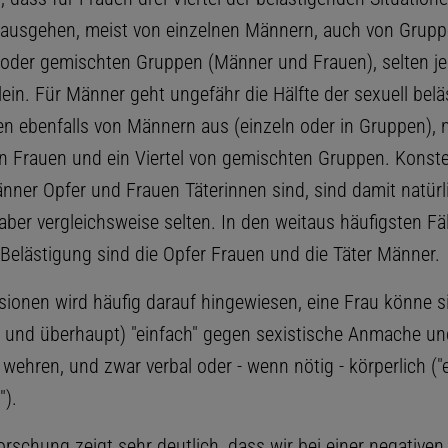
ausgehen, meist von einzelnen Männern, auch von Grupp
oder gemischten Gruppen (Männer und Frauen), selten j
lein. Für Männer geht ungefähr die Hälfte der sexuell bel
en ebenfalls von Männern aus (einzeln oder in Gruppen), n
on Frauen und ein Viertel von gemischten Gruppen. Konstel
ner Opfer und Frauen Täterinnen sind, sind damit natürl
ber vergleichsweise selten. In den weitaus häufigsten Fä
 Belästigung sind die Opfer Frauen und die Täter Männer.
ssionen wird häufig darauf hingewiesen, eine Frau könne 
 und überhaupt) "einfach" gegen sexistische Anmache un
wehren, und zwar verbal oder - wenn nötig - körperlich ("
").
rschung zeigt sehr deutlich, dass wir bei einer negativen