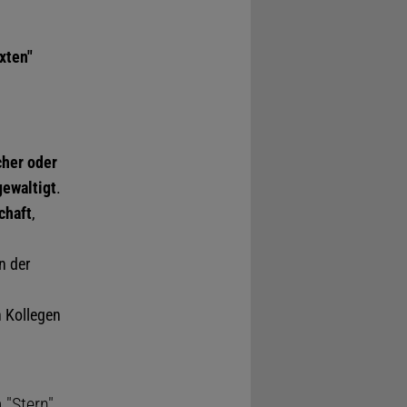
xten"
cher oder
gewaltigt
.
chaft
,
n der
n Kollegen
 "Stern"