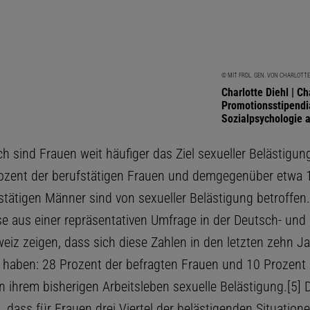
© MIT FRDL. GEN. VON CHARLOTTE
Charlotte Diehl | C
Promotionsstipendia
Sozialpsychologie a
ch sind Frauen weit häufiger das Ziel sexueller Belästigun
rozent der berufstätigen Frauen und demgegenüber etwa 
stätigen Männer sind von sexueller Belästigung betroffen.
e aus einer repräsentativen Umfrage in der Deutsch- und
iz zeigen, dass sich diese Zahlen in den letzten zehn 
 haben: 28 Prozent der befragten Frauen und 10 Prozent
in ihrem bisherigen Arbeitsleben sexuelle Belästigung.[5] 
, dass für Frauen drei Viertel der belästigenden Situation