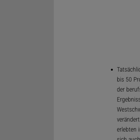
Tatsächli
bis 50 P
der beruf
Ergebniss
Westschwe
verändert
erlebten 
sich auch