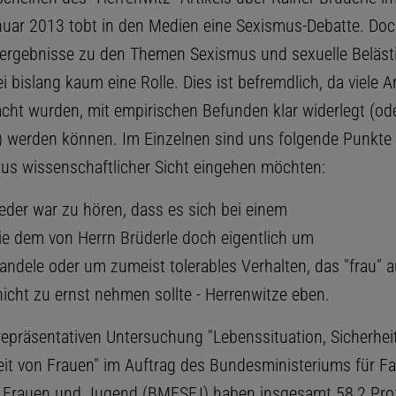
uar 2013 tobt in den Medien eine Sexismus-Debatte. Do
ergebnisse zu den Themen Sexismus und sexuelle Beläst
i bislang kaum eine Rolle. Dies ist befremdlich, da viele 
acht wurden, mit empirischen Befunden klar widerlegt (od
) werden können. Im Einzelnen sind uns folgende Punkte 
 aus wissenschaftlicher Sicht eingehen möchten:
eder war zu hören, dass es sich bei einem
ie dem von Herrn Brüderle doch eigentlich um
handele oder um zumeist tolerables Verhalten, das "frau" 
icht zu ernst nehmen sollte - Herrenwitze eben.
repräsentativen Untersuchung "Lebenssituation, Sicherhei
t von Frauen" im Auftrag des Bundesministeriums für Fam
, Frauen und Jugend (BMFSFJ) haben insgesamt 58,2 Proz