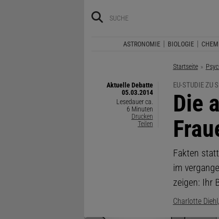
ASTRONOMIE
BIOLOGIE
CHEM
Startseite
Psyc
EU-STUDIE ZU 
Aktuelle Debatte
05.03.2014
:
Die 
Lesedauer ca.
6 Minuten
Drucken
Frau
Teilen
Fakten stat
im vergange
zeigen: Ihr 
Charlotte Dieh