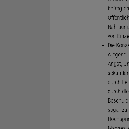
befragten
Öffentlic
Nahraum.
von Einzel
Die Konse
wiegend. 
Angst, U
sekundär
durch Lei
durch di
Beschuldi
sogar zu 
Hochsprin
Mannes, d