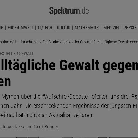
IE
ERDE/UMWELT
IT/TECH
KULTUR
MATHEMATIK
MEDIZIN
PHYSIK
hologie/Hirnforschung
Aktuelle Seite:
EU-Studie zu sexueller Gewalt: Die alltägliche Gewalt geg
SEXUELLER GEWALT
alltägliche Gewalt gege
en
t Mythen über die #Aufschrei-Debatte lieferten uns drei P
nen Jahr. Die erschreckenden Ergebnisse der jüngsten E
Beitrag hat nichts an Aktualität verloren.
l, Jonas Rees und Gerd Bohner