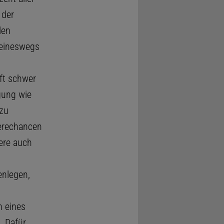
 der
len
keineswegs
ft schwer
gung wie
zu
erechancen
ere auch
enlegen,
n eines
. Dafür