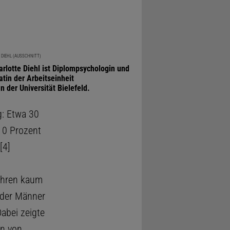
 DIEHL (AUSSCHNITT)
harlotte Diehl ist Diplompsychologin und
tin der Arbeitseinheit
n der Universität Bielefeld.
g: Etwa 30
10 Prozent
[4]
Jahren kaum
 der Männer
Dabei zeigte
en von