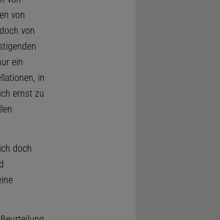
en von
edoch von
ästigenden
ur ein
lationen, in
ich ernst zu
llen
sich doch
d
eine
 Beurteilung