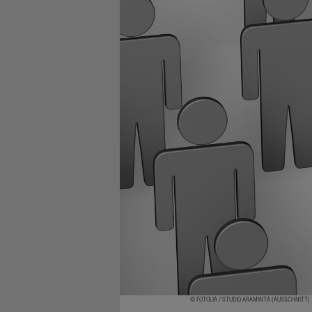
© FOTOLIA / STUDIO ARAMINTA (AUSSCHNITT)