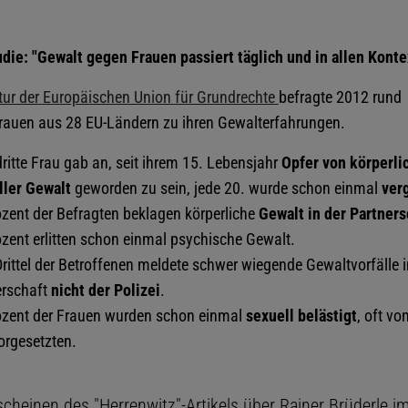
die: "Gewalt gegen Frauen passiert täglich und in allen Konte
ur der Europäischen Union für Grundrechte
befragte 2012 rund
rauen aus 28 EU-Ländern zu ihren Gewalterfahrungen.
ritte Frau gab an, seit ihrem 15. Lebensjahr
Opfer von körperli
ller Gewalt
geworden zu sein, jede 20. wurde schon einmal
ver
zent der Befragten beklagen körperliche
Gewalt in der Partners
zent erlitten schon einmal psychische Gewalt.
rittel der Betroffenen meldete schwer wiegende Gewaltvorfälle i
erschaft
nicht der Polizei
.
ozent der Frauen wurden schon einmal
sexuell belästigt
, oft vo
orgesetzten.
cheinen des "Herrenwitz"-Artikels über Rainer Brüderle im