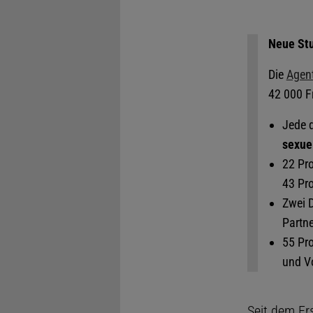
Neue Stu
Die
Agent
42 000 F
Jede d
sexue
22 Pro
43 Pro
Zwei D
Partn
55 Pr
und V
Seit dem Ers