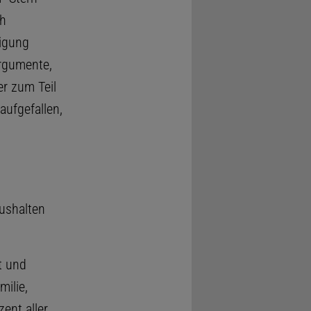
ch
igung
Argumente,
er zum Teil
aufgefallen,
aushalten
t und
ilie,
ent aller