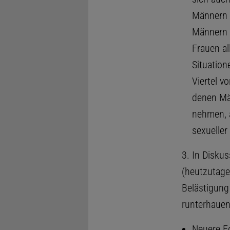
Männern 
Männern 
Frauen al
Situation
Viertel v
denen Män
nehmen, a
sexueller
3. In Disku
(heutzutage
Belästigung 
runterhauen
Neuere Fo