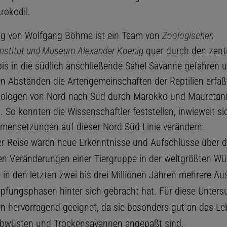
krokodil.
ng von Wolfgang Böhme ist ein Team von
Zoologischen
nstitut und Museum Alexander Koenig
quer durch den zentr
bis in die südlich anschließende Sahel-Savanne gefahren u
n Abständen die Artengemeinschaften der Reptilien erfaßt
Biologen von Nord nach Süd durch Marokko und Mauretani
 So konnten die Wissenschaftler feststellen, inwieweit si
ensetzungen auf dieser Nord-Süd-Linie verändern.
er Reise waren neue Erkenntnisse und Aufschlüsse über d
en Veränderungen einer Tiergruppe in der weltgrößten Wü
ie in den letzten zwei bis drei Millionen Jahren mehrere 
fungsphasen hinter sich gebracht hat. Für diese Unter
ien hervorragend geeignet, da sie besonders gut an das Le
lbwüsten und Trockensavannen angepaßt sind.