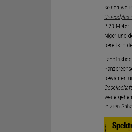
seinen weit
Crocodylus n
2,20 Meter 
Niger und d
bereits in 
Langfristige
Panzerechse
bewahren und
Gesellschaf
weitergehen
letzten Saha