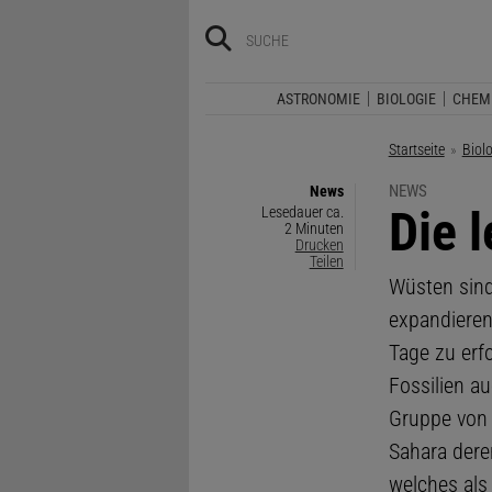
ASTRONOMIE
BIOLOGIE
CHEM
Startseite
Biol
NEWS
News
:
Die 
Lesedauer ca.
2 Minuten
Drucken
Teilen
Wüsten sind
expandieren
Tage zu erf
Fossilien au
Gruppe von 
Sahara dere
welches als 