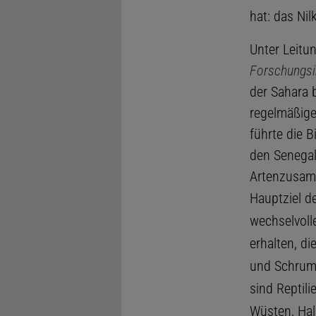
hat: das Nil
Unter Leitu
Forschungsi
der Sahara 
regelmäßige
führte die 
den Senegal.
Artenzusamm
Hauptziel d
wechselvoll
erhalten, d
und Schrump
sind Reptil
Wüsten, Ha