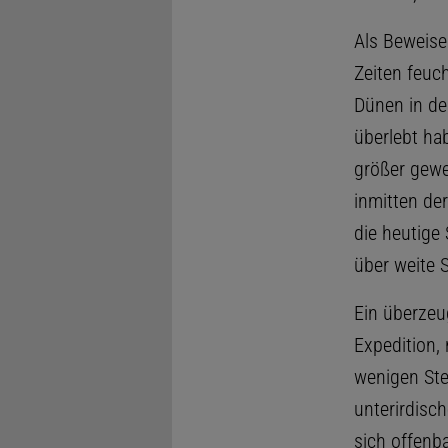
Als Beweise
Zeiten feuc
Dünen in de
überlebt ha
größer gewes
inmitten der
die heutige
über weite S
Ein überzeu
Expedition, 
wenigen Stel
unterirdisc
sich offenb