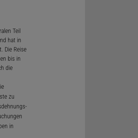
alen Teil
nd hat in
. Die Reise
en bis in
ch die
ie
ste zu
Ausdehnungs-
suchungen
ben in