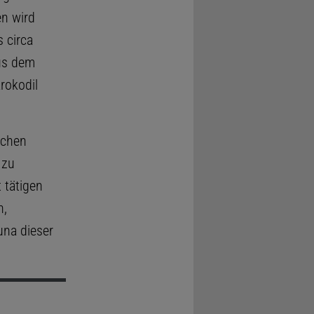
en wird
 circa
aus dem
rokodil
ischen
 zu
 tätigen
n,
na dieser