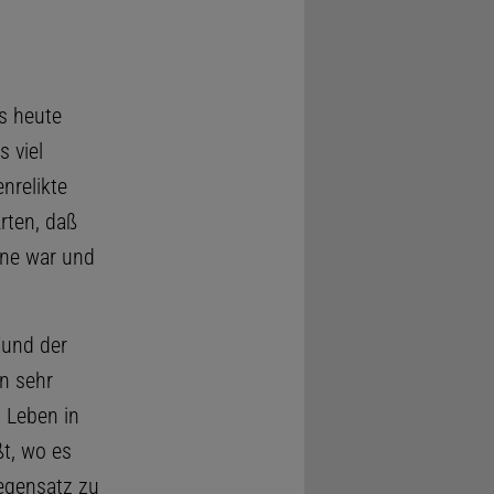
s heute
 viel
nrelikte
rten, daß
nne war und
Fund der
an sehr
s Leben in
ßt, wo es
egensatz zu