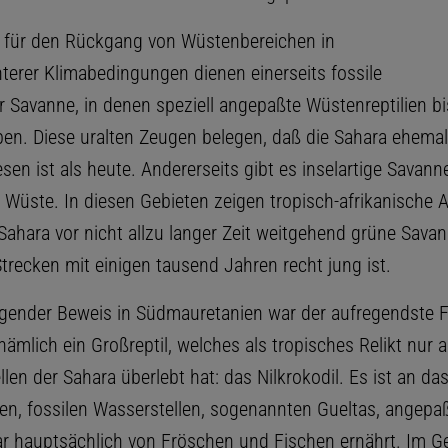
 für den Rückgang von Wüstenbereichen in
hterer Klimabedingungen dienen einerseits fossile
r Savanne, in denen speziell angepaßte Wüstenreptilien bi
ben. Diese uralten Zeugen belegen, daß die Sahara ehemals
en ist als heute. Andererseits gibt es inselartige Savanne
 Wüste. In diesen Gebieten zeigen tropisch-afrikanische A
 Sahara vor nicht allzu langer Zeit weitgehend grüne Sava
trecken mit einigen tausend Jahren recht jung ist.
gender Beweis in Südmauretanien war der aufregendste 
nämlich ein Großreptil, welches als tropisches Relikt nur 
len der Sahara überlebt hat: das Nilkrokodil. Es ist an da
hen, fossilen Wasserstellen, sogenannten Gueltas, angepa
ar hauptsächlich von Fröschen und Fischen ernährt. Im G