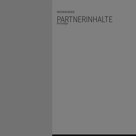
SPONSORED
PARTNERINHALTE
Anzeige