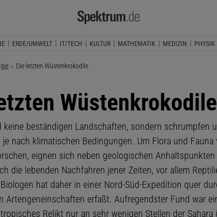
IE
ERDE/UMWELT
IT/TECH
KULTUR
MATHEMATIK
MEDIZIN
PHYSIK
ogie
Aktuelle Seite:
Die letzten Wüstenkrokodile
letzten Wüstenkrokodile
 keine beständigen Landschaften, sondern schrumpfen 
 je nach klimatischen Bedingungen. Um Flora und Fauna
orschen, eignen sich neben geologischen Anhaltspunkten
ch die lebenden Nachfahren jener Zeiten, vor allem Reptili
Biologen hat daher in einer Nord-Süd-Expedition quer dur
n Artengeneinschaften erfaßt. Aufregendster Fund war ein
tropisches Relikt nur an sehr wenigen Stellen der Sahara 