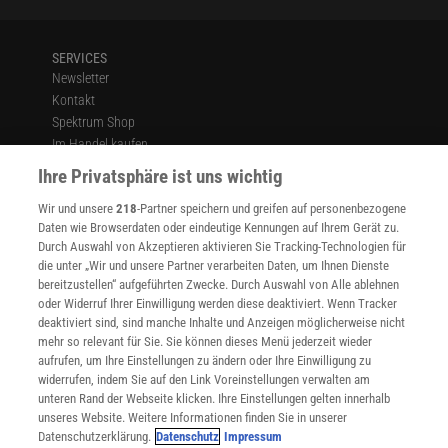
SERVICES
Newsletter
Kontakt
Spektrum Shop
Im Handel kaufen
Presse
Ihre Privatsphäre ist uns wichtig
Verträge kündigen
Wir und unsere
218
-Partner speichern und greifen auf personenbezogene
Widerruf
Daten wie Browserdaten oder eindeutige Kennungen auf Ihrem Gerät zu.
INFO
Durch Auswahl von Akzeptieren aktivieren Sie Tracking-Technologien für
Mediadaten
die unter „Wir und unsere Partner verarbeiten Daten, um Ihnen Dienste
bereitzustellen“ aufgeführten Zwecke. Durch Auswahl von Alle ablehnen
Datenschutz
oder Widerruf Ihrer Einwilligung werden diese deaktiviert. Wenn Tracker
Nutzungsbedingungen
deaktiviert sind, sind manche Inhalte und Anzeigen möglicherweise nicht
Cookie-Einstellungen
mehr so relevant für Sie. Sie können dieses Menü jederzeit wieder
Utiq verwalten
aufrufen, um Ihre Einstellungen zu ändern oder Ihre Einwilligung zu
Nutzungsbasierte Onlinewerbung
widerrufen, indem Sie auf den Link Voreinstellungen verwalten am
Alle Artikel
unteren Rand der Webseite klicken. Ihre Einstellungen gelten innerhalb
unseres Website. Weitere Informationen finden Sie in unserer
Impressum
Datenschutzerklärung.
Datenschutz
Impressum