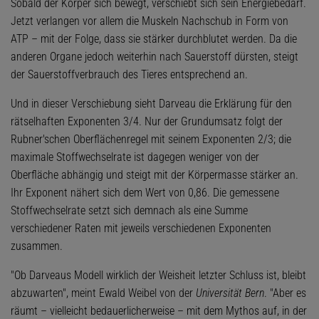
Sobald der Körper sich bewegt, verschiebt sich sein Energiebedarf.
Jetzt verlangen vor allem die Muskeln Nachschub in Form von
ATP – mit der Folge, dass sie stärker durchblutet werden. Da die
anderen Organe jedoch weiterhin nach Sauerstoff dürsten, steigt
der Sauerstoffverbrauch des Tieres entsprechend an.
Und in dieser Verschiebung sieht Darveau die Erklärung für den
rätselhaften Exponenten 3/4. Nur der Grundumsatz folgt der
Rubner'schen Oberflächenregel mit seinem Exponenten 2/3; die
maximale Stoffwechselrate ist dagegen weniger von der
Oberfläche abhängig und steigt mit der Körpermasse stärker an.
Ihr Exponent nähert sich dem Wert von 0,86. Die gemessene
Stoffwechselrate setzt sich demnach als eine Summe
verschiedener Raten mit jeweils verschiedenen Exponenten
zusammen.
"Ob Darveaus Modell wirklich der Weisheit letzter Schluss ist, bleibt
abzuwarten", meint Ewald Weibel von der
Universität Bern
. "Aber es
räumt – vielleicht bedauerlicherweise – mit dem Mythos auf, in der