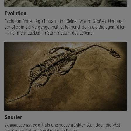
Evolution
Evolution findet täglich statt - im Kleinen wie im Großen. Und auch
der Blick in die Vergangenheit ist lohnend, denn die Biologen füllen
immer mehr Lücken im Stammbaum des Lebens.
Saurier
Tyrannosaurus rex
gilt als uneingeschränkter Star, doch die Welt
der Saurier hat noch viel mehr zu bieten.