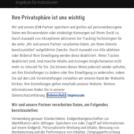
Angebote für Institutionen
Sprachen lernen mit Gymglish
Lexika
Ihre Privatsphäre ist uns wichtig
Für Spektrum schreiben
Wir und unsere
218
-Partner speichern und greifen auf personenbezogene
Zugänglichkeitserklärung
Daten wie Browserdaten oder eindeutige Kennungen auf Ihrem Gerät zu.
Durch Auswahl von Akzeptieren aktivieren Sie Tracking-Technologien für
WEBSEITEN
die unter „Wir und unsere Partner verarbeiten Daten, um Ihnen Dienste
KielSCN
bereitzustellen“ aufgeführten Zwecke. Durch Auswahl von Alle ablehnen
Wissenschaft in die Schulen
oder Widerruf Ihrer Einwilligung werden diese deaktiviert. Wenn Tracker
SciLogs
deaktiviert sind, sind manche Inhalte und Anzeigen möglicherweise nicht
mehr so relevant für Sie. Sie können dieses Menü jederzeit wieder aufrufen,
um Ihre Einstellungen zu ändern oder Ihre Einwilligung zu widerrufen, indem
Sie auf den Link Voreinstellungen verwalten am unteren Rand der Webseite
Uns finden Sie auch hier:
klicken. Ihre Einstellungen gelten innerhalb unseres Website. Weitere
Informationen finden Sie in unserer
Datenschutzerklärung.
Datenschutz
Impressum
Wir und unsere Partner verarbeiten Daten, um Folgendes
bereitzustellen:
Verwendung genauer Standortdaten. Endgeräteeigenschaften zur
Identifikation aktiv abfragen. Speichern von oder Zugriff auf Informationen
auf einem Endgerät. Personalisierte Werbung und Inhalte, Messung von
Werbeleistung und der Performance von Inhalten, Zielgruppenforschung