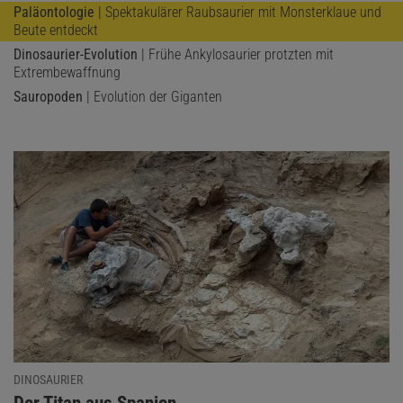
Paläontologie
| Spektakulärer Raubsaurier mit Monsterklaue und
Beute entdeckt
Dinosaurier-Evolution
| Frühe Ankylosaurier protzten mit
Extrembewaffnung
Sauropoden
| Evolution der Giganten
DINOSAURIER