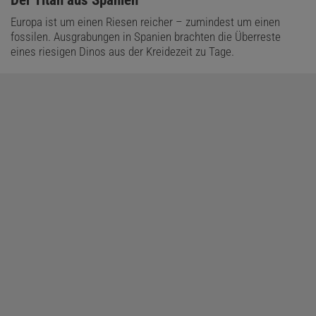
:
Der Titan aus Spanien
Europa ist um einen Riesen reicher – zumindest um einen
fossilen. Ausgrabungen in Spanien brachten die Überreste
eines riesigen Dinos aus der Kreidezeit zu Tage.