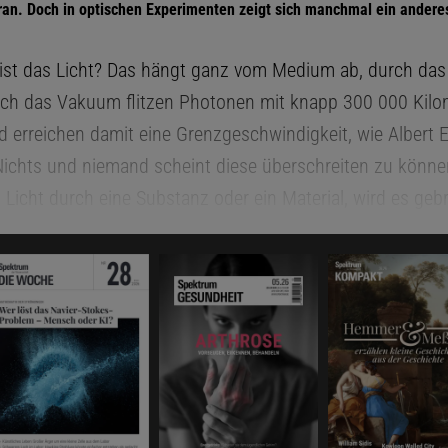
ran. Doch in optischen Experimenten zeigt sich manchmal ein anderes
 ist das Licht? Das hängt ganz vom Medium ab, durch das
ch das Vakuum flitzen Photonen mit knapp 300 000 Kilo
 erreichen damit eine Grenzgeschwindigkeit, wie Albert E
: Nichts und niemand scheint diese überschreiten zu könn
 Licht durch eine Substanz oder ein Material, wird es geb
gar so stark, dass es komplett stehenbleibt
. Die Zeitverz
ahl durch ein Medium erleidet, weist allerdings eine Seltsa
e berechnet, enthält sie einen imaginären Anteil – also d
ven Zahl. Bislang haben Fachleute diesen Teil einfach igno
tische Kuriosität abgetan. Doch nun haben die Physikerin 
und ihr Kollege Steven M. Anlage von der University of Ma
 einem Experiment gezeigt, dass auch der imaginäre Anteil