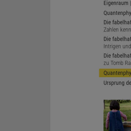
Eigenraum
|
Experiment 
Quantenphy
Koaxialkabe
Die fabelha
in der Verg
Zahlen kenn
Zeitverzöge
Die fabelha
Frequenzver
Intrigen un
Forschenden
Die fabelha
zu Tomb Ra
hindurchjag
berechnen u
Quantenphy
tatsächlich
Ursprung de
imaginären 
aber in der
schreiben di
Berücksicht
weiteren nü