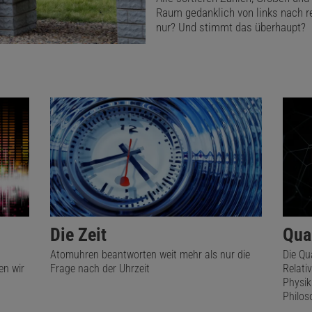
Raum gedanklich von links nach 
hnik von großem Nutzen sein werden.«
nur? Und stimmt das überhaupt?
t der nachgewiesene Zusammenhang zwischen imaginärer 
schiebung nur für Lichtpulse, welche die Form einer Gau
ünftigen Arbeiten wollen Giovannelli und Anlage deshalb h
inäre Anteil der Zeitverzögerung auch für andere Pulsfor
edeutung hat.
Das könnte Sie auch interessieren:
Spektrum Kompakt
Berühmte Zahlen – 
Die Zeit
Qua
fabelhafte Welt der Mathematik
Atomuhren beantworten weit mehr als nur die
Die Qu
en wir
Frage nach der Uhrzeit
Relati
Physik
Philos
kel empfehlen: