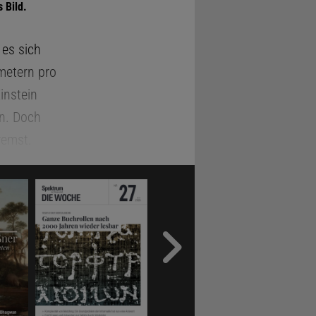
 Bild.
 es sich
metern pro
instein
en. Doch
remst.
ögerung, die
mkeit auf:
ie Wurzel
riert und
Isabella L.
ryland
 eine reale