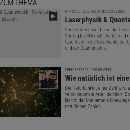
 ZUM THEMA
erschied hängt laut den Fachleuten mit dem imaginären A
URKNALL, WELTALL UND DAS LEBEN
rung zusammen. »Dieses Paper war für uns eine sehr a
:
Laserphysik & Quant
g!<, sagt Anlage. »Wir waren sehr ermutigt durch die Tat
Vom ersten Laser bis in die Gege
res auf der Welt das Konzept der komplexen Zeitverzöge
Vortrag bei »Urknall, Weltall und 
taucht ein in die Geschichte der 
at.«
und der Quantenoptik.
Dieser Artikel ist enthalten in
Spektrum – Die
Was passiert, wenn niemand mehr die Math
FREISTETTERS FORMELWELT
versteht?
:
Wie natürlich ist eine
Jetzt informieren!
Die Natürlichkeit einer Zahl wird 
Ausgabe als PDF-Download (EUR 2,49)
verschiedenste Arten definiert. Do
Die Woche-Archiv
klar: In der Mathematik überwiege
natürlichen Zahlen.
er gemeinsam mit Giovanelli die These dieser Arbeit in ei