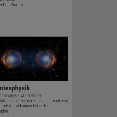
rechts. Warum
Zeit und
ß-Glocke
erausfinden,
men eine
Die
ntenphysik
antenphysik ist neben der
vitätstheorie eine der Säulen der modernen
 - mit Auswirkungen bis in die
ophie.