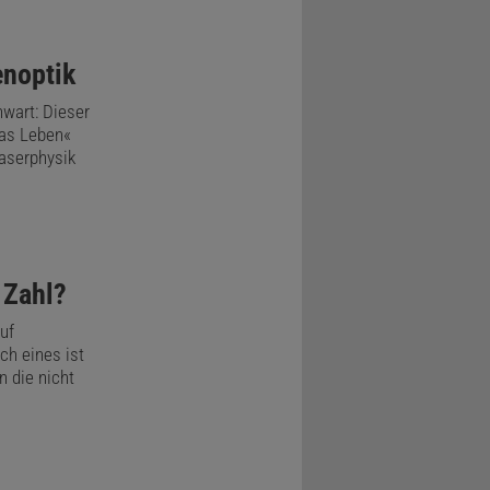
nteil der
ngenehme
enoptik
sache, dass
nwart: Dieser
rung ernst
das Leben«
Laserphysik
 Woche,
ematik
 Zahl?
auf
ch eines ist
n die nicht
nem