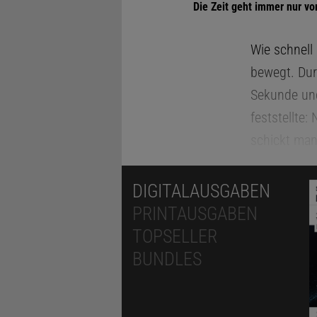
Die Zeit geht immer nur vo
Wie schnell
bewegt. Dur
Sekunde und
feststellte
schickt man
Teilweise so
ein Lichtstr
DIGITALAUSGABEN
Wenn man si
PRINTAUSGABEN
einer negati
TOPSELLER
als mathema
BUNDLES
Giovannelli 
erstmals in