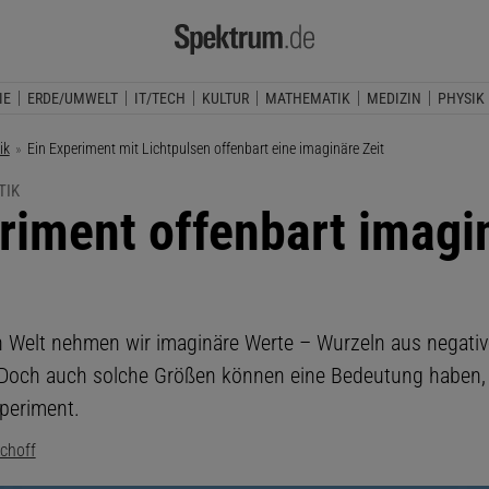
IE
ERDE/UMWELT
IT/TECH
KULTUR
MATHEMATIK
MEDIZIN
PHYSIK
ik
Aktuelle Seite:
Ein Experiment mit Lichtpulsen offenbart eine imaginäre Zeit
TIK
riment offenbart imagi
en Welt nehmen wir imaginäre Werte – Wurzeln aus negati
 Doch auch solche Größen können eine Bedeutung haben, 
xperiment.
choff