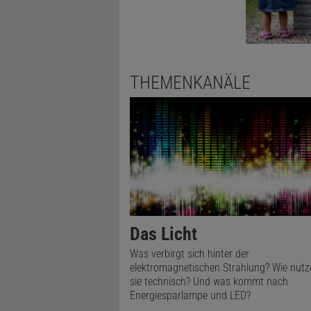
für die Tec
Bislang gil
Frequenzver
THEMENKANÄLE
haben. In k
ob der imag
relevante B
Das Licht
Was verbirgt sich hinter der
elektromagnetischen Strahlung? Wie nutz
sie technisch? Und was kommt nach
Energiesparlampe und LED?
Diesen Arti