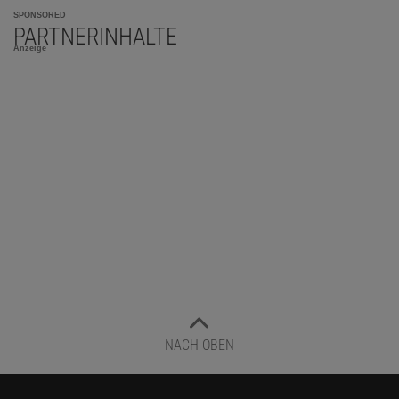
SPONSORED
PARTNERINHALTE
Anzeige
NACH OBEN