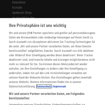
Newsletter
Kontakt
Spektrum Shop
Im Handel kaufen
Presse
Ihre Privatsphäre ist uns wichtig
Verträge kündigen
Wir und unsere
218
-Partner speichern und greifen auf personenbezogene
Widerruf
Daten wie Browserdaten oder eindeutige Kennungen auf Ihrem Gerät zu.
INFO
Durch Auswahl von Akzeptieren aktivieren Sie Tracking-Technologien für
Mediadaten
die unter „Wir und unsere Partner verarbeiten Daten, um Ihnen Dienste
bereitzustellen“ aufgeführten Zwecke. Durch Auswahl von Alle ablehnen
Datenschutz
oder Widerruf Ihrer Einwilligung werden diese deaktiviert. Wenn Tracker
Nutzungsbedingungen
deaktiviert sind, sind manche Inhalte und Anzeigen möglicherweise nicht
Cookie-Einstellungen
mehr so relevant für Sie. Sie können dieses Menü jederzeit wieder
Utiq verwalten
aufrufen, um Ihre Einstellungen zu ändern oder Ihre Einwilligung zu
Nutzungsbasierte Onlinewerbung
widerrufen, indem Sie auf den Link Voreinstellungen verwalten am
Alle Artikel
unteren Rand der Webseite klicken. Ihre Einstellungen gelten innerhalb
unseres Website. Weitere Informationen finden Sie in unserer
Impressum
Datenschutzerklärung.
Datenschutz
Impressum
WEITERE ANGEBOTE
Wir und unsere Partner verarbeiten Daten, um Folgendes
Angebote für Schulen
bereitzustellen:
Angebote für Institutionen
Verwendung genauer Standortdaten. Endgeräteeigenschaften zur