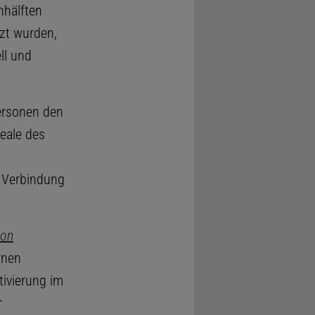
nhälften
tzt wurden,
ll und
personen den
eale des
n Verbindung
ton
rnen
ivierung im
r