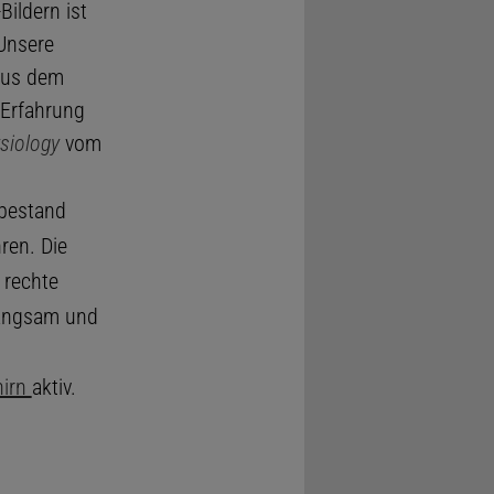
Bildern ist
"Unsere
aus dem
 Erfahrung
siology
vom
 bestand
ren. Die
 rechte
langsam und
hirn
aktiv.