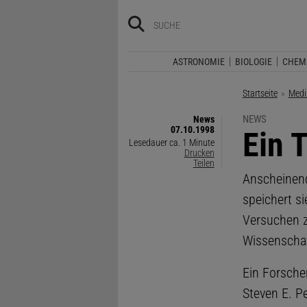
ASTRONOMIE
BIOLOGIE
CHEM
Startseite
Medi
NEWS
News
07.10.1998
:
Ein 
Lesedauer ca. 1 Minute
Drucken
Teilen
Anscheinend
speichert s
Versuchen z
Wissenschaf
Ein Forsch
Steven E. Pe