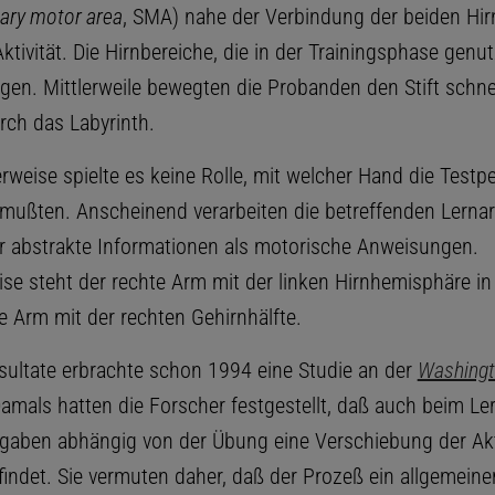
ary motor area
, SMA) nahe der Verbindung der beiden Hir
ktivität. Die Hirnbereiche, die in der Trainingsphase genu
gen. Mittlerweile bewegten die Probanden den Stift schne
urch das Labyrinth.
erweise spielte es keine Rolle, mit welcher Hand die Test
n mußten. Anscheinend verarbeiten die betreffenden Lernar
r abstrakte Informationen als motorische Anweisungen.
se steht der rechte Arm mit der linken Hirnhemisphäre i
e Arm mit der rechten Gehirnhälfte.
sultate erbrachte schon 1994 eine Studie an der
Washing
Damals hatten die Forscher festgestellt, daß auch beim Le
fgaben abhängig von der Übung eine Verschiebung der Akt
findet. Sie vermuten daher, daß der Prozeß ein allgemeine