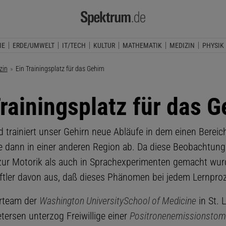
IE
ERDE/UMWELT
IT/TECH
KULTUR
MATHEMATIK
MEDIZIN
PHYSIK
zin
Aktuelle Seite:
Ein Trainingsplatz für das Gehirn
Trainingsplatz für das G
 trainiert unser Gehirn neue Abläufe in dem einen Bereic
ie dann in einer anderen Region ab. Da diese Beobachtung
ur Motorik als auch in Sprachexperimenten gemacht wur
tler davon aus, daß dieses Phänomen bei jedem Lernproze
erteam der
Washington University
School of Medicine
in St. 
tersen unterzog Freiwillige einer
Positronenemissionstom