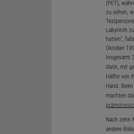
(PET), währ
zu sehen, w
Testpersone
Labyrinth z
hatten", fa
Oktober 199
Insgesamt 3
darin, mit g
Hälfte von i
Hand. Beim 
machten dab
prämotorisch
Nach zehn 
andere Bilde