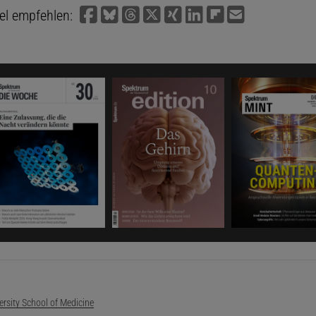
kel empfehlen:
rsity School of Medicine