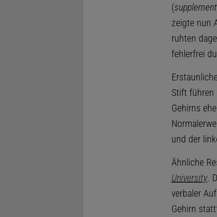
(
supplement
zeigte nun A
ruhten dage
fehlerfrei d
Erstaunlich
Stift führe
Gehirns ehe
Normalerwei
und der link
Ähnliche Re
University
. 
verbaler Au
Gehirn statt