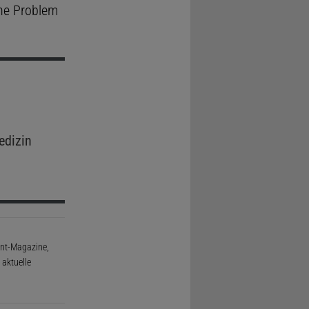
che Problem
edizin
rint-Magazine,
aktuelle