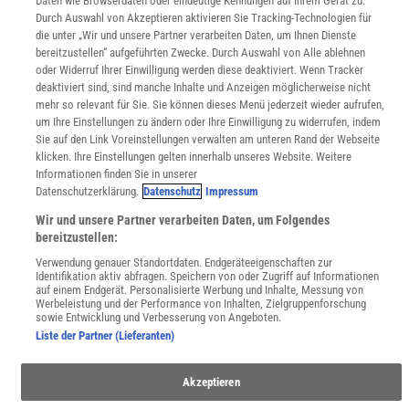
Daten wie Browserdaten oder eindeutige Kennungen auf Ihrem Gerät zu.
Durch Auswahl von Akzeptieren aktivieren Sie Tracking-Technologien für
WEBSEITEN
die unter „Wir und unsere Partner verarbeiten Daten, um Ihnen Dienste
KielSCN
bereitzustellen“ aufgeführten Zwecke. Durch Auswahl von Alle ablehnen
Wissenschaft in die Schulen
oder Widerruf Ihrer Einwilligung werden diese deaktiviert. Wenn Tracker
SciLogs
deaktiviert sind, sind manche Inhalte und Anzeigen möglicherweise nicht
mehr so relevant für Sie. Sie können dieses Menü jederzeit wieder aufrufen,
um Ihre Einstellungen zu ändern oder Ihre Einwilligung zu widerrufen, indem
Sie auf den Link Voreinstellungen verwalten am unteren Rand der Webseite
Uns finden Sie auch hier:
klicken. Ihre Einstellungen gelten innerhalb unseres Website. Weitere
Informationen finden Sie in unserer
Datenschutzerklärung.
Datenschutz
Impressum
Wir und unsere Partner verarbeiten Daten, um Folgendes
bereitzustellen:
Verwendung genauer Standortdaten. Endgeräteeigenschaften zur
Identifikation aktiv abfragen. Speichern von oder Zugriff auf Informationen
auf einem Endgerät. Personalisierte Werbung und Inhalte, Messung von
Werbeleistung und der Performance von Inhalten, Zielgruppenforschung
sowie Entwicklung und Verbesserung von Angeboten.
Liste der Partner (Lieferanten)
Akzeptieren