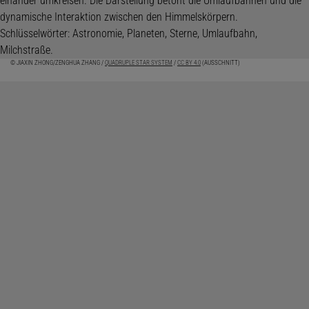
© JIAXIN ZHONG/ZENGHUA ZHANG /
QUADRUPLE STAR SYSTEM
/
CC BY 4.0
(AUSSCHNITT)