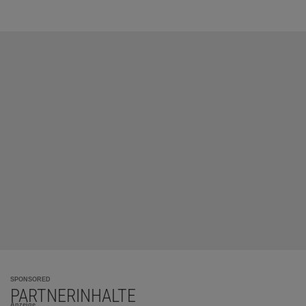
SPONSORED
PARTNERINHALTE
Anzeige