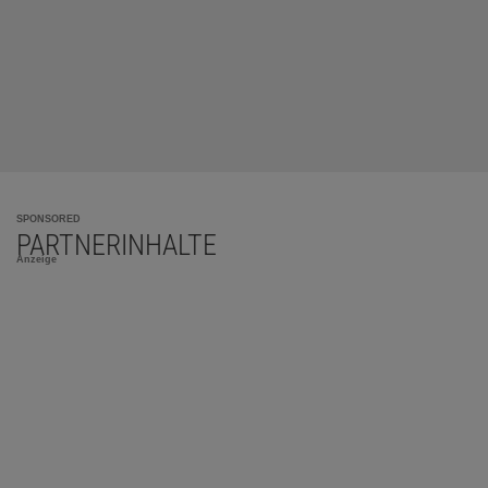
SPONSORED
PARTNERINHALTE
Anzeige