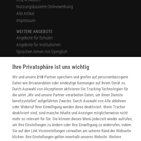
Nutzungsbasierte Onlinewerbung
Alle Artikel
Impressum
WEITERE ANGEBOTE
Angebote für Schulen
Angebote für Institutionen
Sprachen lernen mit Gymglish
Lexika
Für Spektrum schreiben
Ihre Privatsphäre ist uns wichtig
Zugänglichkeitserklärung
Wir und unsere
218
-Partner speichern und greifen auf personenbezogene
Daten wie Browserdaten oder eindeutige Kennungen auf Ihrem Gerät zu.
WEBSEITEN
Durch Auswahl von Akzeptieren aktivieren Sie Tracking-Technologien für
KielSCN
die unter „Wir und unsere Partner verarbeiten Daten, um Ihnen Dienste
Wissenschaft in die Schulen
bereitzustellen“ aufgeführten Zwecke. Durch Auswahl von Alle ablehnen
SciLogs
oder Widerruf Ihrer Einwilligung werden diese deaktiviert. Wenn Tracker
deaktiviert sind, sind manche Inhalte und Anzeigen möglicherweise nicht
mehr so relevant für Sie. Sie können dieses Menü jederzeit wieder aufrufen,
um Ihre Einstellungen zu ändern oder Ihre Einwilligung zu widerrufen, indem
Uns finden Sie auch hier:
Sie auf den Link Voreinstellungen verwalten am unteren Rand der Webseite
klicken. Ihre Einstellungen gelten innerhalb unseres Website. Weitere