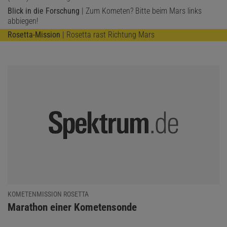
Blick in die Forschung
| Zum Kometen? Bitte beim Mars links
abbiegen!
Rosetta-Mission
| Rosetta rast Richtung Mars
KOMETENMISSION ROSETTA
:
Marathon einer Kometensonde