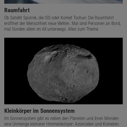
Raumfahrt
Ob Satellit Sputnik, die ISS oder Komet Tschuri: Die Raumfahrt
eröffnet der Menschheit neue Welten. Mal sind Personen an Bord,
mal Sonden allein im All unterwegs. Alles zum Thema
Kleinkörper im Sonnensystem
Im Sonnensystem gibt es neben den Planeten und ihren Monden
eine Unmenge kleinerer Himmelskörper: Asteroiden und Kometen.