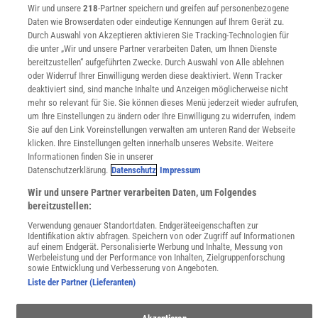
Wir und unsere
218
-Partner speichern und greifen auf personenbezogene
WEBSEITEN
Daten wie Browserdaten oder eindeutige Kennungen auf Ihrem Gerät zu.
KielSCN
Durch Auswahl von Akzeptieren aktivieren Sie Tracking-Technologien für
Wissenschaft in die Schulen
die unter „Wir und unsere Partner verarbeiten Daten, um Ihnen Dienste
bereitzustellen“ aufgeführten Zwecke. Durch Auswahl von Alle ablehnen
SciLogs
oder Widerruf Ihrer Einwilligung werden diese deaktiviert. Wenn Tracker
deaktiviert sind, sind manche Inhalte und Anzeigen möglicherweise nicht
mehr so relevant für Sie. Sie können dieses Menü jederzeit wieder aufrufen,
um Ihre Einstellungen zu ändern oder Ihre Einwilligung zu widerrufen, indem
Uns finden Sie auch hier:
Sie auf den Link Voreinstellungen verwalten am unteren Rand der Webseite
klicken. Ihre Einstellungen gelten innerhalb unseres Website. Weitere
Informationen finden Sie in unserer
Datenschutzerklärung.
Datenschutz
Impressum
Wir und unsere Partner verarbeiten Daten, um Folgendes
bereitzustellen:
Verwendung genauer Standortdaten. Endgeräteeigenschaften zur
Identifikation aktiv abfragen. Speichern von oder Zugriff auf Informationen
auf einem Endgerät. Personalisierte Werbung und Inhalte, Messung von
Werbeleistung und der Performance von Inhalten, Zielgruppenforschung
sowie Entwicklung und Verbesserung von Angeboten.
Liste der Partner (Lieferanten)