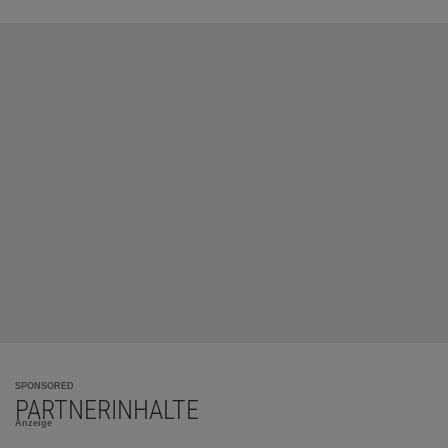
SPONSORED
PARTNERINHALTE
Anzeige