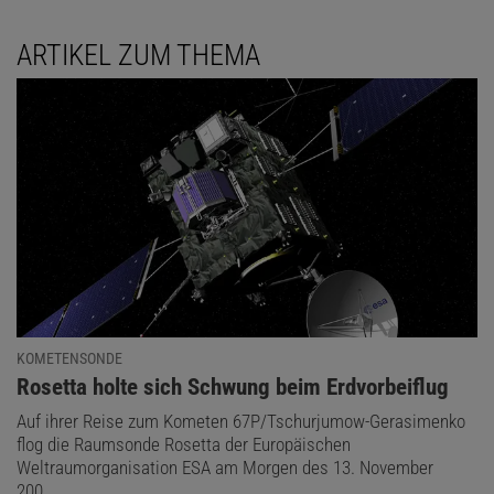
ARTIKEL ZUM THEMA
KOMETENSONDE
:
Rosetta holte sich Schwung beim Erdvorbeiflug
Auf ihrer Reise zum Kometen 67P/Tschurjumow-Gerasimenko
flog die Raumsonde Rosetta der Europäischen
Weltraumorganisation ESA am Morgen des 13. November
200 …