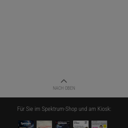
NACH OBEN
Für Sie im Spektrum-Shop und am Kiosk: