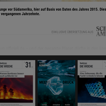
nge vor Südamerika, hier auf Basis von Daten des Jahres 2015. Dies
er vergangenen Jahrzehnte.
EXKLUSIVE ÜBERSETZUNG AUS
 nun offiziell da – und der gesamte Planet dürfte in den 
 Folgen zu spüren bekommen. Laut einer am 11. Juni
entlichten Erklärung der National Oceanic and Atmospheri
ion
hat sich das Wetterphänomen im Lauf des Mai offiziell 
 die Prognosen mit großer Sicherheit davon aus, dass e
 El-Niño-Phänomen handelt, das den ganzen Herbst über u
hinein andauern wird – möglicherweise sogar um eines de
nomene seit Beginn der Aufzeichnungen. Solche Ereigniss