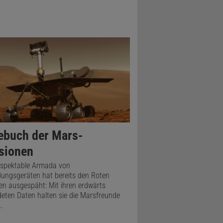
e in die
r. Wenn ein
r der
ösen einen
ebuch der Mars-
Wetter aus,
sionen
en. Die
k, während
espektable Armada von
ungsgeräten hat bereits den Roten
 drängt El
en ausgespäht: Mit ihren erdwärts
eten Daten halten sie die Marsfreunde
n am
..
er nördliche