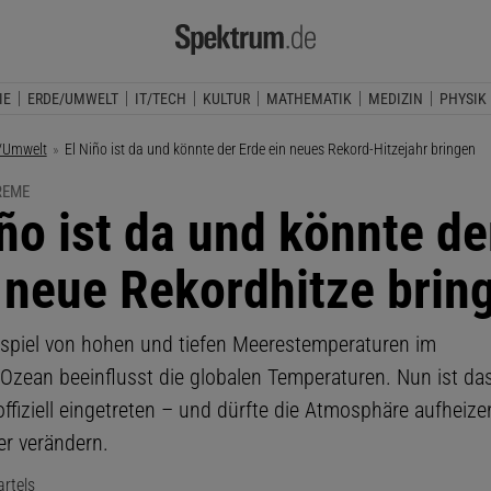
IE
ERDE/UMWELT
IT/TECH
KULTUR
MATHEMATIK
MEDIZIN
PHYSIK
/Umwelt
Aktuelle Seite:
El Niño ist da und könnte der Erde ein neues Rekord-Hitzejahr bringen
REME
iño ist da und könnte de
 neue Rekordhitze brin
spiel von hohen und tiefen Meerestemperaturen im
 Ozean beeinflusst die globalen Temperaturen. Nun ist das
fiziell eingetreten – und dürfte die Atmosphäre aufheiz
r verändern.
rtels