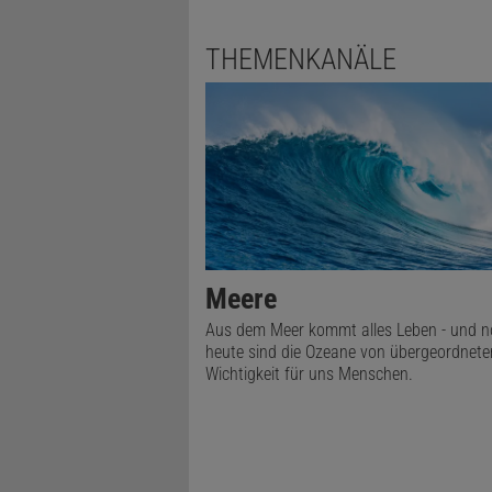
Diese Verän
THEMENKANÄLE
Atmosphäre 
El Niño auf 
Region von 
Atmosphären
Wie El Ni
Diese Verän
Meere
Dominoeffek
das die Men
Aus dem Meer kommt alles Leben - und 
heute sind die Ozeane von übergeordnete
Anomalie ver
Wichtigkeit für uns Menschen.
sich die Hu
Niño den J
stärksten is