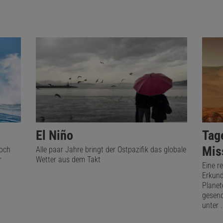
derungen der Meerestemperaturen beeinflussen, wo Wärm
abgegeben wird. Das wiederum verändert die Windmuste
die Atmosphäre übergreift, lassen die Winde nach, die übe
Ost nach West wehen, sagt Sarah Larson,
wissenschaftlerin an der North Carolina State University.
ño das Wetter steuert
derungen in der Wärmeverteilung und den Windmustern l
El Niño
Tag
t in der Atmosphäre aus. Er wirkt sich erheblich auf das 
Mis
schen weltweit in den kommenden Monaten erleben werd
noch
Alle paar Jahre bringt der Ostpazifik das globale
r
Wetter aus dem Takt
stärkt tendenziell die Hurrikansaison im östlichen Pazifi
Eine r
Erkund
rrikansaison im Atlantik abschwächt. In ganz Nordamerika
Planet
gesend
etstream eher nach Süden. Im Winter, wenn das Phänome
unter .
t, ist es im Süden der USA feuchter als normal, während d