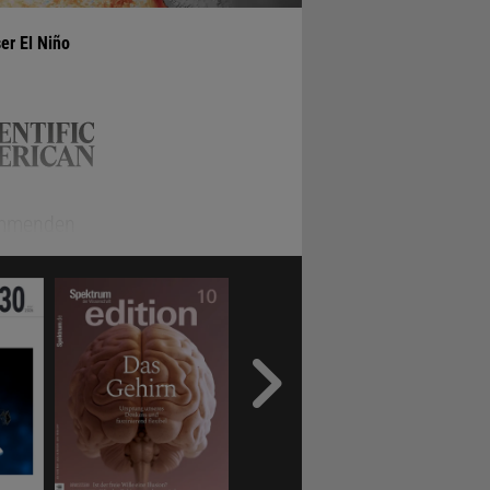
er El Niño
kommenden
c
etabliert.
s sich um
nd bis in
r stärksten
e traten in