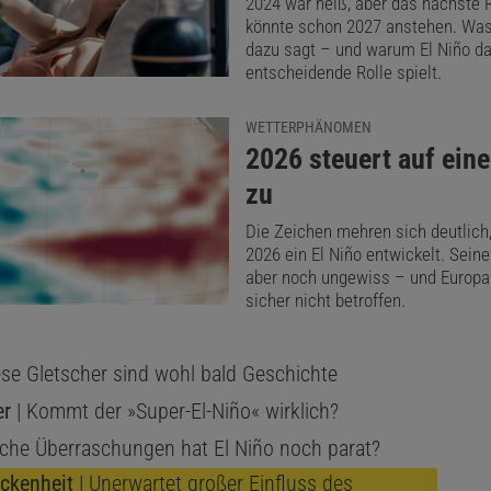
2024 war heiß, aber das nächste 
könnte schon 2027 anstehen. Wa
r, Atmosphärenwissenschaftlerin an der University of Miam
dazu sagt – und warum El Niño da
len El-Niño-Vorhersage der NOAA mitarbeitet.
entscheidende Rolle spielt.
le Bestätigung eines El Niño ermöglicht Fachleuten nun ko
WETTERPHÄNOMEN
:
2026 steuert auf eine
Dazu gehören Warnungen für die betroffenen Regionen 
zu
 vor den möglichen Auswirkungen.
Die Zeichen mehren sich deutlich
El Niño, und was kommt damit auf den Plane
2026 ein El Niño entwickelt. Seine
aber noch ungewiss – und Europa
n ist Teil eines globalen klimatischen Wechselspiels, da
sicher nicht betroffen.
dliche Oszillation) bezeichnet wird. Es umfasst sowohl di
mosphäre und hat seinen Ursprung im Pazifik rund um de
ese Gletscher sind wohl bald Geschichte
se zeichnen sich die Oberflächengewässer dieser Region
er
| Kommt der »Super-El-Niño« wirklich?
che auf der asiatischen Pazifikseite im Westen und eine 
che Überraschungen hat El Niño noch parat?
ten aus, erklärt Antonietta Capotondi, physikalische Ozea
ckenheit
| Unerwartet großer Einfluss des