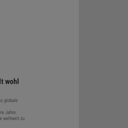
ng
gedrängt,
Manchmal
welle
den Pazifik
 dehnt sich
2025
.
lt wohl
 im Kern
as globale
chnitt
gen Mitte
re Jahre.
e weltweit zu