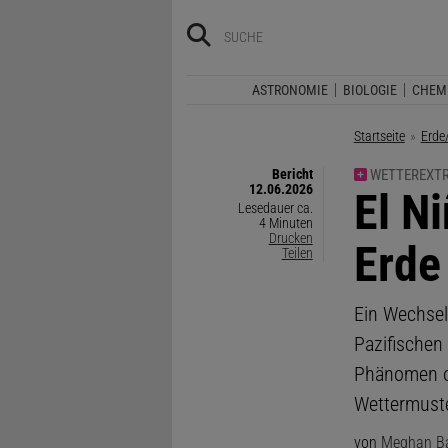
ASTRONOMIE
BIOLOGIE
CHEM
Startseite
Erde
Bericht
WETTEREXT
12.06.2026
:
El N
Lesedauer ca.
4 Minuten
Drucken
Erde
Teilen
Ein Wechsel
Pazifischen
Phänomen of
Wettermuste
von
Meghan Ba