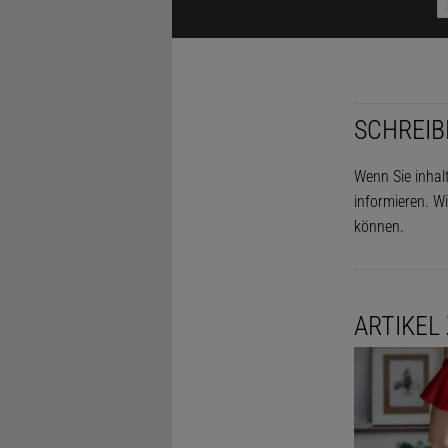
den Jahren 
SCHREIB
Wenn Sie inhal
informieren. Wi
können.
Die Ankündi
ARTIKEL
Vorhersage
länger gab 
Phänomen wi
Modelle zei