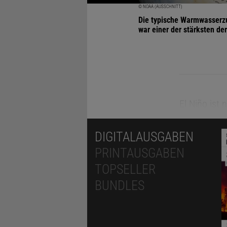
© NOAA (AUSSCHNITT)
Die typische Warmwasserzu
war einer der stärksten d
El Niño ist
Monaten die
DIGITALAUSGABEN
2026
veröff
PRINTAUSGABEN
Administrat
TOPSELLER
Zudem gehen
BUNDLES
ein starkes
den Winter 
El-Niño-Phä