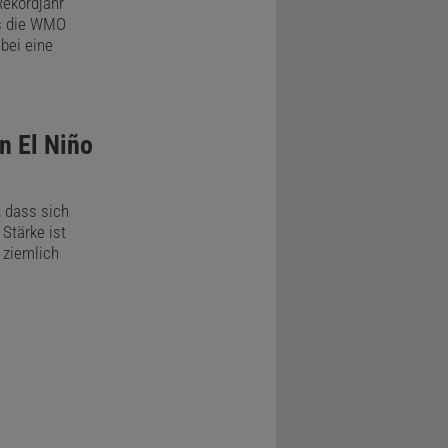
Rekordjahr
s die WMO
i, die an
bei eine
nkrete
n El Niño
auf der
, dass sich
ten zu?
 Stärke ist
 ziemlich
s als ENSO
e Ozeane als
n Äquator.
 durch
kühlere
nografin an