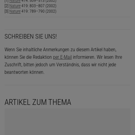
[1]
Nature
414: 509–513 (2002)
[2]
Nature
419: 803–807 (2002)
[3]
Nature
419: 789–790 (2002)
SCHREIBEN SIE UNS!
Wenn Sie inhaltliche Anmerkungen zu diesem Artikel haben,
können Sie die Redaktion
per E-Mail
informieren. Wir lesen Ihre
Zuschrift, bitten jedoch um Verständnis, dass wir nicht jede
beantworten können.
ARTIKEL ZUM THEMA