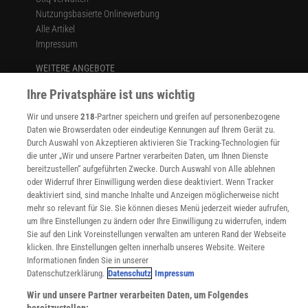
Nutzungsbasierte Onlinewerbung
Alle Artikel
Impressum
WEITERE ANGEBOTE
Angebote für Schulen
Ihre Privatsphäre ist uns wichtig
Angebote für Institutionen
Sprachen lernen mit Gymglish
Wir und unsere
218
-Partner speichern und greifen auf personenbezogene
Lexika
Daten wie Browserdaten oder eindeutige Kennungen auf Ihrem Gerät zu.
Für Spektrum schreiben
Durch Auswahl von Akzeptieren aktivieren Sie Tracking-Technologien für
die unter „Wir und unsere Partner verarbeiten Daten, um Ihnen Dienste
Zugänglichkeitserklärung
bereitzustellen“ aufgeführten Zwecke. Durch Auswahl von Alle ablehnen
WEBSEITEN
oder Widerruf Ihrer Einwilligung werden diese deaktiviert. Wenn Tracker
deaktiviert sind, sind manche Inhalte und Anzeigen möglicherweise nicht
KielSCN
mehr so relevant für Sie. Sie können dieses Menü jederzeit wieder aufrufen,
Wissenschaft in die Schulen
um Ihre Einstellungen zu ändern oder Ihre Einwilligung zu widerrufen, indem
SciLogs
Sie auf den Link Voreinstellungen verwalten am unteren Rand der Webseite
klicken. Ihre Einstellungen gelten innerhalb unseres Website. Weitere
Informationen finden Sie in unserer
Datenschutzerklärung.
Datenschutz
Impressum
Uns finden Sie auch hier:
Wir und unsere Partner verarbeiten Daten, um Folgendes