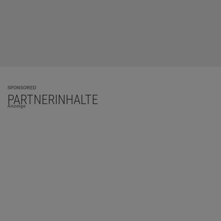
SPONSORED
PARTNERINHALTE
Anzeige