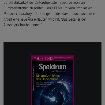
Durchführbarkeit der Zeit-aufgelösten Spektroskopie an
Rumpfelektronen zu prüfen. Louis Di Mauro vom
Brookhaven
National Laboratory
in Upton geht indes davon aus, dass diese
Arbeit eine neue Ära einläuten wird [3]: "Das Zeitalter der
Attophysik hat begonnen."