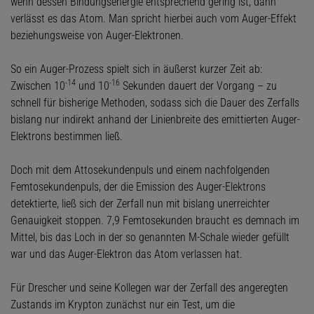
wenn dessen Bindungsenergie entsprechend gering ist, dann
verlässt es das Atom. Man spricht hierbei auch vom Auger-Effekt
beziehungsweise von Auger-Elektronen.
So ein Auger-Prozess spielt sich in äußerst kurzer Zeit ab:
-14
-16
Zwischen 10
und 10
Sekunden dauert der Vorgang – zu
schnell für bisherige Methoden, sodass sich die Dauer des Zerfalls
bislang nur indirekt anhand der Linienbreite des emittierten Auger-
Elektrons bestimmen ließ.
Doch mit dem Attosekundenpuls und einem nachfolgenden
Femtosekundenpuls, der die Emission des Auger-Elektrons
detektierte, ließ sich der Zerfall nun mit bislang unerreichter
Genauigkeit stoppen. 7,9 Femtosekunden braucht es demnach im
Mittel, bis das Loch in der so genannten M-Schale wieder gefüllt
war und das Auger-Elektron das Atom verlassen hat.
Für Drescher und seine Kollegen war der Zerfall des angeregten
Zustands im Krypton zunächst nur ein Test, um die