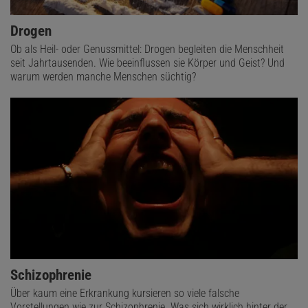
Drogen
Ob als Heil- oder Genussmittel: Drogen begleiten die Menschheit
seit Jahrtausenden. Wie beeinflussen sie Körper und Geist? Und
warum werden manche Menschen süchtig?
Schizophrenie
Über kaum eine Erkrankung kursieren so viele falsche
Vorstellungen wie zur Schizophrenie. Was sich wirklich hinter der