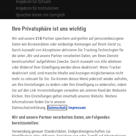
Angebote für Schulen
Angebote für Institutionen
Sprachen lernen mit Gymglish
Lexika
Ihre Privatsphäre ist uns wichtig
Für Spektrum schreiben
Zugänglichkeitserklärung
Wir und unsere
218
-Partner speichern und greifen auf personenbezogene
Daten wie Browserdaten oder eindeutige Kennungen auf Ihrem Gerät zu.
WEBSEITEN
Durch Auswahl von Akzeptieren aktivieren Sie Tracking-Technologien für
KielSCN
die unter „Wir und unsere Partner verarbeiten Daten, um Ihnen Dienste
Wissenschaft in die Schulen
bereitzustellen“ aufgeführten Zwecke. Durch Auswahl von Alle ablehnen
SciLogs
oder Widerruf Ihrer Einwilligung werden diese deaktiviert. Wenn Tracker
deaktiviert sind, sind manche Inhalte und Anzeigen möglicherweise nicht
mehr so relevant für Sie. Sie können dieses Menü jederzeit wieder aufrufen,
um Ihre Einstellungen zu ändern oder Ihre Einwilligung zu widerrufen, indem
Uns finden Sie auch hier:
Sie auf den Link Voreinstellungen verwalten am unteren Rand der Webseite
klicken. Ihre Einstellungen gelten innerhalb unseres Website. Weitere
Informationen finden Sie in unserer
Datenschutzerklärung.
Datenschutz
Impressum
Wir und unsere Partner verarbeiten Daten, um Folgendes
bereitzustellen:
Verwendung genauer Standortdaten. Endgeräteeigenschaften zur
Identifikation aktiv abfragen. Speichern von oder Zugriff auf Informationen