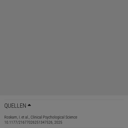
QUELLEN
Roskam, I. et al., Clinical Psychological Science
10.1177/21677026251347526, 2025