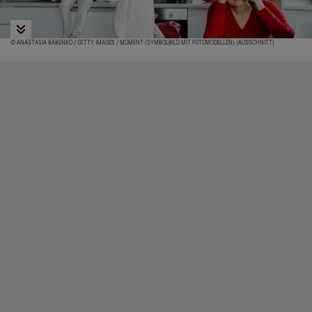
© ANASTASIA BABENKO / GETTY IMAGES / MOMENT (SYMBOLBILD MIT FOTOMODELLEN) (AUSSCHNITT)