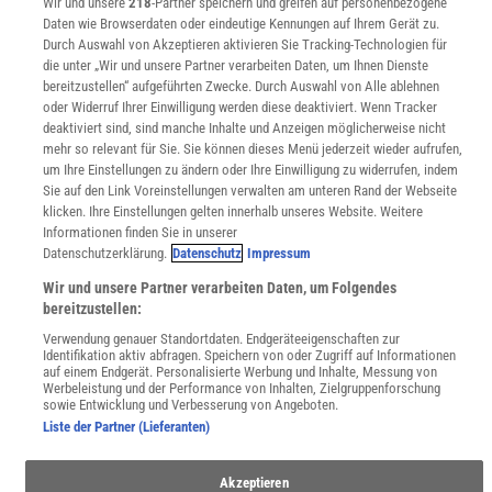
Für Spektrum schreiben
Wir und unsere
218
-Partner speichern und greifen auf personenbezogene
Daten wie Browserdaten oder eindeutige Kennungen auf Ihrem Gerät zu.
Zugänglichkeitserklärung
Durch Auswahl von Akzeptieren aktivieren Sie Tracking-Technologien für
WEBSEITEN
die unter „Wir und unsere Partner verarbeiten Daten, um Ihnen Dienste
bereitzustellen“ aufgeführten Zwecke. Durch Auswahl von Alle ablehnen
KielSCN
oder Widerruf Ihrer Einwilligung werden diese deaktiviert. Wenn Tracker
Wissenschaft in die Schulen
deaktiviert sind, sind manche Inhalte und Anzeigen möglicherweise nicht
SciLogs
mehr so relevant für Sie. Sie können dieses Menü jederzeit wieder aufrufen,
um Ihre Einstellungen zu ändern oder Ihre Einwilligung zu widerrufen, indem
Sie auf den Link Voreinstellungen verwalten am unteren Rand der Webseite
klicken. Ihre Einstellungen gelten innerhalb unseres Website. Weitere
Uns finden Sie auch hier:
Informationen finden Sie in unserer
Datenschutzerklärung.
Datenschutz
Impressum
Wir und unsere Partner verarbeiten Daten, um Folgendes
bereitzustellen:
Verwendung genauer Standortdaten. Endgeräteeigenschaften zur
Identifikation aktiv abfragen. Speichern von oder Zugriff auf Informationen
auf einem Endgerät. Personalisierte Werbung und Inhalte, Messung von
Werbeleistung und der Performance von Inhalten, Zielgruppenforschung
sowie Entwicklung und Verbesserung von Angeboten.
Liste der Partner (Lieferanten)
Akzeptieren