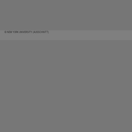
© NEW YORK UNIVERSITY (AUSSCHNITT)