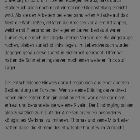
University of Oxford mit seinen Kollegen heraus, dass durch
Stallgeruch allein noch nicht einmal eine Gleichstellung erreicht
wird. Als sie den Arbeitern bei einer simulierten Attacke auf das
Nest die Wahl ließen, retteten die Ameisen vor allem Attrappen,
welche mit Pheromonen der eigenen Larven bestäubt waren –
Dummies, die nach der abgekupferten Version der Bläulingsraupe
rochen, blieben zunächst links liegen. Im Lebendversuch wurden
dagegen genau diese zuerst in Sicherheit gebracht. Offenbar
hatten die Schmetterlingslarven noch einen weiteren Trick auf
Lager.
Der entscheidende Hinweis darauf ergab sich aus einer anderen
Beobachtung der Forscher. Wenn sie eine Bläulingslarve direkt
neben einer echten Königin positionierten, war diese gar nicht
erfreut und behandelte sie wie eine Rivalin. Der Eindringling schien
also zusätzlich zum Duft der Ameisenlarven ein besonderes
königliches Merkmal zu imitieren. Thomas und seine Mitarbeiter
hatten dabei die Stimme des Staatsoberhauptes im Verdacht.