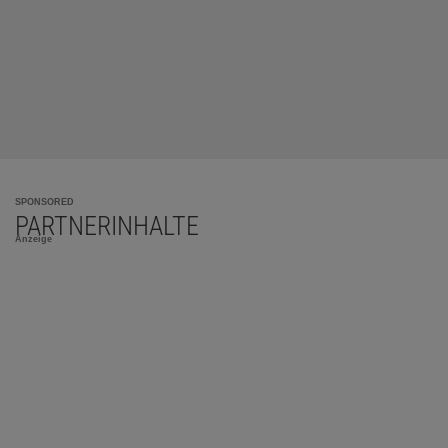
SPONSORED
PARTNERINHALTE
Anzeige