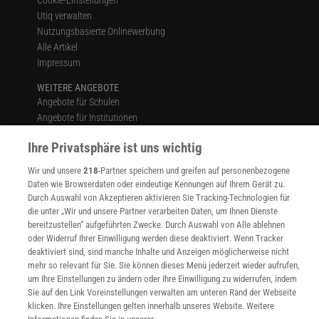
Utiq verwalten
Nutzungsbasierte Onlinewerbung
Alle Artikel
Impressum
WEITERE ANGEBOTE
Angebote für Schulen
Angebote für Institutionen
Sprachen lernen mit Gymglish
Ihre Privatsphäre ist uns wichtig
Lexika
Für Spektrum schreiben
Wir und unsere
218
-Partner speichern und greifen auf personenbezogene
Zugänglichkeitserklärung
Daten wie Browserdaten oder eindeutige Kennungen auf Ihrem Gerät zu.
Durch Auswahl von Akzeptieren aktivieren Sie Tracking-Technologien für
WEBSEITEN
die unter „Wir und unsere Partner verarbeiten Daten, um Ihnen Dienste
KielSCN
bereitzustellen“ aufgeführten Zwecke. Durch Auswahl von Alle ablehnen
Wissenschaft in die Schulen
oder Widerruf Ihrer Einwilligung werden diese deaktiviert. Wenn Tracker
SciLogs
deaktiviert sind, sind manche Inhalte und Anzeigen möglicherweise nicht
mehr so relevant für Sie. Sie können dieses Menü jederzeit wieder aufrufen,
um Ihre Einstellungen zu ändern oder Ihre Einwilligung zu widerrufen, indem
Sie auf den Link Voreinstellungen verwalten am unteren Rand der Webseite
Uns finden Sie auch hier:
klicken. Ihre Einstellungen gelten innerhalb unseres Website. Weitere