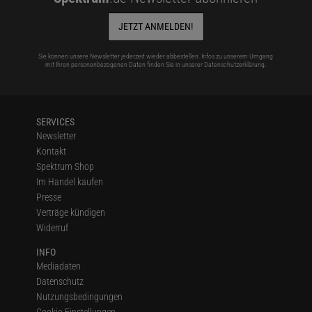
JETZT ANMELDEN!
Sie können unsere Newsletter jederzeit wieder abbestellen. Infos zu unserem Umgang
mit Ihren personenbezogenen Daten finden Sie in unserer
Datenschutzerklärung
.
SERVICES
Newsletter
Kontakt
Spektrum Shop
Im Handel kaufen
Presse
Verträge kündigen
Widerruf
INFO
Mediadaten
Datenschutz
Nutzungsbedingungen
Cookie-Einstellungen