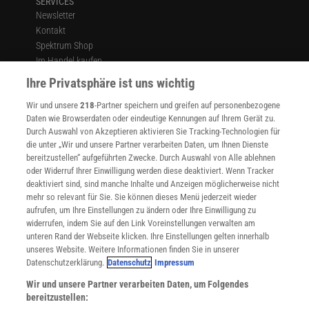
SERVICES
Newsletter
Kontakt
Spektrum Shop
Im Handel kaufen
Presse
Ihre Privatsphäre ist uns wichtig
Verträge kündigen
Wir und unsere
218
-Partner speichern und greifen auf personenbezogene
Widerruf
Daten wie Browserdaten oder eindeutige Kennungen auf Ihrem Gerät zu.
INFO
Durch Auswahl von Akzeptieren aktivieren Sie Tracking-Technologien für
Mediadaten
die unter „Wir und unsere Partner verarbeiten Daten, um Ihnen Dienste
bereitzustellen“ aufgeführten Zwecke. Durch Auswahl von Alle ablehnen
Datenschutz
oder Widerruf Ihrer Einwilligung werden diese deaktiviert. Wenn Tracker
Nutzungsbedingungen
deaktiviert sind, sind manche Inhalte und Anzeigen möglicherweise nicht
Cookie-Einstellungen
mehr so relevant für Sie. Sie können dieses Menü jederzeit wieder
Utiq verwalten
aufrufen, um Ihre Einstellungen zu ändern oder Ihre Einwilligung zu
Nutzungsbasierte Onlinewerbung
widerrufen, indem Sie auf den Link Voreinstellungen verwalten am
Alle Artikel
unteren Rand der Webseite klicken. Ihre Einstellungen gelten innerhalb
unseres Website. Weitere Informationen finden Sie in unserer
Impressum
Datenschutzerklärung.
Datenschutz
Impressum
WEITERE ANGEBOTE
Wir und unsere Partner verarbeiten Daten, um Folgendes
Angebote für Schulen
bereitzustellen:
Angebote für Institutionen