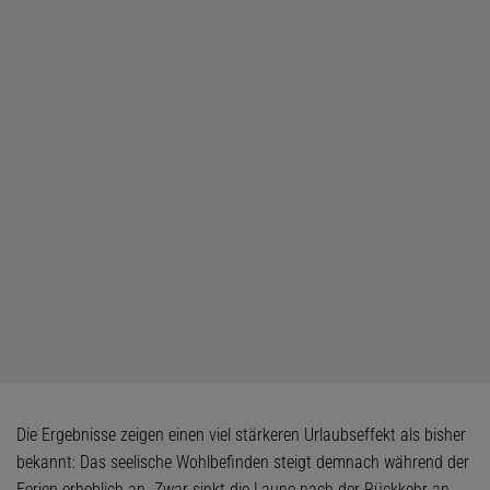
Die Ergebnisse zeigen einen viel stärkeren Urlaubseffekt als bisher
bekannt: Das seelische Wohlbefinden steigt demnach während der
Ferien erheblich an. Zwar sinkt die Laune nach der Rückkehr an