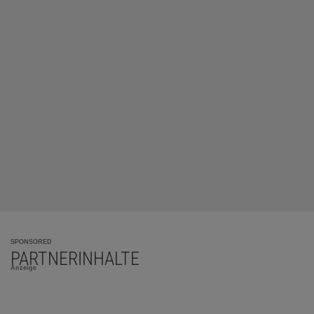
SPONSORED
PARTNERINHALTE
Anzeige