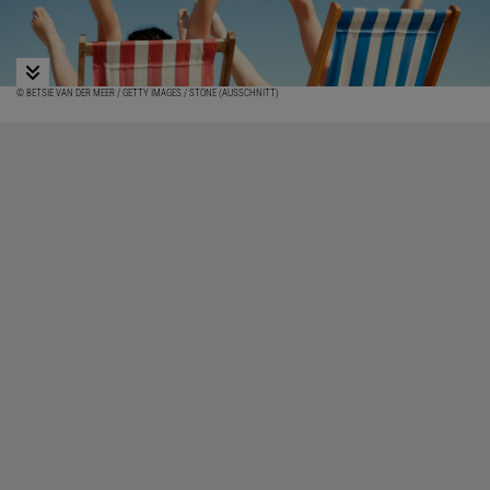
© BETSIE VAN DER MEER / GETTY IMAGES / STONE (AUSSCHNITT)