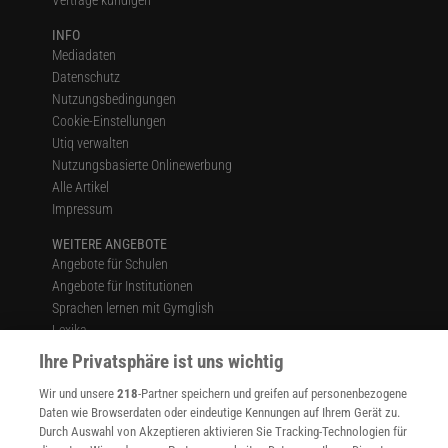
INFO
Mediadaten
Datenschutz
Nutzungsbedingungen
Cookie-Einstellungen
Utiq verwalten
Nutzungsbasierte Onlinewerbung
Alle Artikel
Impressum
WEITERE ANGEBOTE
Angebote für Schulen
Angebote für Institutionen
Sprachen lernen mit Gymglish
Lexika
Für Spektrum schreiben
Ihre Privatsphäre ist uns wichtig
Zugänglichkeitserklärung
Wir und unsere
218
-Partner speichern und greifen auf personenbezogene
WEBSEITEN
Daten wie Browserdaten oder eindeutige Kennungen auf Ihrem Gerät zu.
KielSCN
Durch Auswahl von Akzeptieren aktivieren Sie Tracking-Technologien für