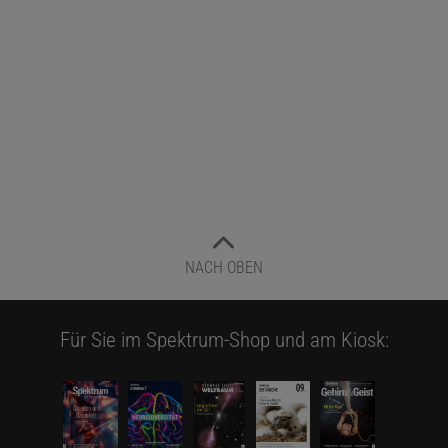
NACH OBEN
Für Sie im Spektrum-Shop und am Kiosk: