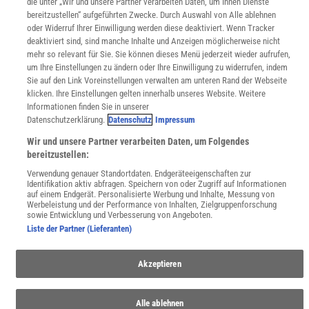
Wissenschaft in die Schulen
die unter „Wir und unsere Partner verarbeiten Daten, um Ihnen Dienste
bereitzustellen“ aufgeführten Zwecke. Durch Auswahl von Alle ablehnen
SciLogs
oder Widerruf Ihrer Einwilligung werden diese deaktiviert. Wenn Tracker
deaktiviert sind, sind manche Inhalte und Anzeigen möglicherweise nicht
mehr so relevant für Sie. Sie können dieses Menü jederzeit wieder aufrufen,
um Ihre Einstellungen zu ändern oder Ihre Einwilligung zu widerrufen, indem
Uns finden Sie auch hier:
Sie auf den Link Voreinstellungen verwalten am unteren Rand der Webseite
klicken. Ihre Einstellungen gelten innerhalb unseres Website. Weitere
Informationen finden Sie in unserer
Datenschutzerklärung.
Datenschutz
Impressum
Wir und unsere Partner verarbeiten Daten, um Folgendes
bereitzustellen:
Verwendung genauer Standortdaten. Endgeräteeigenschaften zur
Identifikation aktiv abfragen. Speichern von oder Zugriff auf Informationen
auf einem Endgerät. Personalisierte Werbung und Inhalte, Messung von
Werbeleistung und der Performance von Inhalten, Zielgruppenforschung
sowie Entwicklung und Verbesserung von Angeboten.
Liste der Partner (Lieferanten)
Akzeptieren
Alle ablehnen