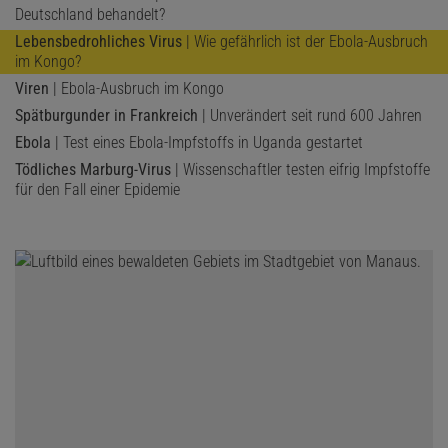
Deutschland behandelt?
Lars Fischer
Lebensbedrohliches Virus
| Wie gefährlich ist der Ebola-Ausbruch
im Kongo?
ist Chemiker und Redakteur für Geowissenschaften, Chemie und
scheußliche Krankheiten.
Viren
| Ebola-Ausbruch im Kongo
Spätburgunder in Frankreich
| Unverändert seit rund 600 Jahren
Ebola
| Test eines Ebola-Impfstoffs in Uganda gestartet
Tödliches Marburg-Virus
| Wissenschaftler testen eifrig Impfstoffe
für den Fall einer Epidemie