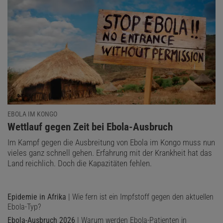
Behandlung. Bis sie entwickelt werden, könnten noch Monate
vergehen. Auch seine Eigenschaften sind weniger gut bekannt als
jene des Zaire-Ebolavirus, das bisher die meisten und größten
Ausbrüche verursachte.
Es ist bereits der 17. bekannte Ebola-Ausbruch in der
Demokratischen Republik Kongo. Während frühe Ausbrüche klein
blieben, führen eine Reihe von Faktoren wie höhere
Bevölkerungsdichte und größere Mobilität dazu, dass Ebola-
EBOLA IM KONGO
Epidemien tendenziell mehr Menschen betreffen. Gleichzeitig sind
:
Wettlauf gegen Zeit bei Ebola-Ausbruch
das kongolesische Gesundheitssystem und die internationale
Gemeinschaft besser darin geworden, solche Ausbrüche
Im Kampf gegen die Ausbreitung von Ebola im Kongo muss nun
vieles ganz schnell gehen. Erfahrung mit der Krankheit hat das
einzudämmen. Fachleute fürchten dennoch, dass die aktuelle
Land reichlich. Doch die Kapazitäten fehlen.
Ebola-Epidemie sogar größer werden könnte als
jene von 2014 in
Westafrika, als mehr als 11 000 Menschen an Ebola starben
.
Epidemie in Afrika
| Wie fern ist ein Impfstoff gegen den aktuellen
Diesen Artikel empfehlen:
Ebola-Typ?
Ebola-Ausbruch 2026
| Warum werden Ebola-Patienten in