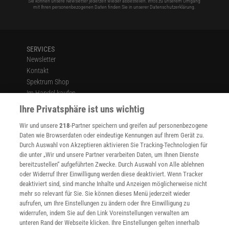
Sie können unsere Newsletter jederzeit wieder abbestellen. Infos zu unserem Umgang
mit Ihren personenbezogenen Daten finden Sie in unserer
Datenschutzerklärung
.
SERVICES
Newsletter
Kontakt
Spektrum Shop
Im Handel kaufen
Presse
Ihre Privatsphäre ist uns wichtig
Verträge kündigen
Wir und unsere
218
-Partner speichern und greifen auf personenbezogene
Widerruf
Daten wie Browserdaten oder eindeutige Kennungen auf Ihrem Gerät zu.
INFO
Durch Auswahl von Akzeptieren aktivieren Sie Tracking-Technologien für
Mediadaten
die unter „Wir und unsere Partner verarbeiten Daten, um Ihnen Dienste
bereitzustellen“ aufgeführten Zwecke. Durch Auswahl von Alle ablehnen
Datenschutz
oder Widerruf Ihrer Einwilligung werden diese deaktiviert. Wenn Tracker
Nutzungsbedingungen
deaktiviert sind, sind manche Inhalte und Anzeigen möglicherweise nicht
Cookie-Einstellungen
mehr so relevant für Sie. Sie können dieses Menü jederzeit wieder
Utiq verwalten
aufrufen, um Ihre Einstellungen zu ändern oder Ihre Einwilligung zu
Nutzungsbasierte Onlinewerbung
widerrufen, indem Sie auf den Link Voreinstellungen verwalten am
Alle Artikel
unteren Rand der Webseite klicken. Ihre Einstellungen gelten innerhalb