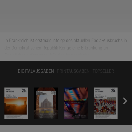
In Frankreich ist erstmals infolge des aktuellen Ebola-Ausbruchs in
der Demokratischen Republik Kongo eine Erkrankung an
Ebolafieber aufgetreten.
Wie das französische
Gesundheitsministerium heute bekannt gab
, handelt es sich bei
dem Erkrankten um einen Arzt, der von einem humanitären
DIGITALAUSGABEN
PRINTAUSGABEN
TOPSELLER
Einsatz im Epidemiegebiet zurückkehrte. Er sei direkt nach seiner
Rückkehr in eine Spezialklinik eingeliefert worden und befinde sich
in stabilem Zustand, heißt es in der Mitteilung weiter. Die Behörden
seien nun dabei, die Kontaktpersonen des Infizierten
nachzuverfolgen; sie müssen 21 Tage in häuslicher Quarantäne
bleiben. Dass sich das Virus durch Erkrankte innerhalb Europas
verbreitet, ist außerordentlich unwahrscheinlich.