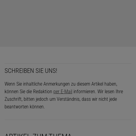
SCHREIBEN SIE UNS!
Das könnte Sie auch interessieren:
Wenn Sie inhaltliche Anmerkungen zu diesem Artikel haben,
können Sie die Redaktion
per E-Mail
informieren. Wir lesen Ihre
Viren
Zuschrift, bitten jedoch um Verständnis, dass wir nicht jede
beantworten können.
Zentrum des Ausbruchs ist die Provinz Ituri im Nordosten der