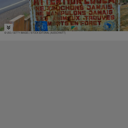
© USO / GETTY IMAGES / ISTOCK EDITORIAL (AUSSCHNITT)