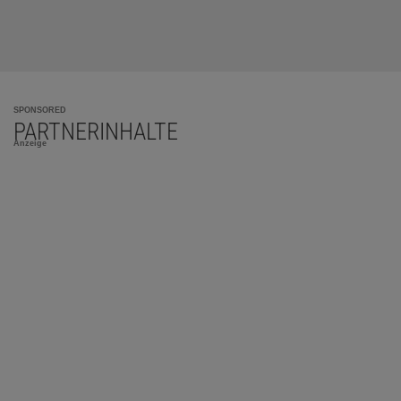
SPONSORED
PARTNERINHALTE
Anzeige