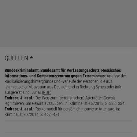
Jérôme Endrass | Jérôme Endrass leitet die Arbeitsgruppe Forensische
Psychologie an der Universität Konstanz, die den Fragebogen ­RADAR-iTE
gemeinsam mit dem BKA entwickelte. Durch Abfrage polizeilich
bekannter Fakten soll dieser helfen, das Gefahrenpotenzial von
möglichen Gewaltstraftätern einzuschätzen. Außerdem ist Endrass
Stabschef beim Züricher Amt für Justizvollzug.
Jérôme Endrass:
Es war wichtig, nicht auf rein statistische
QUELLEN
Ansätze für die Risikobewertung zurückzugreifen. Diese Idee
kommt aus der Versicherungsmathematik. Sie funktioniert aber
Bundeskriminalamt, Bundesamt für Verfassungsschutz, Hessisches
nur, wenn man Daten zu Tausenden von Personen hat und damit
Informations- und Kompetenzzentrum gegen Extremismus:
Analyse der
Radikalisierungshintergründe und -verläufe der Personen, die aus
das wahrscheinliche Verhalten von Tausenden von Personen
islamistischer Motivation aus Deutschland in Richtung Syrien oder Irak
erklären will. Im Fall von terroristischen Attentaten haben wir es
ausgereist sind, 2016. (
PDF
)
Endrass, J. et al.:
Der Weg zum (terroristischen) Attentäter: Gewalt
allerdings mit äußerst seltenen Phänomenen zu tun, die nur eine
legitimieren, um Gewalt auszuüben. In: Kriminalistik 5/2015, S. 328–334.
kleine Gruppe von Menschen in Erwägung zieht.
Endrass, J. et al.:
Risikomodell für persönlich motivierte Attentate. In:
Kriminalistik 7/2014, S. 467–471.
Dieser Artikel ist enthalten in
Spektrum Kompakt,
Hass – Wie er die Gesellschaft spaltet
Ausgabe als PDF-Download (EUR 4,99)