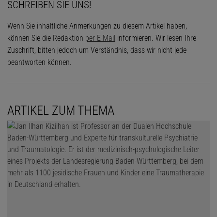
SCHREIBEN SIE UNS!
Spektrum Kompakt-Archiv
Wenn Sie inhaltliche Anmerkungen zu diesem Artikel haben,
können Sie die Redaktion
per E-Mail
informieren. Wir lesen Ihre
Zuschrift, bitten jedoch um Verständnis, dass wir nicht jede
Welchen Ansatz haben Sie dem BKA stattdessen empfohlen?
beantworten können.
Man muss davon wegkommen, sich nur eine Auffälligkeit in einem
einzigen Bereich anzuschauen, und stattdessen mehrere Ebenen
wie die Persönlichkeit der Person, das kriminelle Verhalten,
ARTIKEL ZUM THEMA
psychiatrische Auffälligkeiten und mögliches Warnverhalten in die
Analyse miteinbeziehen.
Können Sie das an einem Beispiel erklären?
Angenommen, wir wissen, dass ein junger Mann eine radikale
Weltanschauung hat. Seine Persönlichkeit ist aber nicht auffällig,
er ist nicht aggressiv oder Ähnliches. Er zeigt auch keine
Anzeichen einer psychischen Störung wie etwa Wahnvorstellungen,
hat keine Drohungen ausgesprochen oder versucht, sich eine