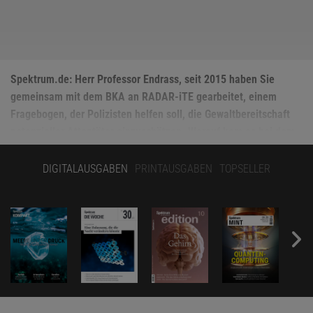
Spektrum.de: Herr Professor Endrass, seit 2015 haben Sie
gemeinsam mit dem BKA an RADAR-iTE gearbeitet, einem
Fragebogen, der Polizisten helfen soll, die Gewalt­bereitschaft
potenzieller Attentäter einzuschätzen. Worauf kam es bei dem
Projekt besonders an?
DIGITALAUSGABEN
PRINTAUSGABEN
TOPSELLER