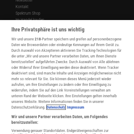
sonst im Leben noch einiges schiefläuft und sie nichts auf die
Kontakt
Reihe bekommen, kann ein Terroranschlag für solche Menschen
Spektrum Shop
ein faszinierender Ausweg sein. Wenn man nun so viele
Im Handel kaufen
islamistische Attentäter hat wie zurzeit, werden sich muslimische
Presse
Ihre Privatsphäre ist uns wichtig
Männer, die sowieso attentatsgeneigt sind, davon stärker
Verträge kündigen
angesprochen fühlen als beispielsweise ein christlicher Mann in
Wir und unsere
218
-Partner speichern und greifen auf personenbezogene
Widerruf
Daten wie Browserdaten oder eindeutige Kennungen auf Ihrem Gerät zu.
Finnland, der ähnliche Fantasien hegt.
INFO
Durch Auswahl von Akzeptieren aktivieren Sie Tracking-Technologien für
Mediadaten
die unter „Wir und unsere Partner verarbeiten Daten, um Ihnen Dienste
Könnte eine andere Art der Berichterstattung ­Attentate künftig
bereitzustellen“ aufgeführten Zwecke. Durch Auswahl von Alle ablehnen
Datenschutz
verhindern?
oder Widerruf Ihrer Einwilligung werden diese deaktiviert. Wenn Tracker
Nutzungsbedingungen
deaktiviert sind, sind manche Inhalte und Anzeigen möglicherweise nicht
Cookie-Einstellungen
Das ist eine schwierige Frage. Was helfen könnte, ist, dass man die
mehr so relevant für Sie. Sie können dieses Menü jederzeit wieder
Utiq verwalten
aufrufen, um Ihre Einstellungen zu ändern oder Ihre Einwilligung zu
Namen der Täter nicht mehr nennt und keine Fotos von ihnen
Nutzungsbasierte Onlinewerbung
widerrufen, indem Sie auf den Link Voreinstellungen verwalten am
zeigt. Stattdessen sollte man die Opfer in den Vordergrund rücken
Alle Artikel
unteren Rand der Webseite klicken. Ihre Einstellungen gelten innerhalb
und es möglichst vermeiden, über die Motive der Täter zu
unseres Website. Weitere Informationen finden Sie in unserer
Impressum
spekulieren oder Informationen aus den polizeilichen Ermittlungen
Datenschutzerklärung.
Datenschutz
Impressum
WEITERE ANGEBOTE
zu veröffentlichen. Informieren, ohne Details preiszugeben – das
Wir und unsere Partner verarbeiten Daten, um Folgendes
Angebote für Schulen
könnte ein Ansatz sein. Dabei geht es nicht darum, den Medien
bereitzustellen:
Angebote für Institutionen
den schwarzen Peter zuzuschieben. Die Verantwortlichen sind die
Verwendung genauer Standortdaten. Endgeräteeigenschaften zur
Sprachen lernen mit Gymglish