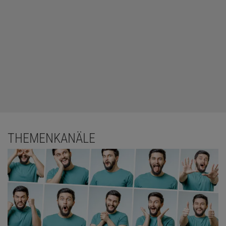
Schulattentätern sieht, als dass er auf den Salafismus kommt. Der
ist für diese Menschen schon fast zu sehr Mainstream. Außerdem
funktioniert religiöser Extremismus über ein soziales Milieu, in dem
er kultiviert wird. Jemand, der beispielsweise an Schizophrenie
erkrankt ist, ist meistens gar nicht in der Lage, die nötigen sozialen
Kontakte zu knüpfen und zu pflegen. Daher sind soziale Medien
für die Radikalisierung nicht so entscheidend, wie manchmal
behauptet wird. Die meisten Salafisten werden durch direkten
Kontakt angeworben, nicht durch das Internet.
Sie haben in Ihrer Forschung neben Personen, die psychisch
THEMENKANÄLE
erkrankt sind, weitere Typen von isla­mistischen Attentätern
herausgearbeitet. Welche sind das?
Ein zweiter wichtiger Typus sind dissoziale Charaktere, die
Kriminalität und Gewalt als legitimes Mittel betrachten, um ihren
Willen zu bekommen. Das sind gewaltbereite Hooligans, denen der
Salafismus eine Steilvorlage liefert, um ihren Drang auszuleben.