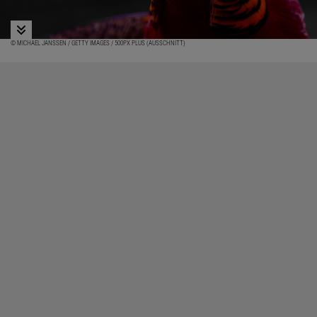
© MICHAEL JANSSEN / GETTY IMAGES / 500PX PLUS (AUSSCHNITT)