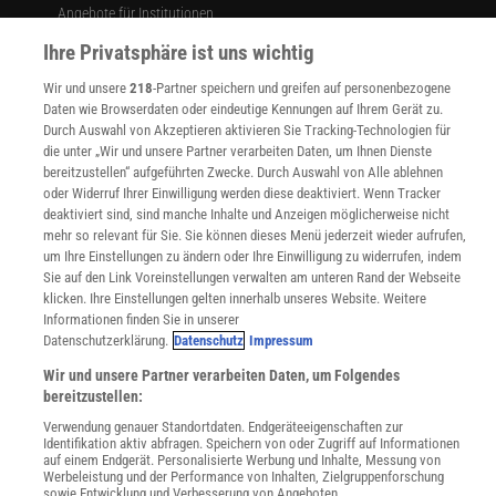
Angebote für Institutionen
Sprachen lernen mit Gymglish
Ihre Privatsphäre ist uns wichtig
Lexika
Für Spektrum schreiben
Wir und unsere
218
-Partner speichern und greifen auf personenbezogene
Daten wie Browserdaten oder eindeutige Kennungen auf Ihrem Gerät zu.
Zugänglichkeitserklärung
Durch Auswahl von Akzeptieren aktivieren Sie Tracking-Technologien für
WEBSEITEN
die unter „Wir und unsere Partner verarbeiten Daten, um Ihnen Dienste
KielSCN
bereitzustellen“ aufgeführten Zwecke. Durch Auswahl von Alle ablehnen
oder Widerruf Ihrer Einwilligung werden diese deaktiviert. Wenn Tracker
Wissenschaft in die Schulen
deaktiviert sind, sind manche Inhalte und Anzeigen möglicherweise nicht
SciLogs
mehr so relevant für Sie. Sie können dieses Menü jederzeit wieder aufrufen,
um Ihre Einstellungen zu ändern oder Ihre Einwilligung zu widerrufen, indem
Sie auf den Link Voreinstellungen verwalten am unteren Rand der Webseite
klicken. Ihre Einstellungen gelten innerhalb unseres Website. Weitere
Uns finden Sie auch hier:
Informationen finden Sie in unserer
Datenschutzerklärung.
Datenschutz
Impressum
Wir und unsere Partner verarbeiten Daten, um Folgendes
bereitzustellen:
Verwendung genauer Standortdaten. Endgeräteeigenschaften zur
Identifikation aktiv abfragen. Speichern von oder Zugriff auf Informationen
auf einem Endgerät. Personalisierte Werbung und Inhalte, Messung von
Werbeleistung und der Performance von Inhalten, Zielgruppenforschung
sowie Entwicklung und Verbesserung von Angeboten.