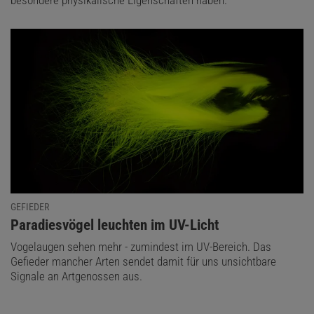
besondere physikalische Eigenschaften haben.
GEFIEDER
:
Paradiesvögel leuchten im UV-Licht
Vogelaugen sehen mehr - zumindest im UV-Bereich. Das
Gefieder mancher Arten sendet damit für uns unsichtbare
Signale an Artgenossen aus.