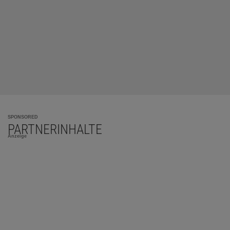
SPONSORED
PARTNERINHALTE
Anzeige