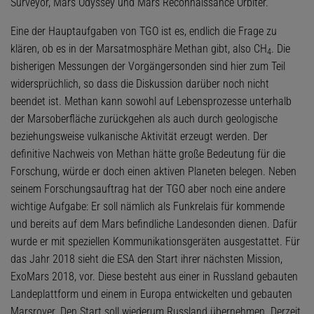
Surveyor, Mars Odyssey und Mars Reconnaissance Orbiter.
Eine der Hauptaufgaben von TGO ist es, endlich die Frage zu
klären, ob es in der Marsatmosphäre Methan gibt, also CH
. Die
4
bisherigen Messungen der Vorgängersonden sind hier zum Teil
widersprüchlich, so dass die Diskussion darüber noch nicht
beendet ist. Methan kann sowohl auf Lebensprozesse unterhalb
der Marsoberfläche zurückgehen als auch durch geologische
beziehungsweise vulkanische Aktivität erzeugt werden. Der
definitive Nachweis von Methan hätte große Bedeutung für die
Forschung, würde er doch einen aktiven Planeten belegen. Neben
seinem Forschungsauftrag hat der TGO aber noch eine andere
wichtige Aufgabe: Er soll nämlich als Funkrelais für kommende
und bereits auf dem Mars befindliche Landesonden dienen. Dafür
wurde er mit speziellen Kommunikationsgeräten ausgestattet. Für
das Jahr 2018 sieht die ESA den Start ihrer nächsten Mission,
ExoMars 2018, vor. Diese besteht aus einer in Russland gebauten
Landeplattform und einem in Europa entwickelten und gebauten
Marsrover. Den Start soll wiederum Russland übernehmen. Derzeit