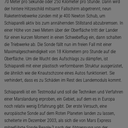
70 Meter pro Sekunde oder 250 Kilometer pro Stunde. Dann wird
der hintere Hitzeschild mitsamt Fallschirm abgetrennt; neun
Raketentriebwerke zünden mit je 400 Newton Schub, um
Schiaparelli aktiv bis zum annähernden Stillstand abzubremsen. In
einer Höhe von zwei Metern über der Oberfläche tritt der Lander
für einen kurzen Moment in einen Schwebeflug ein, dann schalten
die Triebwerke ab. Die Sonde fällt nun im freien Fall mit einer
Maximalgeschwindigkeit von 18 Kilometern pro Stunde auf die
Oberfläche. Um die Wucht des Aufschlags zu dämpfen, ist
Schiaparelli mit einer plastisch verformbaren Struktur ausgerüstet,
die ähnlich wie die Knautschzone eines Autos funktioniert. Sie
verhindert, dass es zu Schäden im Rest des Landemoduls kommt.
Schiaparelli ist ein Testmodul und soll die Techniken und Verfahren
einer Marslandung erproben, ein Gebiet, auf dem es in Europa
noch relativ wenig Erfahrung gibt. Der erste Versuch, eine
europäische Sonde auf dem Roten Planeten landen zu lassen,
scheiterte im Dezember 2003, als sich die von Mars Express
mitgeführte Sonde Beagle-2 nach der Abtrennung von der