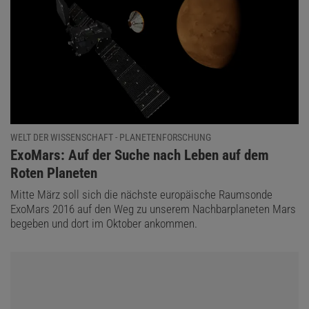
WELT DER WISSENSCHAFT - PLANETENFORSCHUNG
:
ExoMars: Auf der Suche nach Leben auf dem
Roten Planeten
Mitte März soll sich die nächste europäische Raumsonde
ExoMars 2016 auf den Weg zu unserem Nachbarplaneten Mars
begeben und dort im Oktober ankommen.