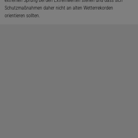
extremen Sprung bei den Extremwerten stehen und dass sich
Schutzmaßnahmen daher nicht an alten Wetterrekorden
orientieren sollten.