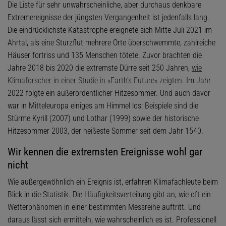
Die Liste für sehr unwahrscheinliche, aber durchaus denkbare
Extremereignisse der jüngsten Vergangenheit ist jedenfalls lang.
Die eindrücklichste Katastrophe ereignete sich Mitte Juli 2021 im
Ahrtal, als eine Sturzflut mehrere Orte überschwemmte, zahlreiche
Häuser fortriss und 135 Menschen tötete. Zuvor brachten die
Jahre 2018 bis 2020 die extremste Dürre seit 250 Jahren,
wie
Klimaforscher in einer Studie in »Earth’s Future« zeigten
. Im Jahr
2022 folgte ein außerordentlicher Hitzesommer. Und auch davor
war in Mitteleuropa einiges am Himmel los: Beispiele sind die
Stürme Kyrill (2007) und Lothar (1999) sowie der historische
Hitzesommer 2003, der heißeste Sommer seit dem Jahr 1540.
Wir kennen die extremsten Ereignisse wohl gar
nicht
Wie außergewöhnlich ein Ereignis ist, erfahren Klimafachleute beim
Blick in die Statistik. Die Häufigkeitsverteilung gibt an, wie oft ein
Wetterphänomen in einer bestimmten Messreihe auftritt. Und
daraus lässt sich ermitteln, wie wahrscheinlich es ist. Professionell