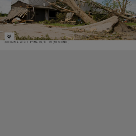
© REDNINJATWO / GETTY IMAGES / ISTOCK (AUSSCHNITT)