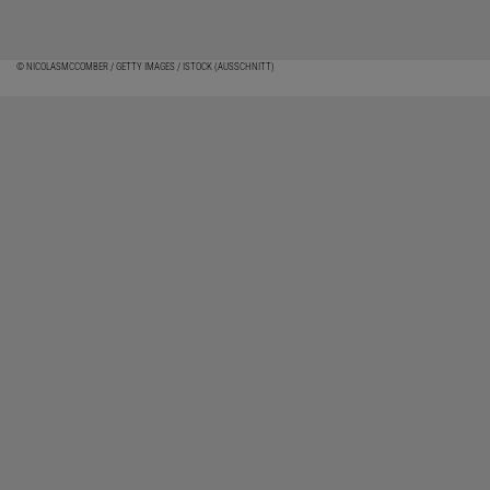
© NICOLASMCCOMBER / GETTY IMAGES / ISTOCK (AUSSCHNITT)