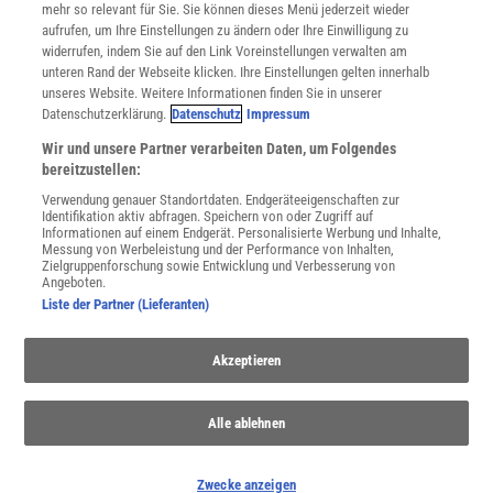
mehr so relevant für Sie. Sie können dieses Menü jederzeit wieder
Utiq verwalten
aufrufen, um Ihre Einstellungen zu ändern oder Ihre Einwilligung zu
Nutzungsbasierte Onlinewerbung
widerrufen, indem Sie auf den Link Voreinstellungen verwalten am
Alle Artikel
unteren Rand der Webseite klicken. Ihre Einstellungen gelten innerhalb
unseres Website. Weitere Informationen finden Sie in unserer
Impressum
Datenschutzerklärung.
Datenschutz
Impressum
WEITERE ANGEBOTE
Wir und unsere Partner verarbeiten Daten, um Folgendes
Angebote für Schulen
bereitzustellen:
Angebote für Institutionen
Verwendung genauer Standortdaten. Endgeräteeigenschaften zur
Sprachen lernen mit Gymglish
Identifikation aktiv abfragen. Speichern von oder Zugriff auf
Lexika
Informationen auf einem Endgerät. Personalisierte Werbung und Inhalte,
Messung von Werbeleistung und der Performance von Inhalten,
Für Spektrum schreiben
Zielgruppenforschung sowie Entwicklung und Verbesserung von
Zugänglichkeitserklärung
Angeboten.
Liste der Partner (Lieferanten)
WEBSEITEN
KielSCN
Akzeptieren
Wissenschaft in die Schulen
SciLogs
Alle ablehnen
Uns finden Sie auch hier:
Zwecke anzeigen