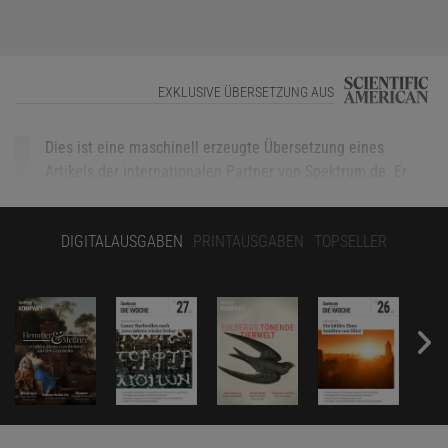
EXKLUSIVE ÜBERSETZUNG AUS
Dies ist eine maschinell erzeugte Übersetzung eines
Artikels der internationalen Partner von Spektrum.de. Er
wurde von uns überprüft, jedoch nicht redaktionell
bearbeitet. Gerne können Sie uns Ihr Feedback am Ende
DIGITALAUSGABEN
PRINTAUSGABEN
TOPSELLER
des Artikels mitteilen.
Kräftige Farben wie Rot, Orange, Gelb, Blau und Violett helfen
Pflanzen und Tieren, mit ihrer eigenen Art und anderen zu
kommunizieren, um zu überleben. Leuchtend orangefarbene
Pfeilgiftfrösche warnen Raubtiere vor ihrer Giftigkeit. Verschiedene
Vögel verwenden ein farbenfrohes Gefieder, um Partner
anzulocken. Blumen in Regenbogenfarben locken Vögel und
Bienen an, um Pollen und Samen zu verbreiten.