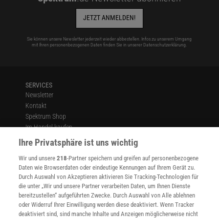
JETZT ANMELDEN!
Sie können unsere Newsletter jederzeit wieder abbestellen. Infos zu unserem Umgang
mit Ihren personenbezogenen Daten finden Sie in unserer
Datenschutzerklärung
.
SERVICES
Newsletter
Kontakt
Spektrum Shop
Im Handel kaufen
Presse
Ihre Privatsphäre ist uns wichtig
Verträge kündigen
Wir und unsere
218
-Partner speichern und greifen auf personenbezogene
Widerruf
Daten wie Browserdaten oder eindeutige Kennungen auf Ihrem Gerät zu.
INFO
Durch Auswahl von Akzeptieren aktivieren Sie Tracking-Technologien für
Mediadaten
die unter „Wir und unsere Partner verarbeiten Daten, um Ihnen Dienste
bereitzustellen“ aufgeführten Zwecke. Durch Auswahl von Alle ablehnen
Datenschutz
oder Widerruf Ihrer Einwilligung werden diese deaktiviert. Wenn Tracker
Nutzungsbedingungen
deaktiviert sind, sind manche Inhalte und Anzeigen möglicherweise nicht
Cookie-Einstellungen