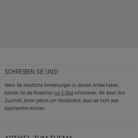
des Farbensehens«, sagt
John J. Wiens
, Mitautor der Studie und
Professor für Ökologie und Evolutionsbiologie an der Universität
von Arizona.
Zuvor hatten die Forschenden den Ursprung der verschiedenen
Färbungen anhand eines Diagramms, des so genannten
phylogenetischen Stammbaums, ermittelt, der die genetischen
Beziehungen der Organismen zueinander darstellt. In Verbindung
mit Fossilien, die zufällig erhaltene Pigmente enthielten, konnten
SCHREIBEN SIE UNS!
die Evolutionsbiologen die helle Färbung bis zu den ersten Arten
von Organismen zurückverfolgen, die diese Färbung aufwiesen.
Wenn Sie inhaltliche Anmerkungen zu diesem Artikel haben,
Wiens und sein Mitautor Zachary Emberts, der integrativer Biologe
können Sie die Redaktion
per E-Mail
informieren. Wir lesen Ihre
an der Oklahoma State University ist, gingen noch einen Schritt
Zuschrift, bitten jedoch um Verständnis, dass wir nicht jede
weiter. Sie analysierten Gene, die für Proteinrezeptoren im visuellen
beantworten können.
System der Tiere kodieren, um festzustellen, wann eine Art Farben
wahrnehmen konnte. Durch die Analyse der Zeitachse des
Farbsehens und der auffälligen Färbung zeigte die Studie, dass
zwischen der Entwicklung des Farbsehens und der Färbung