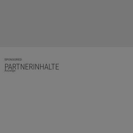
SPONSORED
PARTNERINHALTE
Anzeige