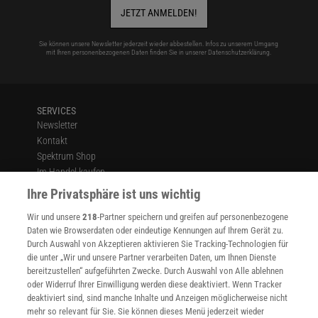
JETZT ANMELDEN!
Sie können unsere Newsletter jederzeit wieder abbestellen. Infos zu unserem Umgang
mit Ihren personenbezogenen Daten finden Sie in unserer
Datenschutzerklärung
.
SERVICES
Newsletter
Kontakt
Spektrum Shop
Im Handel kaufen
Presse
Ihre Privatsphäre ist uns wichtig
Verträge kündigen
Wir und unsere
218
-Partner speichern und greifen auf personenbezogene
Widerruf
Daten wie Browserdaten oder eindeutige Kennungen auf Ihrem Gerät zu.
INFO
Durch Auswahl von Akzeptieren aktivieren Sie Tracking-Technologien für
Mediadaten
die unter „Wir und unsere Partner verarbeiten Daten, um Ihnen Dienste
bereitzustellen“ aufgeführten Zwecke. Durch Auswahl von Alle ablehnen
Datenschutz
oder Widerruf Ihrer Einwilligung werden diese deaktiviert. Wenn Tracker
Nutzungsbedingungen
deaktiviert sind, sind manche Inhalte und Anzeigen möglicherweise nicht
Cookie-Einstellungen
mehr so relevant für Sie. Sie können dieses Menü jederzeit wieder