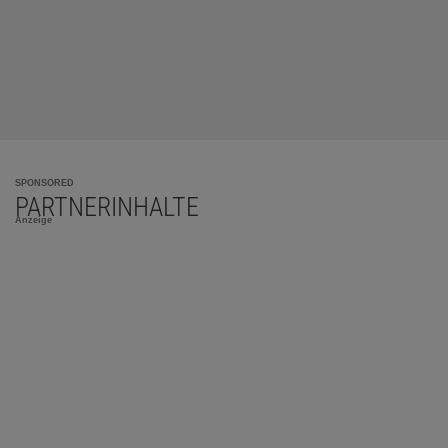
SPONSORED
PARTNERINHALTE
Anzeige