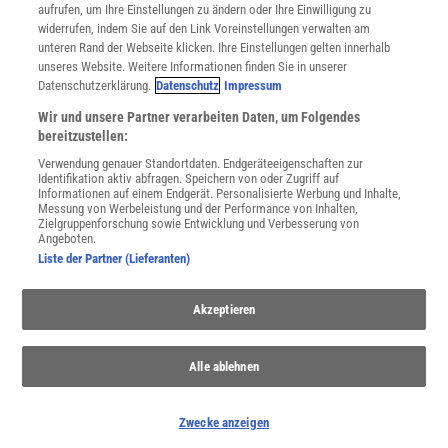
Utiq verwalten
aufrufen, um Ihre Einstellungen zu ändern oder Ihre Einwilligung zu
Nutzungsbasierte Onlinewerbung
widerrufen, indem Sie auf den Link Voreinstellungen verwalten am
Alle Artikel
unteren Rand der Webseite klicken. Ihre Einstellungen gelten innerhalb
unseres Website. Weitere Informationen finden Sie in unserer
Impressum
Datenschutzerklärung.
Datenschutz
Impressum
WEITERE ANGEBOTE
Wir und unsere Partner verarbeiten Daten, um Folgendes
Angebote für Schulen
bereitzustellen:
Angebote für Institutionen
Verwendung genauer Standortdaten. Endgeräteeigenschaften zur
Sprachen lernen mit Gymglish
Identifikation aktiv abfragen. Speichern von oder Zugriff auf
Lexika
Informationen auf einem Endgerät. Personalisierte Werbung und Inhalte,
Messung von Werbeleistung und der Performance von Inhalten,
Für Spektrum schreiben
Zielgruppenforschung sowie Entwicklung und Verbesserung von
Zugänglichkeitserklärung
Angeboten.
Liste der Partner (Lieferanten)
WEBSEITEN
KielSCN
Akzeptieren
Wissenschaft in die Schulen
SciLogs
Alle ablehnen
Uns finden Sie auch hier:
Zwecke anzeigen