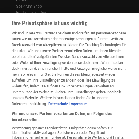
Spektrum Shop
Im Handel kaufen
Presse
Ihre Privatsphäre ist uns wichtig
Verträge kündigen
Wir und unsere
218
-Partner speichern und greifen auf personenbezogene
Widerruf
Daten wie Browserdaten oder eindeutige Kennungen auf Ihrem Gerät zu.
INFO
Durch Auswahl von Akzeptieren aktivieren Sie Tracking-Technologien für
Mediadaten
die unter „Wir und unsere Partner verarbeiten Daten, um Ihnen Dienste
bereitzustellen“ aufgeführten Zwecke. Durch Auswahl von Alle ablehnen
Datenschutz
oder Widerruf Ihrer Einwilligung werden diese deaktiviert. Wenn Tracker
Nutzungsbedingungen
deaktiviert sind, sind manche Inhalte und Anzeigen möglicherweise nicht
Cookie-Einstellungen
mehr so relevant für Sie. Sie können dieses Menü jederzeit wieder
Utiq verwalten
aufrufen, um Ihre Einstellungen zu ändern oder Ihre Einwilligung zu
Nutzungsbasierte Onlinewerbung
widerrufen, indem Sie auf den Link Voreinstellungen verwalten am
Alle Artikel
unteren Rand der Webseite klicken. Ihre Einstellungen gelten innerhalb
unseres Website. Weitere Informationen finden Sie in unserer
Impressum
Datenschutzerklärung.
Datenschutz
Impressum
WEITERE ANGEBOTE
Wir und unsere Partner verarbeiten Daten, um Folgendes
Angebote für Schulen
bereitzustellen:
Angebote für Institutionen
Verwendung genauer Standortdaten. Endgeräteeigenschaften zur
Sprachen lernen mit Gymglish
Identifikation aktiv abfragen. Speichern von oder Zugriff auf
Lexika
Informationen auf einem Endgerät. Personalisierte Werbung und Inhalte,