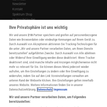
Newsletter
Kontakt
Spektrum Shop
Im Handel kaufen
Presse
Ihre Privatsphäre ist uns wichtig
Verträge kündigen
Wir und unsere
218
-Partner speichern und greifen auf personenbezogene
Widerruf
Daten wie Browserdaten oder eindeutige Kennungen auf Ihrem Gerät zu.
INFO
Durch Auswahl von Akzeptieren aktivieren Sie Tracking-Technologien für
Mediadaten
die unter „Wir und unsere Partner verarbeiten Daten, um Ihnen Dienste
bereitzustellen“ aufgeführten Zwecke. Durch Auswahl von Alle ablehnen
Datenschutz
oder Widerruf Ihrer Einwilligung werden diese deaktiviert. Wenn Tracker
Nutzungsbedingungen
deaktiviert sind, sind manche Inhalte und Anzeigen möglicherweise nicht
Cookie-Einstellungen
mehr so relevant für Sie. Sie können dieses Menü jederzeit wieder
Utiq verwalten
aufrufen, um Ihre Einstellungen zu ändern oder Ihre Einwilligung zu
Nutzungsbasierte Onlinewerbung
widerrufen, indem Sie auf den Link Voreinstellungen verwalten am
Alle Artikel
unteren Rand der Webseite klicken. Ihre Einstellungen gelten innerhalb
unseres Website. Weitere Informationen finden Sie in unserer
Impressum
Datenschutzerklärung.
Datenschutz
Impressum
WEITERE ANGEBOTE
Wir und unsere Partner verarbeiten Daten, um Folgendes
Angebote für Schulen
bereitzustellen:
Angebote für Institutionen