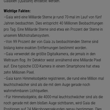
Galaxien (Quasare) entdeckt werden.
Wichtige Fakten:
–Gaia wird eine Milliarde Sterne je rund 70-mal im Lauf von fünf
Jahren beobachten. Dies entspricht 40 Millionen Beobachtungen
pro Tag. Eine Milliarde Sterne sind etwa ein Prozent der Sterne in
unserem Milchstraßensystem.
–Von 99 Prozent der von Gaia zu beobachtenden Sterne sind
bislang keine exakten Entfernungen bestimmt worden.
–Gaia verwendet die größte Digitalkamera, die jemals in den
Weltraum flog. Ihr Detektor weist annähernd eine Milliarde Pixel
auf. Eine typische CCD-Kamera in einem Smartphone hat etwa
zehn Millionen Pixel.
–Gaia kann Himmelsobjekte registrieren, die rund eine Million mal
leuchtschwächer sind als die mit dem Auge gerade noch
wahrnehmbaren Lichtquellen.
–Für Himmelsobjekte, die 4000-mal leuchtschwächer sind als die
noch gerade mit dem bloßen Auge sichtbaren, wird Gaia die
Positionen auf 24 Mikrobogensekunden genau bestimmen. Dies