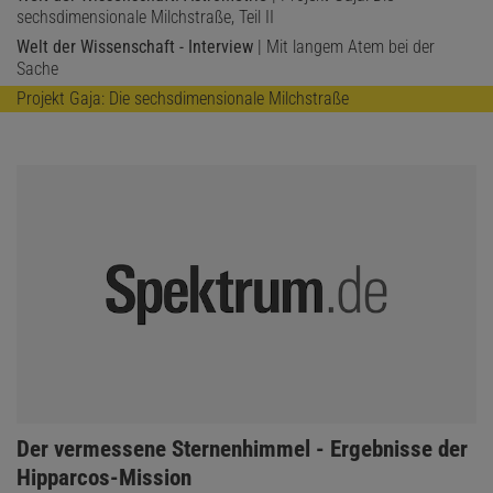
sechsdimensionale Milchstraße, Teil II
Welt der Wissenschaft - Interview
| Mit langem Atem bei der
Sache
Projekt Gaja: Die sechsdimensionale Milchstraße
:
Der vermessene Sternenhimmel - Ergebnisse der
Hipparcos-Mission