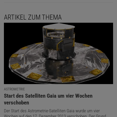
ARTIKEL ZUM THEMA
ASTROMETRIE
:
Start des Satelliten Gaia um vier Wochen
verschoben
Der Start des Astrometrie-Satelliten Gaia wurde um vier
Wochen auf den 17. Dezember 2013 verschoben. Der Grund