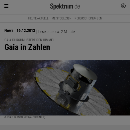
HEUTE AKTUELL
MEISTGELESEN
NEUERSCHEINUNGEN
News
16.12.2013
Lesedauer ca. 2 Minuten
GAIA DURCHMUSTERT DEN HIMMEL
:
Gaia in Zahlen
© ESA-D. DUCROS, 2013 (AUSSCHNITT)