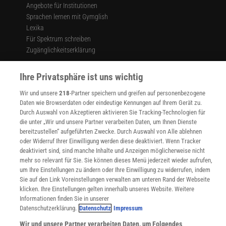
Angebote für Institutionen
Sprachen lernen mit Gymglish
Lexika
Für Spektrum schreiben
Zugänglichkeitserklärung
WEBSEITEN
Ihre Privatsphäre ist uns wichtig
KielSCN
Wissenschaft in die Schulen
Wir und unsere
218
-Partner speichern und greifen auf personenbezogene
SciLogs
Daten wie Browserdaten oder eindeutige Kennungen auf Ihrem Gerät zu.
Durch Auswahl von Akzeptieren aktivieren Sie Tracking-Technologien für
die unter „Wir und unsere Partner verarbeiten Daten, um Ihnen Dienste
bereitzustellen“ aufgeführten Zwecke. Durch Auswahl von Alle ablehnen
Uns finden Sie auch hier:
oder Widerruf Ihrer Einwilligung werden diese deaktiviert. Wenn Tracker
deaktiviert sind, sind manche Inhalte und Anzeigen möglicherweise nicht
mehr so relevant für Sie. Sie können dieses Menü jederzeit wieder aufrufen,
um Ihre Einstellungen zu ändern oder Ihre Einwilligung zu widerrufen, indem
Sie auf den Link Voreinstellungen verwalten am unteren Rand der Webseite
klicken. Ihre Einstellungen gelten innerhalb unseres Website. Weitere
Informationen finden Sie in unserer
Datenschutzerklärung.
Datenschutz
Impressum
Wir und unsere Partner verarbeiten Daten, um Folgendes