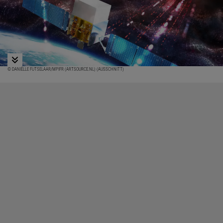
© DANIËLLE FUTSELAAR/MPIFR (ARTSOURCE.NL) (AUSSCHNITT)