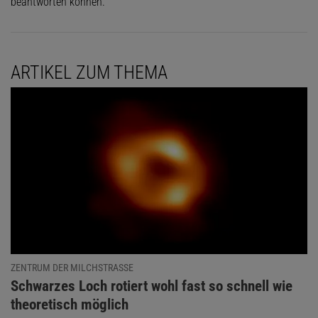
beantworten können.
ARTIKEL ZUM THEMA
ZENTRUM DER MILCHSTRASSE
:
Schwarzes Loch rotiert wohl fast so schnell wie
Das könnte Sie auch interessieren:
theoretisch möglich
Warum ist Grönland gerade so begehrt?