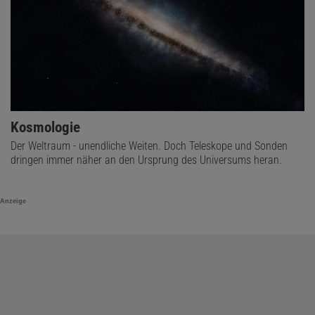
Kosmologie
Der Weltraum - unendliche Weiten. Doch Teleskope und Sonden
dringen immer näher an den Ursprung des Universums heran.
Anzeige
© MIT FRDL. GEN. VON TOMONORI TOTANI, THE UNIVERSITY OF TOKYO; PRESSEBILD ZU TOTANI, T.:
20 GEV HALO-
LIKE EXCESS OF THE GALACTIC DIFFUSE EMISSION AND IMPLICATIONS FOR DARK MATTER ANNIHILATION
.
ARXIV:2507.07209, 2025; BEARBEITUNG: SPEKTRUM DER WISSENSCHAFT (AUSSCHNITT)
Spektrum der Gammastrahlung | Die mit dem Weltraumobservatorium
Fermi beobachtete Gammastrahlung wird als schwarze Datenpunkte mit
Messunsicherheiten dargestellt. Ihre Intensität hängt von der Energie der
Strahlung ab und nimmt ein Maximum bei etwa 20 Milliarden
Elektronenvolt (Gigaelektronenvolt, kurz GeV) an. Das ist der vom