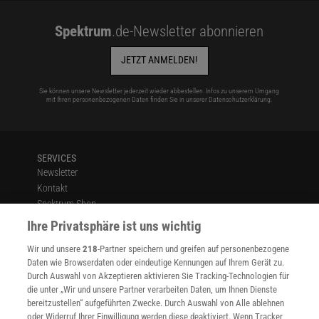
Das könnte Sie auch interessieren:
Spektrum
.de-Newsletter abonnieren
Digitalpaket: Sonnensystem
JETZT ANMELDEN!
Sie können unsere Newsletter jederzeit wieder abbestellen. Infos zu unserem Umgang
mit Ihren personenbezogenen Daten finden Sie in unserer
Datenschutzerklärung
.
Diesen Artikel empfehlen:
SERVICES
Newsletter
Kontakt
Andreas Müller
Spektrum Shop
ist Chefredakteur von »Sterne und Weltraum« und Redaktionsleiter
Im Handel kaufen
Ihre Privatsphäre ist uns wichtig
Astronomie.
Presse
Wir und unsere
218
-Partner speichern und greifen auf personenbezogene
Verträge kündigen
Daten wie Browserdaten oder eindeutige Kennungen auf Ihrem Gerät zu.
INFO
Durch Auswahl von Akzeptieren aktivieren Sie Tracking-Technologien für
Mediadaten
die unter „Wir und unsere Partner verarbeiten Daten, um Ihnen Dienste
bereitzustellen“ aufgeführten Zwecke. Durch Auswahl von Alle ablehnen
Datenschutz
oder Widerruf Ihrer Einwilligung werden diese deaktiviert. Wenn Tracker