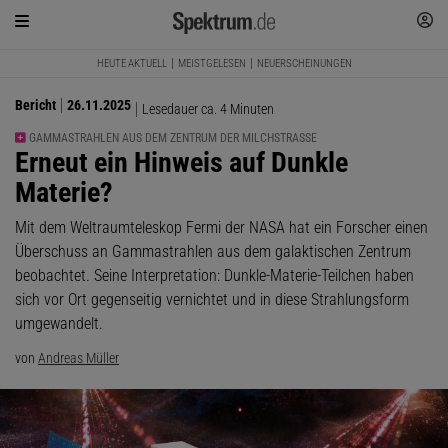
HEUTE AKTUELL
MEISTGELESEN
NEUERSCHEINUNGEN
Bericht
26.11.2025
Lesedauer ca. 4 Minuten
GAMMASTRAHLEN AUS DEM ZENTRUM DER MILCHSTRASSE
:
Erneut ein Hinweis auf Dunkle
Materie?
Mit dem Weltraumteleskop Fermi der NASA hat ein Forscher einen
Überschuss an Gammastrahlen aus dem galaktischen Zentrum
beobachtet. Seine Interpretation: Dunkle-Materie-Teilchen haben
sich vor Ort gegenseitig vernichtet und in diese Strahlungsform
umgewandelt.
von
Andreas Müller