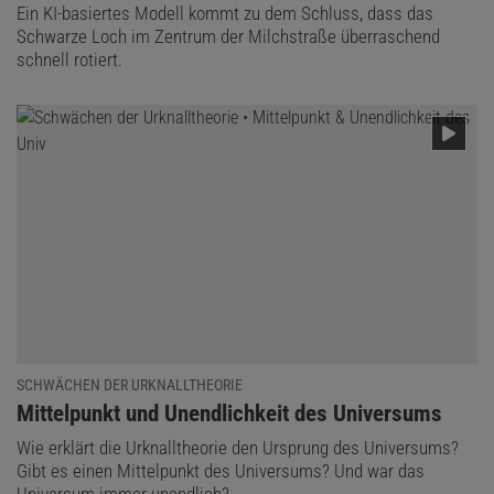
Ein KI-basiertes Modell kommt zu dem Schluss, dass das
Schwarze Loch im Zentrum der Milchstraße überraschend
schnell rotiert.
Auf der Jagd nach Dunkler Materie
Seit vielen Jahrzehnten, nachdem Fritz Zwicky die Dunkle Materie
in den 1930er-Jahren postuliert hatte, jagt man der Dunklen
Materie hinterher. Es gibt zahlreiche Experimente in, auf und
insbesondere unter der Erde, um Dunkle-Materie-Teilchen direkt
nachzuweisen. Ein Indiz: Sie könnten sich dadurch verraten, dass
sich die Teilchen der Dunklen Materie gegenseitig vernichten und
eine eindeutige Strahlungssignatur produzieren. Hier setzt die
Analyse des japanischen Astronomen Tomonori Totani an. Er
SCHWÄCHEN DER URKNALLTHEORIE
nutzte dafür Beobachtungsdaten des Weltraumteleskops Fermi
:
Mittelpunkt und Unendlichkeit des Universums
der NASA, das Gammastrahlen detektieren kann.
Wie erklärt die Urknalltheorie den Ursprung des Universums?
Gibt es einen Mittelpunkt des Universums? Und war das
Gammastrahlen gehören zu den energiereichsten