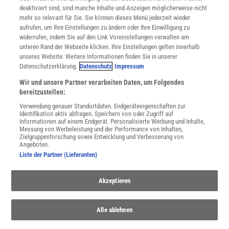
Nutzungsbedingungen
deaktiviert sind, sind manche Inhalte und Anzeigen möglicherweise nicht
Cookie-Einstellungen
mehr so relevant für Sie. Sie können dieses Menü jederzeit wieder
Utiq verwalten
aufrufen, um Ihre Einstellungen zu ändern oder Ihre Einwilligung zu
Nutzungsbasierte Onlinewerbung
widerrufen, indem Sie auf den Link Voreinstellungen verwalten am
Alle Artikel
unteren Rand der Webseite klicken. Ihre Einstellungen gelten innerhalb
unseres Website. Weitere Informationen finden Sie in unserer
Impressum
Datenschutzerklärung.
Datenschutz
Impressum
WEITERE ANGEBOTE
Wir und unsere Partner verarbeiten Daten, um Folgendes
Angebote für Schulen
bereitzustellen:
Angebote für Institutionen
Verwendung genauer Standortdaten. Endgeräteeigenschaften zur
Sprachen lernen mit Gymglish
Identifikation aktiv abfragen. Speichern von oder Zugriff auf
Lexika
Informationen auf einem Endgerät. Personalisierte Werbung und Inhalte,
Messung von Werbeleistung und der Performance von Inhalten,
Für Spektrum schreiben
Zielgruppenforschung sowie Entwicklung und Verbesserung von
Zugänglichkeitserklärung
Angeboten.
Liste der Partner (Lieferanten)
WEBSEITEN
KielSCN
Akzeptieren
Wissenschaft in die Schulen
SciLogs
Alle ablehnen