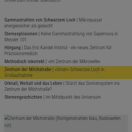
Universum immer unendlich?
elektromagnetischen Wellen. Sie besitzen noch mehr Energie als
Röntgenstrahlen und sind bekannt aus einer speziellen Form von
Radioaktivität, dem Gammazerfall. Totani nutzte Fermi-Daten vom
Gammastrahlen von Schwarzem Loch
| Mikroquasar
Zentrum der Milchstraße. Von dort kommt recht viel
energiereicher als gedacht
Gammastrahlung, die als diffuser Halo um das Galaxienzentrum
Sternexplosionen
| Keine Gammastrahlung von Supernova in
Messier 101
erscheint.
Hörgang
| Das Eric Kandel Institut - ein neues Zentrum für
Präzisionsmedizin
Methodisch inkorrekt
| »Im Zentrum der Mikrowelle«
Zentrum der Milchstraße
| »Unser« Schwarzes Loch in
Großaufnahme
Urknall, Weltall und das Leben
| Stürzt das Sonnensystem ins
Zentrum der Milchstraße?
Sternengeschichten
| Im Mittelpunkt des Universum