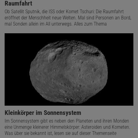
Raumfahrt
Ob Satellit Sputnik, die ISS oder Komet Tschuri: Die Raumfahrt
eröffnet der Menschheit neue Welten. Mal sind Personen an Bord,
mal Sonden allein im All unterwegs. Alles zum Thema
Kleinkörper im Sonnensystem
Im Sonnensystem gibt es neben den Planeten und ihren Monden
eine Unmenge kleinerer Himmelskörper: Asteroiden und Kometen.
Was über sie bekannt ist, lesen sie auf dieser Themenseite