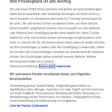
Ihre Privatsphäre ist uns wichtig
Lexika
Für Spektrum schreiben
Wir und unsere
218
-Partner speichern und greifen auf personenbezogene
Daten wie Browserdaten oder eindeutige Kennungen auf Ihrem Gerät zu.
Zugänglichkeitserklärung
Durch Auswahl von Akzeptieren aktivieren Sie Tracking-Technologien für
WEBSEITEN
die unter „Wir und unsere Partner verarbeiten Daten, um Ihnen Dienste
KielSCN
bereitzustellen“ aufgeführten Zwecke. Durch Auswahl von Alle ablehnen
oder Widerruf Ihrer Einwilligung werden diese deaktiviert. Wenn Tracker
Wissenschaft in die Schulen
deaktiviert sind, sind manche Inhalte und Anzeigen möglicherweise nicht
SciLogs
mehr so relevant für Sie. Sie können dieses Menü jederzeit wieder aufrufen,
um Ihre Einstellungen zu ändern oder Ihre Einwilligung zu widerrufen, indem
Sie auf den Link Voreinstellungen verwalten am unteren Rand der Webseite
klicken. Ihre Einstellungen gelten innerhalb unseres Website. Weitere
Uns finden Sie auch hier:
Informationen finden Sie in unserer
Datenschutzerklärung.
Datenschutz
Impressum
Wir und unsere Partner verarbeiten Daten, um Folgendes
bereitzustellen:
Verwendung genauer Standortdaten. Endgeräteeigenschaften zur
Identifikation aktiv abfragen. Speichern von oder Zugriff auf Informationen
auf einem Endgerät. Personalisierte Werbung und Inhalte, Messung von
Werbeleistung und der Performance von Inhalten, Zielgruppenforschung
sowie Entwicklung und Verbesserung von Angeboten.
Liste der Partner (Lieferanten)