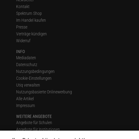
Kontakt
Spektrum Shop
Im Handel kaufen
Presse
Verträge kündigen
Widerruf
INFO
Mediadaten
Datenschutz
Nutzungsbedingungen
Cookie-Einstellungen
Utiq verwalten
Nutzungsbasierte Onlinewerbung
Alle Artikel
Impressum
WEITERE ANGEBOTE
Angebote für Schulen
Angebote für Institutionen
Sprachen lernen mit Gymglish