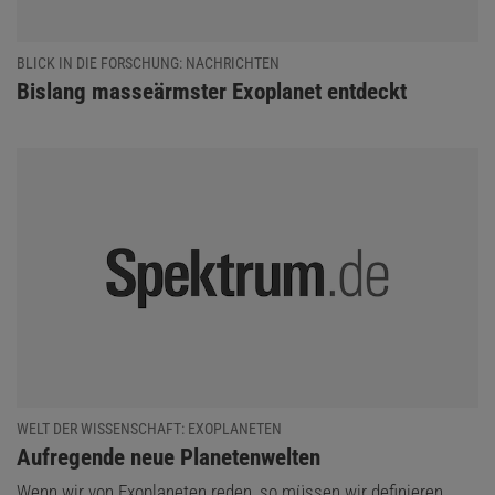
BLICK IN DIE FORSCHUNG: NACHRICHTEN
:
Bislang masseärmster Exoplanet entdeckt
WELT DER WISSENSCHAFT: EXOPLANETEN
:
Aufregende neue Planetenwelten
Wenn wir von Exoplaneten reden, so müssen wir definieren,