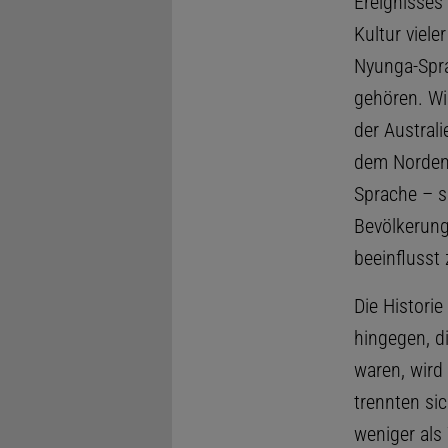
Ereignisses
Kultur viel
Nyunga-Spra
gehören. Wi
der Austral
dem Norden
Sprache – s
Bevölkerung
beeinflusst
Die Histori
hingegen, d
waren, wird 
trennten si
weniger als 