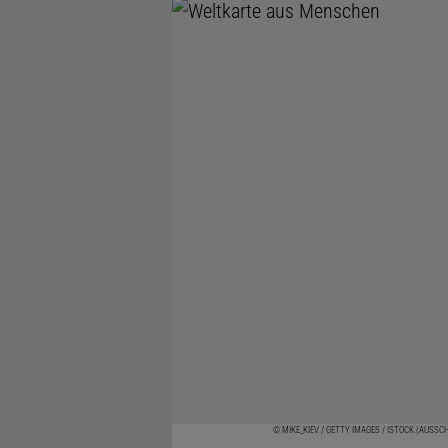
© MIKE_KIEV / GETTY IMAGES / ISTOCK (AUSSC