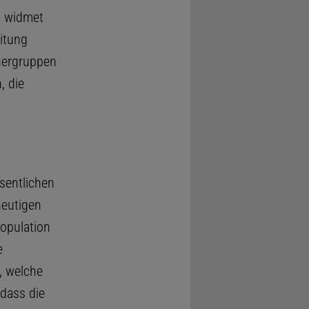
, widmet
itung
hergruppen
, die
sentlichen
heutigen
opulation
e
, welche
dass die