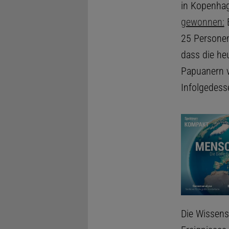
in Kopenha
gewonnen:
E
25 Personen
dass die he
Papuanern v
Infolgedesse
Die Wissens