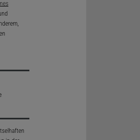
ines
 und
anderem,
den
e
tselhaften