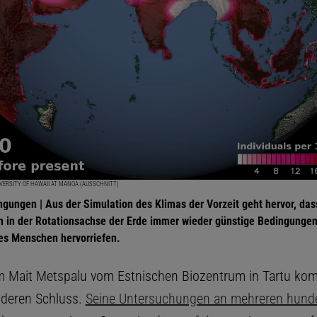
IVERSITY OF HAWAII AT MANOA (AUSSCHNITT)
gungen | Aus der Simulation des Klimas der Vorzeit geht hervor, das
 in der Rotationsachse der Erde immer wieder günstige Bedingungen 
es Menschen hervorriefen.
 Mait Metspalu vom Estnischen Biozentrum in Tartu ko
nderen Schluss.
Seine Untersuchungen an mehreren hund