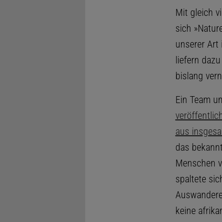
Mit gleich 
sich »Natu
unserer Art
liefern daz
bislang ver
Ein Team um
veröffentli
aus insges
das bekannt
Menschen vo
spaltete sic
Auswanderer
keine afrik