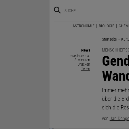
ASTRONOMIE
BIOLOGIE
CHEM
Startseite
Kult
MENSCHHEITS
News
:
Gend
Lesedauer ca.
3 Minuten
Drucken
Teilen
Wand
Immer mehr 
über die Er
sich die Res
von
Jan Döng