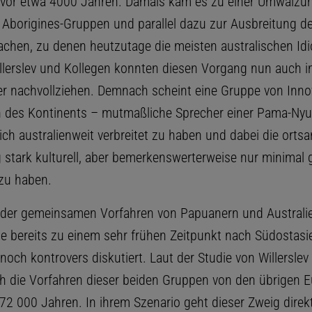
 vor etwa 4000 Jahren. Damals kam es zu einer Umwälzun
er Aborigines-Gruppen und parallel dazu zur Ausbreitung d
chen, zu denen heutzutage die meisten australischen Id
llerslev und Kollegen konnten diesen Vorgang nun auch
ier nachvollziehen. Demnach scheint eine Gruppe von Inn
 des Kontinents – mutmaßliche Sprecher einer Pama-Nyu
ich australienweit verbreitet zu haben und dabei die orts
 stark kulturell, aber bemerkenswerterweise nur minimal 
 zu haben.
e der gemeinsamen Vorfahren von Papuanern und Australi
ie bereits zu einem sehr frühen Zeitpunkt nach Südostasi
noch kontrovers diskutiert. Laut der Studie von Willersle
ch die Vorfahren dieser beiden Gruppen von den übrigen E
72 000 Jahren. In ihrem Szenario geht dieser Zweig direkt