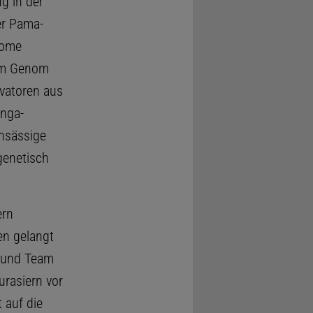
g in der
er Pama-
iome
 im Genom
ovatoren aus
nga-
ansässige
genetisch
ern
en gelangt
v und Team
urasiern vor
 auf die