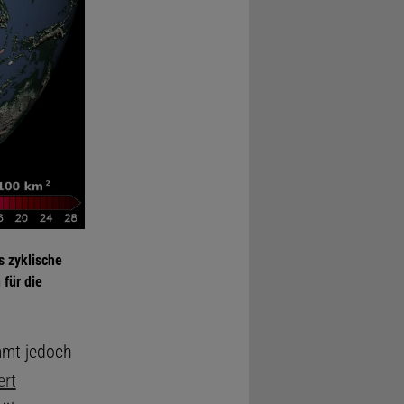
s zyklische
für die
mmt jedoch
ert