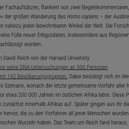
vier Fachaufsätzen, flankiert von zwei Begleitkommentaren
re« der großen Wanderung des
Homo sapiens
– der Ausbre
 in nahezu jeden bewohnbaren Winkel der Welt. Die Forsc
u eine Fülle neuer Erbgutdaten, insbesondere aus Regionen
nachlässigt wurden.
 David Reich von der Harvard University
chte seine DNA-Untersuchungen an 300 Personen
amt 142 Bevölkerungsgruppen.
Dabei bestätigt sich im We
e Szenario, wonach der letzte gemeinsame Vorfahr aller 
r etwa 200 000 Jahren im östlichen Afrika lebte. Diese P
h zunächst innerhalb Afrikas auf. Später gingen aus ihr di
 hervor, die zu den Vorfahren all jener Menschen wurden
anischen Wurzeln haben. Das Team um Reich fand heraus, 