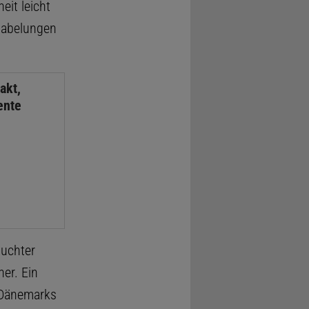
eit leicht
Gabelungen
akt,
ente
suchter
er. Ein
 Dänemarks