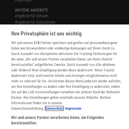
Impressum
WEITERE ANGEBOTE
Angebote für Schulen
Angebote für Institutionen
Sprachen lernen mit Gymglish
Ihre Privatsphäre ist uns wichtig
Lexika
Für Spektrum schreiben
Wir und unsere
218
-Partner speichern und greifen auf personenbezogene
Zugänglichkeitserklärung
Daten wie Browserdaten oder eindeutige Kennungen auf Ihrem Gerät zu.
Durch Auswahl von Akzeptieren aktivieren Sie Tracking-Technologien für
WEBSEITEN
die unter „Wir und unsere Partner verarbeiten Daten, um Ihnen Dienste
KielSCN
bereitzustellen“ aufgeführten Zwecke. Durch Auswahl von Alle ablehnen
Wissenschaft in die Schulen
oder Widerruf Ihrer Einwilligung werden diese deaktiviert. Wenn Tracker
deaktiviert sind, sind manche Inhalte und Anzeigen möglicherweise nicht
SciLogs
mehr so relevant für Sie. Sie können dieses Menü jederzeit wieder aufrufen,
um Ihre Einstellungen zu ändern oder Ihre Einwilligung zu widerrufen, indem
Sie auf den Link Voreinstellungen verwalten am unteren Rand der Webseite
klicken. Ihre Einstellungen gelten innerhalb unseres Website. Weitere
Uns finden Sie auch hier:
Informationen finden Sie in unserer
Datenschutzerklärung.
Datenschutz
Impressum
Wir und unsere Partner verarbeiten Daten, um Folgendes
bereitzustellen: