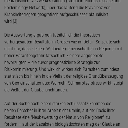
medizinischen Netzwerkes Gideon (Global Infectious Disease and
Epidemiology Network), über das laufend die Prävalenz von
Krankheiterregern geografisch aufgeschlüsselt aktualisiert
wird [3].
Die Auswertung ergab nun tatsächlich die theoretisch
vorhergesagten Resultate im Großen wie im Detail. So zeigte sich
nicht nur, dass kleinere Wildbeutergemeinschaften in Regionen mit
hoher Parasitengefahr tatsächlich kleinere Jagdgebiete
bevorzugten – die zuvor prognostizierte Strategie zur
Risikominimierung. Und wirklich wirken sich Parasiten zumindest
statistisch bis hinein in die Vielfalt der religiöse Grundüberzeugung
von Gemeinschaften aus: Wo mehr Schmarotzerstress wirkt, steigt
die Vielfalt der Glaubensrichtungen.
Auf der Suche nach einem starken Schlusssatz kommen die
beiden Forscher in ihrer Arbeit nicht umhin, auf der Basis ihrer
Resultate eine "Neubewertung der Natur von Religionen" zu
fordern – auf der basalsten biologistischsten mag der Glaube an