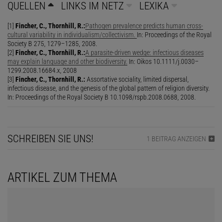
QUELLEN
LINKS IM NETZ
LEXIKA
[1]
Fincher, C., Thornhill, R.:
Pathogen prevalence predicts human cross-
cultural variability in individualism/collectivism.
In: Proceedings of the Royal
Society B 275, 1279–1285, 2008.
[2]
Fincher, C., Thornhill, R.:
A parasite-driven wedge: infectious diseases
may explain language and other biodiversity.
In: Oikos 10.1111/j.0030–
1299.2008.16684.x, 2008
[3]
Fincher, C., Thornhill, R.:
Assortative sociality, limited dispersal,
infectious disease, and the genesis of the global pattern of religion diversity.
In: Proceedings of the Royal Society B 10.1098/rspb.2008.0688, 2008.
SCHREIBEN SIE UNS!
1 BEITRAG ANZEIGEN
ARTIKEL ZUM THEMA