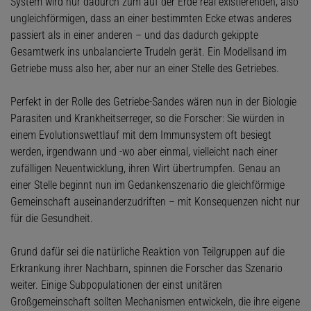
System wird nur dadurch zum auf der Erde real existierenden, also
ungleichförmigen, dass an einer bestimmten Ecke etwas anderes
passiert als in einer anderen – und das dadurch gekippte
Gesamtwerk ins unbalancierte Trudeln gerät. Ein Modellsand im
Getriebe muss also her, aber nur an einer Stelle des Getriebes.
Perfekt in der Rolle des Getriebe-Sandes wären nun in der Biologie
Parasiten und Krankheitserreger, so die Forscher: Sie würden in
einem Evolutionswettlauf mit dem Immunsystem oft besiegt
werden, irgendwann und -wo aber einmal, vielleicht nach einer
zufälligen Neuentwicklung, ihren Wirt übertrumpfen. Genau an
einer Stelle beginnt nun im Gedankenszenario die gleichförmige
Gemeinschaft auseinanderzudriften – mit Konsequenzen nicht nur
für die Gesundheit.
Grund dafür sei die natürliche Reaktion von Teilgruppen auf die
Erkrankung ihrer Nachbarn, spinnen die Forscher das Szenario
weiter. Einige Subpopulationen der einst unitären
Großgemeinschaft sollten Mechanismen entwickeln, die ihre eigene