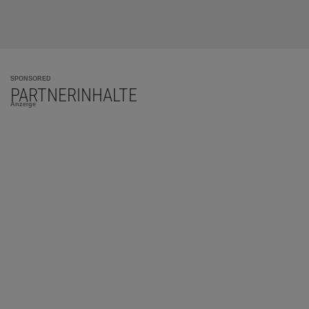
SPONSORED
PARTNERINHALTE
Anzeige