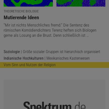
THEORETISCHE BIOLOGIE
:
Mutierende Ideen
"Mir ist nichts Menschliches fremd." Die Sentenz des
römischen Komödiendichters Terenz heften sich Biologen
gerne als Losung an die Brust. Denn schließlich ist …
Soziologie
| Größe sozialer Gruppen ist hierarchisch organisiert
Indianische Hochkulturen
| Mexikanisches Kastenwesen
Vom Sinn und Nutzen der Religion