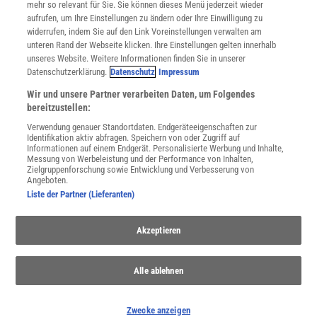
mehr so relevant für Sie. Sie können dieses Menü jederzeit wieder
Utiq verwalten
aufrufen, um Ihre Einstellungen zu ändern oder Ihre Einwilligung zu
Nutzungsbasierte Onlinewerbung
widerrufen, indem Sie auf den Link Voreinstellungen verwalten am
Alle Artikel
unteren Rand der Webseite klicken. Ihre Einstellungen gelten innerhalb
unseres Website. Weitere Informationen finden Sie in unserer
Impressum
Datenschutzerklärung.
Datenschutz
Impressum
WEITERE ANGEBOTE
Wir und unsere Partner verarbeiten Daten, um Folgendes
Angebote für Schulen
bereitzustellen:
Angebote für Institutionen
Verwendung genauer Standortdaten. Endgeräteeigenschaften zur
Sprachen lernen mit Gymglish
Identifikation aktiv abfragen. Speichern von oder Zugriff auf
Lexika
Informationen auf einem Endgerät. Personalisierte Werbung und Inhalte,
Messung von Werbeleistung und der Performance von Inhalten,
Für Spektrum schreiben
Zielgruppenforschung sowie Entwicklung und Verbesserung von
Zugänglichkeitserklärung
Angeboten.
Liste der Partner (Lieferanten)
WEBSEITEN
KielSCN
Akzeptieren
Wissenschaft in die Schulen
SciLogs
Alle ablehnen
Uns finden Sie auch hier:
Zwecke anzeigen