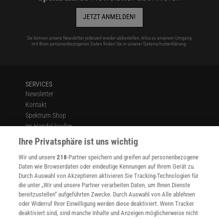
JETZT ANMELDEN!
Sie können unsere Newsletter jederzeit wieder abbestellen. Infos zu unserem Umgang
mit Ihren personenbezogenen Daten finden Sie in unserer
Datenschutzerklärung
.
SERVICES
Newsletter
Kontakt
Spektrum Shop
Im Handel kaufen
Presse
Ihre Privatsphäre ist uns wichtig
Verträge kündigen
Wir und unsere
218
-Partner speichern und greifen auf personenbezogene
Widerruf
Daten wie Browserdaten oder eindeutige Kennungen auf Ihrem Gerät zu.
INFO
Durch Auswahl von Akzeptieren aktivieren Sie Tracking-Technologien für
Mediadaten
die unter „Wir und unsere Partner verarbeiten Daten, um Ihnen Dienste
bereitzustellen“ aufgeführten Zwecke. Durch Auswahl von Alle ablehnen
Datenschutz
oder Widerruf Ihrer Einwilligung werden diese deaktiviert. Wenn Tracker
Nutzungsbedingungen
deaktiviert sind, sind manche Inhalte und Anzeigen möglicherweise nicht
Cookie-Einstellungen