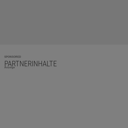
SPONSORED
PARTNERINHALTE
Anzeige