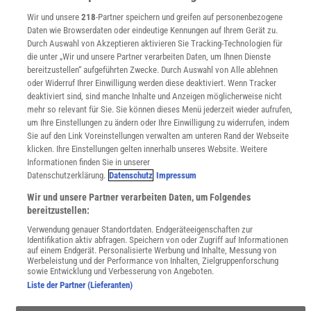
Sprachen lernen mit Gymglish
Wir und unsere
218
-Partner speichern und greifen auf personenbezogene
Lexika
Daten wie Browserdaten oder eindeutige Kennungen auf Ihrem Gerät zu.
Für Spektrum schreiben
Durch Auswahl von Akzeptieren aktivieren Sie Tracking-Technologien für
Zugänglichkeitserklärung
die unter „Wir und unsere Partner verarbeiten Daten, um Ihnen Dienste
bereitzustellen“ aufgeführten Zwecke. Durch Auswahl von Alle ablehnen
WEBSEITEN
oder Widerruf Ihrer Einwilligung werden diese deaktiviert. Wenn Tracker
KielSCN
deaktiviert sind, sind manche Inhalte und Anzeigen möglicherweise nicht
Wissenschaft in die Schulen
mehr so relevant für Sie. Sie können dieses Menü jederzeit wieder aufrufen,
SciLogs
um Ihre Einstellungen zu ändern oder Ihre Einwilligung zu widerrufen, indem
Sie auf den Link Voreinstellungen verwalten am unteren Rand der Webseite
klicken. Ihre Einstellungen gelten innerhalb unseres Website. Weitere
Informationen finden Sie in unserer
Uns finden Sie auch hier:
Datenschutzerklärung.
Datenschutz
Impressum
Wir und unsere Partner verarbeiten Daten, um Folgendes
bereitzustellen:
Verwendung genauer Standortdaten. Endgeräteeigenschaften zur
Identifikation aktiv abfragen. Speichern von oder Zugriff auf Informationen
auf einem Endgerät. Personalisierte Werbung und Inhalte, Messung von
Werbeleistung und der Performance von Inhalten, Zielgruppenforschung
sowie Entwicklung und Verbesserung von Angeboten.
Liste der Partner (Lieferanten)