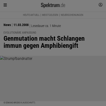
HEUTE AKTUELL
MEISTGELESEN
NEUERSCHEINUNGEN
News
11.03.2008
Lesedauer ca. 1 Minute
EVOLUTIONÄRE ANPASSUNG
:
Genmutation macht Schlangen
immun gegen Amphibiengift
© EDMUND BRODIE III (AUSSCHNITT)