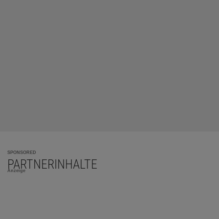
SPONSORED
PARTNERINHALTE
Anzeige