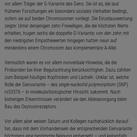
vor allem Träger der G-Variante des Gens. Sie ist es, die laut
früheren Forschungen ein besonders soziales Verhalten bedingt,
sofern sie auf beiden Chromosomen vorliegt. Die Einzelauswertung
zeigte: Unter denjenigen zehn Freiwilligen, die die höchsten Werte
erhielten, trugen sechs die doppelte G-Variante; von den zehn mit
den niedrigsten Empathiewerten hingegen hatten neun auf
mindestens einem Chromosom das komplementäre A-Allel.
Vermutlich waren es vor allem nonverbale Hinweise, die die
Probanden bei ihrer Begutachtung berücksichtigten. Dazu zählten
zum Beispiel häufiges Kopfnicken und Lächeln. Unklar ist, welche
Rolle der Genvariante – des
single-nucleotid polymorphism
(SNP)
rs53576 – in molekularbiologischer Hinsicht zukommt. Nach
bisherigen Erkenntnissen verändert sie den Ablesevorgang beim
Bau des Oxytocinrezeptors.
Vor allem aber weisen Saturn und Kollegen nachdrücklich darauf
hin, dass mit dem Vorhandensein der entsprechenden Genvariante
höchstens eine bestimmte Neigung einhergeht – und keinesfalls