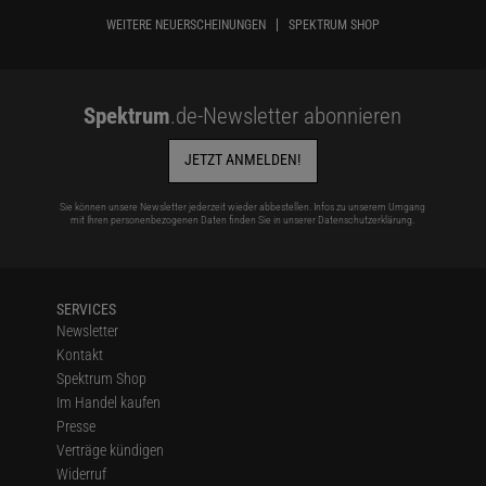
WEITERE NEUERSCHEINUNGEN
SPEKTRUM SHOP
Spektrum
.de-Newsletter abonnieren
JETZT ANMELDEN!
Sie können unsere Newsletter jederzeit wieder abbestellen. Infos zu unserem Umgang
mit Ihren personenbezogenen Daten finden Sie in unserer
Datenschutzerklärung
.
SERVICES
Newsletter
Kontakt
Spektrum Shop
Im Handel kaufen
Presse
Verträge kündigen
Widerruf