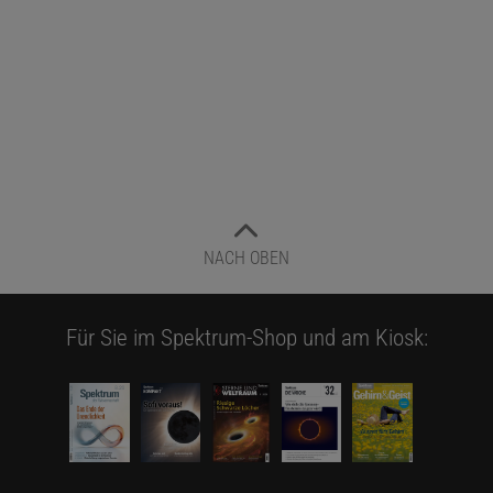
NACH OBEN
Für Sie im Spektrum-Shop und am Kiosk: