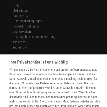
INFO
Mediadaten
Datenschutz
Nutzungsbedingungen
Cookie-Einstellungen
Utiq verwalten
Nutzungsbasierte Onlinewerbung
Alle Artikel
Impressum
WEITERE ANGEBOTE
Angebote für Schulen
Ihre Privatsphäre ist uns wichtig
Angebote für Institutionen
Wir und unsere
218
-Partner speichern und greifen auf personenbezogene
Sprachen lernen mit Gymglish
Daten wie Browserdaten oder eindeutige Kennungen auf Ihrem Gerät zu.
Lexika
Durch Auswahl von Akzeptieren aktivieren Sie Tracking-Technologien für
Für Spektrum schreiben
die unter „Wir und unsere Partner verarbeiten Daten, um Ihnen Dienste
Zugänglichkeitserklärung
bereitzustellen“ aufgeführten Zwecke. Durch Auswahl von Alle ablehnen
oder Widerruf Ihrer Einwilligung werden diese deaktiviert. Wenn Tracker
WEBSEITEN
deaktiviert sind, sind manche Inhalte und Anzeigen möglicherweise nicht
KielSCN
mehr so relevant für Sie. Sie können dieses Menü jederzeit wieder aufrufen,
Wissenschaft in die Schulen
um Ihre Einstellungen zu ändern oder Ihre Einwilligung zu widerrufen, indem