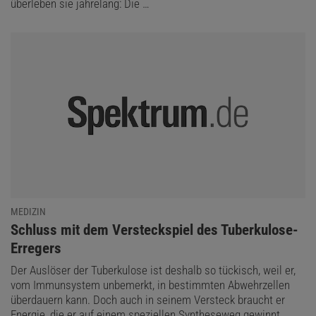
überleben sie jahrelang: Die …
MEDIZIN
:
Schluss mit dem Versteckspiel des Tuberkulose-
Erregers
Der Auslöser der Tuberkulose ist deshalb so tückisch, weil er,
vom Immunsystem unbemerkt, in bestimmten Abwehrzellen
überdauern kann. Doch auch in seinem Versteck braucht er
Energie, die er auf einem speziellen Syntheseweg gewinnt.