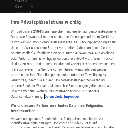
Kontakt
Spektrum Shop
Im Handel kaufen
Presse
Ihre Privatsphäre ist uns wichtig
Verträge kündigen
Wir und unsere
218
-Partner speichern und greifen auf personenbezogene
Widerruf
Daten wie Browserdaten oder eindeutige Kennungen auf Ihrem Gerät zu.
INFO
Durch Auswahl von Akzeptieren aktivieren Sie Tracking-Technologien für
Mediadaten
die unter „Wir und unsere Partner verarbeiten Daten, um Ihnen Dienste
bereitzustellen“ aufgeführten Zwecke. Durch Auswahl von Alle ablehnen
Datenschutz
oder Widerruf Ihrer Einwilligung werden diese deaktiviert. Wenn Tracker
Nutzungsbedingungen
deaktiviert sind, sind manche Inhalte und Anzeigen möglicherweise nicht
Cookie-Einstellungen
mehr so relevant für Sie. Sie können dieses Menü jederzeit wieder
Utiq verwalten
aufrufen, um Ihre Einstellungen zu ändern oder Ihre Einwilligung zu
Nutzungsbasierte Onlinewerbung
widerrufen, indem Sie auf den Link Voreinstellungen verwalten am
Alle Artikel
unteren Rand der Webseite klicken. Ihre Einstellungen gelten innerhalb
unseres Website. Weitere Informationen finden Sie in unserer
Impressum
Datenschutzerklärung.
Datenschutz
Impressum
WEITERE ANGEBOTE
Wir und unsere Partner verarbeiten Daten, um Folgendes
Angebote für Schulen
bereitzustellen:
Angebote für Institutionen
Verwendung genauer Standortdaten. Endgeräteeigenschaften zur
Sprachen lernen mit Gymglish
Identifikation aktiv abfragen. Speichern von oder Zugriff auf
Lexika
Informationen auf einem Endgerät. Personalisierte Werbung und Inhalte,