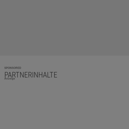
SPONSORED
PARTNERINHALTE
Anzeige