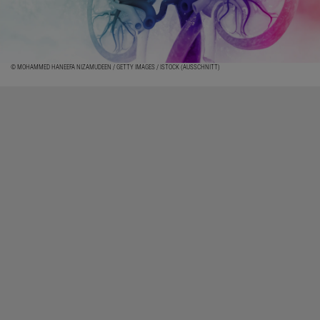
© MOHAMMED HANEEFA NIZAMUDEEN / GETTY IMAGES / ISTOCK (AUSSCHNITT)