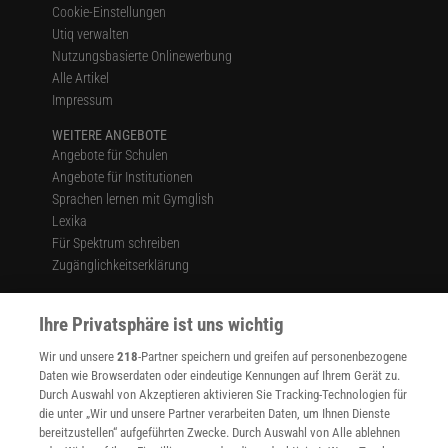
Cookie-Einstellungen
Utiq verwalten
Nutzungsbasierte Onlinewerbung
Alle Artikel
Impressum
WEITERE ANGEBOTE
Angebote für Schulen
Angebote für Institutionen
Sprachen lernen mit Gymglish
Lexika
Für Spektrum schreiben
Zugänglichkeitserklärung
WEBSEITEN
KielSCN
Ihre Privatsphäre ist uns wichtig
Wissenschaft in die Schulen
Wir und unsere
218
-Partner speichern und greifen auf personenbezogene
SciLogs
Daten wie Browserdaten oder eindeutige Kennungen auf Ihrem Gerät zu.
Durch Auswahl von Akzeptieren aktivieren Sie Tracking-Technologien für
die unter „Wir und unsere Partner verarbeiten Daten, um Ihnen Dienste
bereitzustellen“ aufgeführten Zwecke. Durch Auswahl von Alle ablehnen
Uns finden Sie auch hier: