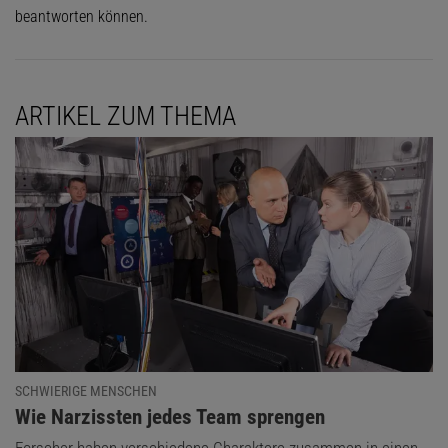
beantworten können.
ARTIKEL ZUM THEMA
SCHWIERIGE MENSCHEN
:
Wie Narzissten jedes Team sprengen
Forscher haben verschiedene Charaktere zusammen in einen