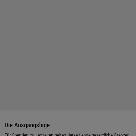
Die Ausgangslage
Für Spenden zu Lebzeiten gelten derzeit enge gesetzliche Grenzen.