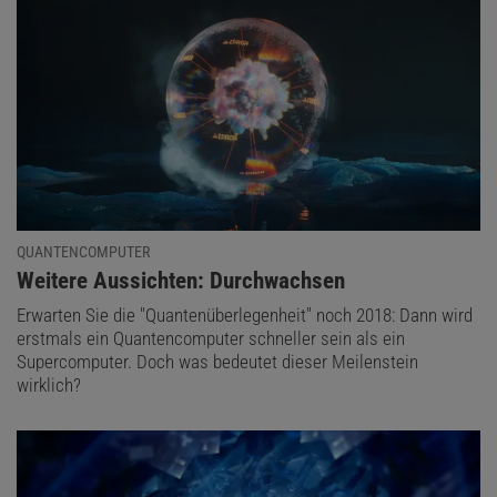
QUANTENCOMPUTER
:
Weitere Aussichten: Durchwachsen
Erwarten Sie die "Quantenüberlegenheit" noch 2018: Dann wird
erstmals ein Quantencomputer schneller sein als ein
Supercomputer. Doch was bedeutet dieser Meilenstein
wirklich?