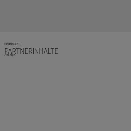
SPONSORED
PARTNERINHALTE
Anzeige