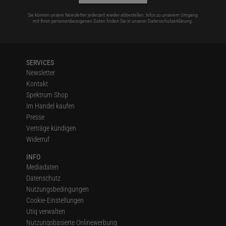
Sie können unsere Newsletter jederzeit wieder abbestellen. Infos zu unserem Umgang
mit Ihren personenbezogenen Daten finden Sie in unserer
Datenschutzerklärung
.
SERVICES
Newsletter
Kontakt
Spektrum Shop
Im Handel kaufen
Presse
Verträge kündigen
Widerruf
INFO
Mediadaten
Datenschutz
Nutzungsbedingungen
Cookie-Einstellungen
Utiq verwalten
Nutzungsbasierte Onlinewerbung