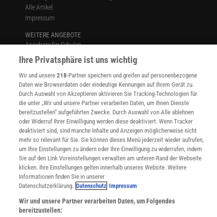
Alle Artikel
Impressum
WEITERE ANGEBOTE
Angebote für Schulen
Angebote für Institutionen
Ihre Privatsphäre ist uns wichtig
Sprachen lernen mit Gymglish
Wir und unsere
218
-Partner speichern und greifen auf personenbezogene
Lexika
Daten wie Browserdaten oder eindeutige Kennungen auf Ihrem Gerät zu.
Für Spektrum schreiben
Durch Auswahl von Akzeptieren aktivieren Sie Tracking-Technologien für
Zugänglichkeitserklärung
die unter „Wir und unsere Partner verarbeiten Daten, um Ihnen Dienste
bereitzustellen“ aufgeführten Zwecke. Durch Auswahl von Alle ablehnen
WEBSEITEN
oder Widerruf Ihrer Einwilligung werden diese deaktiviert. Wenn Tracker
KielSCN
deaktiviert sind, sind manche Inhalte und Anzeigen möglicherweise nicht
Wissenschaft in die Schulen
mehr so relevant für Sie. Sie können dieses Menü jederzeit wieder aufrufen,
SciLogs
um Ihre Einstellungen zu ändern oder Ihre Einwilligung zu widerrufen, indem
Sie auf den Link Voreinstellungen verwalten am unteren Rand der Webseite
klicken. Ihre Einstellungen gelten innerhalb unseres Website. Weitere
Informationen finden Sie in unserer
Uns finden Sie auch hier:
Datenschutzerklärung.
Datenschutz
Impressum
Wir und unsere Partner verarbeiten Daten, um Folgendes
bereitzustellen: