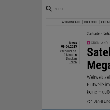
ASTRONOMIE
BIOLOGIE
CHEM
Startseite
Erde
News
GRÖNLAND
09.06.2025
:
Sate
Lesedauer ca.
2 Minuten
Drucken
Meg
Teilen
Weltweit ze
Flutwelle i
keine – auße
von
Daniel Lin