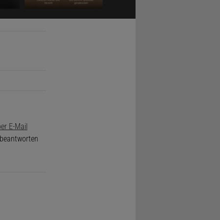
en Tsunami
f einer dem
es die Flut
 200 Meter
in zehn
öhe von
 Woche,
er E-Mail
e beantworten