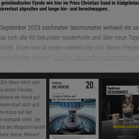
grönländischer Fjorde wie hier im Prins Christian Sund in Südgrönl
gieverlust abprallen und lange hin- und herschwappen.
September 2023 zeichneten Seismometer weltweit ein s
 das sich alle 90 Sekunden wiederholte und über neun Tag
hließ. Einen Monat später wiederholte sich dieses Ereigni
 rätselhafter machte.
Erst ein Jahr später präsentierte ei
ppe vom Deutschen Geoforschungszentrum (GFZ) in Pot
reignis wohl von einem Megatsunami im grönländischen D
löst worden war: Die entstandene Welle schwappte über 
 her, bis sie schließlich abebbte. In der entlegenen Regio
 Katastrophe beobachtet,
doch Thomas Monahan von der 
nd sein Team fanden heraus
, dass Satelliten die beiden D
n – der erste optische Beleg dafür.