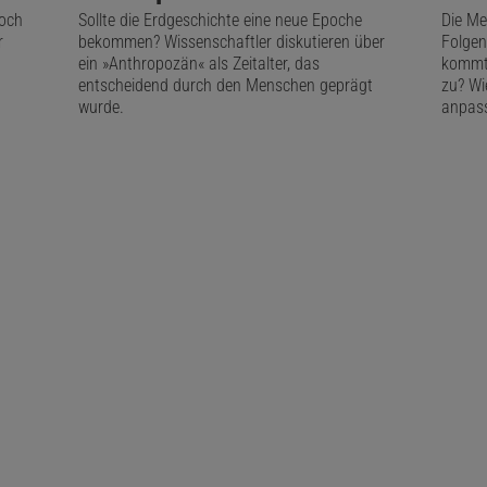
h beide Male im Fjord gefangen, was die regelmäßigen Sig
noch
Sollte die Erdgeschichte eine neue Epoche
Die Me
r
bekommen? Wissenschaftler diskutieren über
Folgen
 durch die die Welt schließlich vom Ereignis erfuhr.
ein »Anthropozän« als Zeitalter, das
kommt 
entscheidend durch den Menschen geprägt
zu? Wi
wurde.
anpas
Das könnte Sie auch interessieren:
Spektrum Kompakt
Geoengineering –
Klimainterventionen zwischen Wunsch
Wirklichkeit
kel empfehlen:
Daniel Lingenhöhl
ist Chefredakteur bei Spektrum der Wissenschaft.