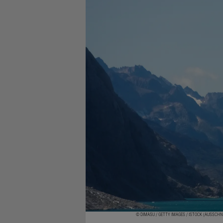
© DIMASU / GETTY IMAGES / ISTOCK (AUSSCHN