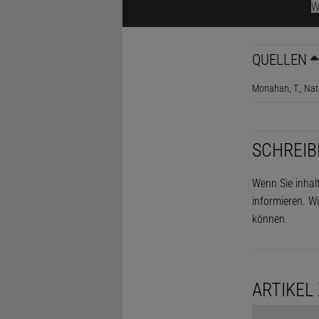
Ein dänisch
in den Fjord
Fjord vorgel
QUELLEN
nicht mehr 
Monahan, T., N
Höhe der an
Kilometer E
60 Metern.
SCHREIB
Wenn Sie inhal
informieren. Wi
können.
ARTIKEL