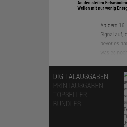
An den steilen Felswänden 
Wellen mit nur wenig Ener
Ab dem 16. 
Signal auf,
bevor es nac
was es noch
Arbeitsgru
das erste E
DIGITALAUSGABEN
Fjord ausge
PRINTAUSGABEN
lang hin und
TOPSELLER
niemand die
BUNDLES
of Oxford u
erfasst habe