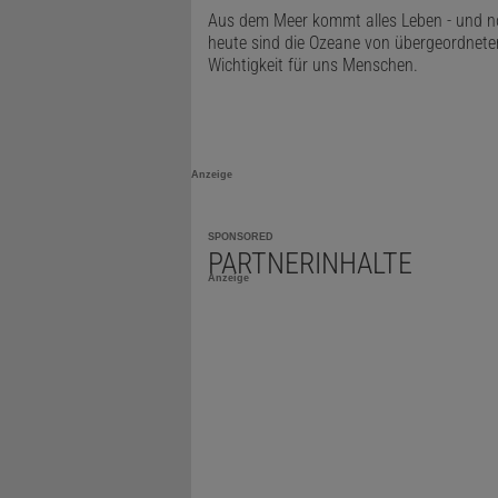
blieb jedoc
Aus dem Meer kommt alles Leben - und 
heute sind die Ozeane von übergeordnete
verursachte,
Wichtigkeit für uns Menschen.
Anzeige
SPONSORED
PARTNERINHALTE
Anzeige
Diesen Arti