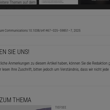
es Kriegsschiff war zwar bereits drei Tage nach dem erst
 eingefahren, nachdem die Welle eine alte Militärbasis au
agerten Insel zerstört hatte. Doch zu diesem Zeitpunkt wi
die beeindruckende Höhe wie zu ihrem Beginn auf: Bis in
ature Communications 10.1038/s41467–025–59851–7, 2025
grenzenden Fjord-Wände waren Spuren zu sehen; selbst 
ntfernung zum Ausgangspunkt erreichte sie noch eine H
EN SIE UNS!
Dieser Artikel ist enthalten in
Spektrum – Die
tliche Anmerkungen zu diesem Artikel haben, können Sie die Redaktion
p
Teleplasma à la Einstein
r lesen Ihre Zuschrift, bitten jedoch um Verständnis, dass wir nicht jed
Jetzt informieren!
Ausgabe als PDF-Download (EUR 2,49)
Die Woche-Archiv
 ZUM THEMA
TIEFSEE