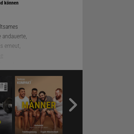
and können
eltsames
e andauerte,
s erneut,
ne
sdam
, dass
ickson-
eine Woche
n hatte
University
auerwellen