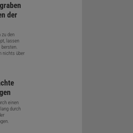
 graben
edaten
en der
ie griffen
aphy)
 zu den
en kann:
pt, lassen
 bersten.
fläche und
 nichts über
rferometers
uppe hoch
n
chte
ngen
e im Fjord
urch einen
lang durch
 verlagern:
der
ngen.
. Diese
ten,