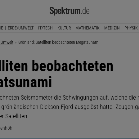
IE
ERDE/UMWELT
IT/TECH
KULTUR
MATHEMATIK
MEDIZIN
PHYSIK
/Umwelt
Aktuelle Seite:
Grönland: Satelliten beobachteten Megatsunami
lliten beobachteten
atsunami
ichneten Seismometer die Schwingungen auf, welche die 
m grönländischen Dickson-Fjord ausgelöst hatte. Zeugen g
r Satelliten.
genhöhl