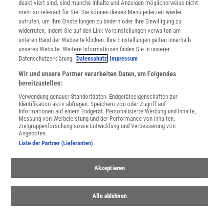
deaktiviert sind, sind manche Inhalte und Anzeigen möglicherweise nicht
Cookie-Einstellungen
mehr so relevant für Sie. Sie können dieses Menü jederzeit wieder
Utiq verwalten
aufrufen, um Ihre Einstellungen zu ändern oder Ihre Einwilligung zu
Nutzungsbasierte Onlinewerbung
widerrufen, indem Sie auf den Link Voreinstellungen verwalten am
Alle Artikel
unteren Rand der Webseite klicken. Ihre Einstellungen gelten innerhalb
unseres Website. Weitere Informationen finden Sie in unserer
Impressum
Datenschutzerklärung.
Datenschutz
Impressum
WEITERE ANGEBOTE
Wir und unsere Partner verarbeiten Daten, um Folgendes
Angebote für Schulen
bereitzustellen:
Angebote für Institutionen
Verwendung genauer Standortdaten. Endgeräteeigenschaften zur
Sprachen lernen mit Gymglish
Identifikation aktiv abfragen. Speichern von oder Zugriff auf
Lexika
Informationen auf einem Endgerät. Personalisierte Werbung und Inhalte,
Messung von Werbeleistung und der Performance von Inhalten,
Für Spektrum schreiben
Zielgruppenforschung sowie Entwicklung und Verbesserung von
Zugänglichkeitserklärung
Angeboten.
Liste der Partner (Lieferanten)
WEBSEITEN
KielSCN
Akzeptieren
Wissenschaft in die Schulen
SciLogs
Alle ablehnen
Uns finden Sie auch hier: