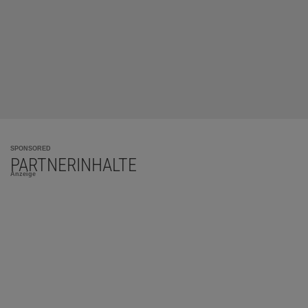
SPONSORED
PARTNERINHALTE
Anzeige