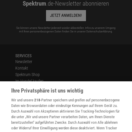
Spektrum
.de-Newsletter abonnieren
JETZT ANMELDEN!
Sie können unsere Newsletter jederzeit wieder abbestellen. Infos zu unserem Umgang
mit Ihren personenbezogenen Daten finden Sie in unserer
Datenschutzerklärung
.
SERVICES
Newsletter
Kontakt
Spektrum Shop
Im Handel kaufen
Presse
Ihre Privatsphäre ist uns wichtig
Verträge kündigen
Wir und unsere
218
-Partner speichern und greifen auf personenbezogene
Widerruf
Daten wie Browserdaten oder eindeutige Kennungen auf Ihrem Gerät zu.
INFO
Durch Auswahl von Akzeptieren aktivieren Sie Tracking-Technologien für
Mediadaten
die unter „Wir und unsere Partner verarbeiten Daten, um Ihnen Dienste
bereitzustellen“ aufgeführten Zwecke. Durch Auswahl von Alle ablehnen
Datenschutz
oder Widerruf Ihrer Einwilligung werden diese deaktiviert. Wenn Tracker
Nutzungsbedingungen