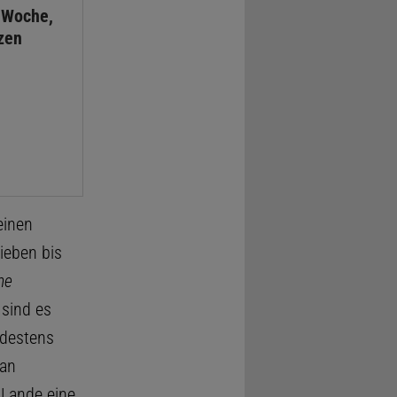
 Woche,
zen
einen
ieben bis
ne
 sind es
ndestens
 an
 Lande eine