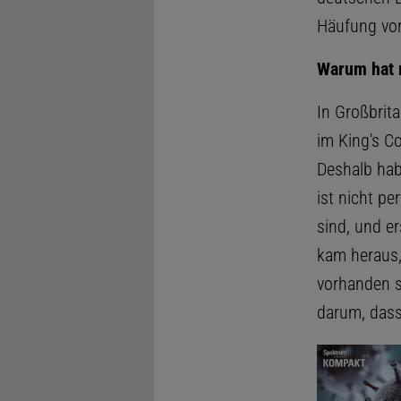
Häufung vor
Warum hat 
In Großbrita
im King's Co
Deshalb habe
ist nicht pe
sind, und e
kam heraus,
vorhanden si
darum, dass