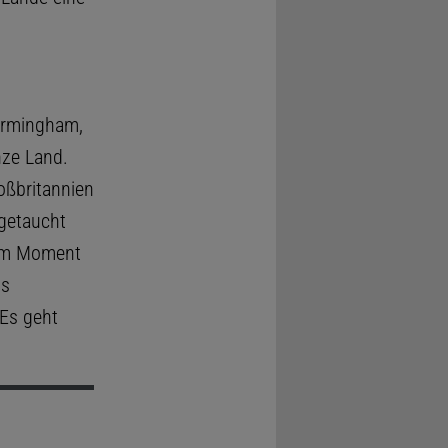
Birmingham,
nze Land.
oßbritannien
fgetaucht
sem Moment
is
 Es geht