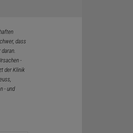
lhaften
schwer, dass
 daran.
Ursachen -
 der Klinik
euss,
n - und