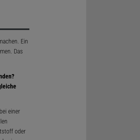
 machen. Ein
mmen. Das
inden?
gleiche
ei einer
llen
tstoff oder