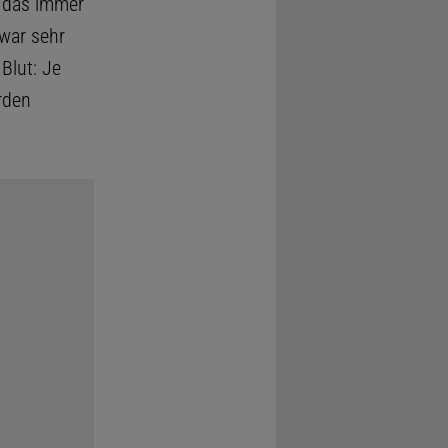
t das immer
zwar sehr
Blut: Je
rden