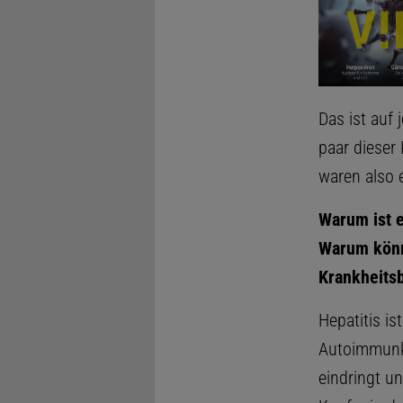
Das ist auf
paar dieser
waren also 
Warum ist e
Warum könne
Krankheitsb
Hepatitis i
Autoimmunkra
eindringt u