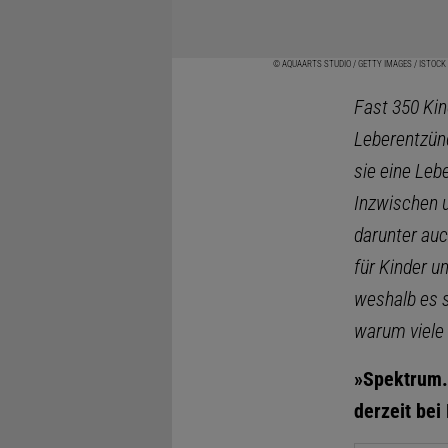
© AQUAARTS STUDIO / GETTY IMAGES / ISTOCK
Fast 350 Kin
Leberentzünd
sie eine Leb
Inzwischen 
darunter auc
für Kinder u
weshalb es s
warum viele 
»Spektrum.d
derzeit bei