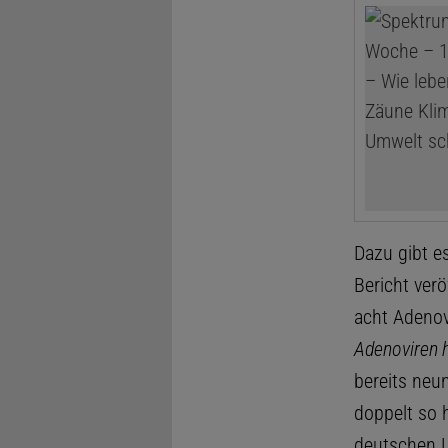
Dazu gibt e
Bericht verö
acht Adenov
Adenoviren 
bereits neun
doppelt so 
deutschen L