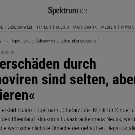
IE
ERDE/UMWELT
IT/TECH
KULTUR
MATHEMATIK
MEDIZIN
PHYSIK
zin
Aktuelle Seite:
"Hepatitis durch Adenoviren ist selten, aber es passiert"
 KINDERN
erschäden durch
oviren sind selten, abe
ieren«
 erklärt Guido Engelmann, Chefarzt der Klinik für Kinder 
 des Rheinland Klinikums Lukaskrankenhaus Neuss, war
die wahrscheinlichste Ursache der gehäuften Hepatitisfäll