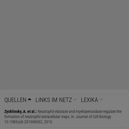
QUELLEN
LINKS IM NETZ
LEXIKA
Zychlinsky, A. et al.:
Neutrophil elastase and myeloperoxidase regulate the
formation of neutrophil extracellular traps. In: Journal of Cell Biology
10.1083/jcb.201006052, 2010.