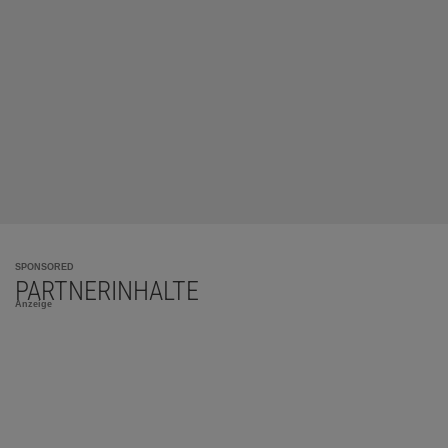
SPONSORED
PARTNERINHALTE
Anzeige