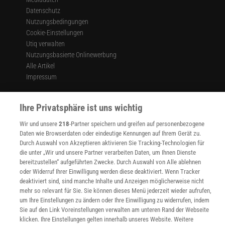
Datenschutz
Nutzungsbedingungen
Cookie-Einstellungen
Utiq verwalten
Nutzungsbasierte Onlinewerbung
Alle Artikel
Impressum
WEITERE ANGEBOTE
Angebote für Schulen
Ihre Privatsphäre ist uns wichtig
Angebote für Institutionen
Wir und unsere
218
-Partner speichern und greifen auf personenbezogene
Sprachen lernen mit Gymglish
Daten wie Browserdaten oder eindeutige Kennungen auf Ihrem Gerät zu.
Lexika
Durch Auswahl von Akzeptieren aktivieren Sie Tracking-Technologien für
Für Spektrum schreiben
die unter „Wir und unsere Partner verarbeiten Daten, um Ihnen Dienste
Zugänglichkeitserklärung
bereitzustellen“ aufgeführten Zwecke. Durch Auswahl von Alle ablehnen
oder Widerruf Ihrer Einwilligung werden diese deaktiviert. Wenn Tracker
WEBSEITEN
deaktiviert sind, sind manche Inhalte und Anzeigen möglicherweise nicht
KielSCN
mehr so relevant für Sie. Sie können dieses Menü jederzeit wieder aufrufen,
Wissenschaft in die Schulen
um Ihre Einstellungen zu ändern oder Ihre Einwilligung zu widerrufen, indem
SciLogs
Sie auf den Link Voreinstellungen verwalten am unteren Rand der Webseite
klicken. Ihre Einstellungen gelten innerhalb unseres Website. Weitere