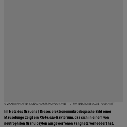
© VOLKER BRINKMANN & ABDUL HAKKIM, MAX-PLANCK-INSTITUT FÜR INFEKTIONSBIOLOGIE (AUSSCHNITT)
Im Netz des Grauens | Dieses elektronenmikroskopische Bild einer
Mäuselunge zeigt ein
Klebsiella
-Bakterium, das sich in einem von
neutrophilen Granulozyten ausgeworfenen Fangnetz verheddert hat.