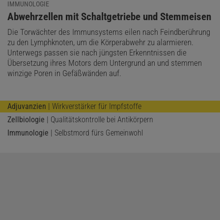
IMMUNOLOGIE
:
Abwehrzellen mit Schaltgetriebe und Stemmeisen
Die Torwächter des Immunsystems eilen nach Feindberührung
zu den Lymphknoten, um die Körperabwehr zu alarmieren.
Unterwegs passen sie nach jüngsten Erkenntnissen die
Übersetzung ihres Motors dem Untergrund an und stemmen
winzige Poren in Gefäßwänden auf.
Adjuvanzien
| Wirkverstärker für Impfstoffe
Zellbiologie
| Qualitätskontrolle bei Antikörpern
Immunologie
| Selbstmord fürs Gemeinwohl