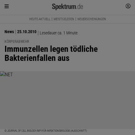
HEUTE AKTUELL
MEISTGELESEN
NEUERSCHEINUNGEN
News
25.10.2010
Lesedauer ca. 1 Minute
KÖRPERABWEHR
:
Immunzellen legen tödliche
Bakterienfallen aus
© JOURNAL OF CELL BIOLOGY/MPI FÜR INFEKTIONSBIOLOGIE (AUSSCHNITT)