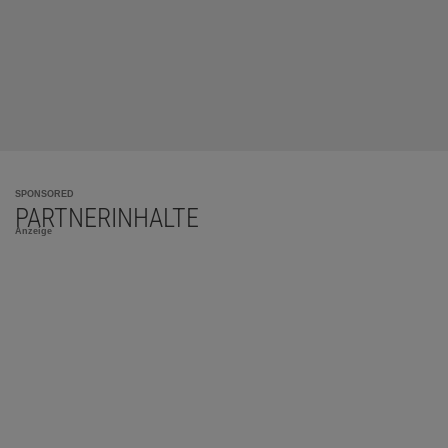
SPONSORED
PARTNERINHALTE
Anzeige