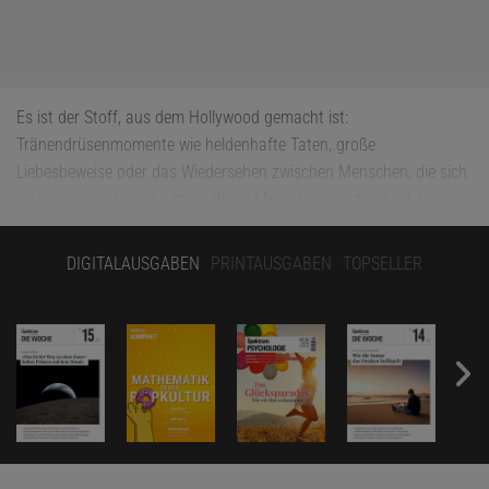
Es ist der Stoff, aus dem Hollywood gemacht ist:
Tränendrüsenmomente wie heldenhafte Taten, große
Liebesbeweise oder das Wiedersehen zwischen Menschen, die sich
verloren zu haben glaubten. Wenn Menschen so etwas erleben –
selbst wenn es sich nur auf dem Bildschirm abspielt –, sind sie in
der Regel gerührt, vielleicht sogar tief berührt. Ihnen wird warm
DIGITALAUSGABEN
PRINTAUSGABEN
TOPSELLER
ums Herz; ihre Augen werden feucht; sie bekommen Gänsehaut
oder einen Kloß in der Kehle. Dieses schöne Gefühl, das Menschen
weltweit kennen und als innerliches Berührt- oder Bewegtsein
beschreiben, hat in der Forschung erst vor wenigen Jahren einen
eigenen Namen bekommen: Kama Muta, aus dem Sanskrit für
»von Liebe bewegt«.
Aber nicht alle Menschen neigen gleichermaßen dazu. Womit das