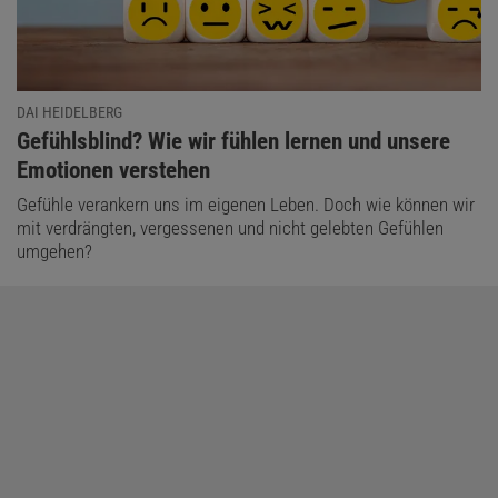
Diesen Artikel empfehlen:
DAI HEIDELBERG
:
Gefühlsblind? Wie wir fühlen lernen und unsere
Christiane Gelitz
Emotionen verstehen
ist Diplompsychologin und Redakteurin im Ressort Psychologie
und Kultur.
Gefühle verankern uns im eigenen Leben. Doch wie können wir
mit verdrängten, vergessenen und nicht gelebten Gefühlen
umgehen?