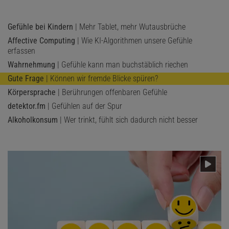
Gefühle bei Kindern
| Mehr Tablet, mehr Wutausbrüche
Affective Computing
| Wie KI-Algorithmen unsere Gefühle
erfassen
Wahrnehmung
| Gefühle kann man buchstäblich riechen
Gute Frage
| Können wir fremde Blicke spüren?
Körpersprache
| Berührungen offenbaren Gefühle
detektor.fm
| Gefühlen auf der Spur
Alkoholkonsum
| Wer trinkt, fühlt sich dadurch nicht besser
Das könnte Sie auch interessieren:
Das Glücksparadox – Wie wir ihm entkommen