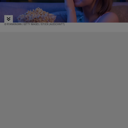
© RYANKING999 / GETTY IMAGES / ISTOCK (AUSSCHNITT)