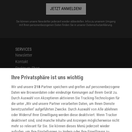
JETZT ANMELDEN!
Sie können unsere Newsletter jederzeit wieder abbestellen. Infos zu unserem Umgang
mit Ihren personenbezogenen Daten finden Sie in unserer
Datenschutzerklärung
.
SERVICES
Newsletter
Kontakt
Spektrum Shop
Im Handel kaufen
Ihre Privatsphäre ist uns wichtig
Presse
Wir und unsere
218
-Partner speichern und greifen auf personenbezogene
Verträge kündigen
Daten wie Browserdaten oder eindeutige Kennungen auf Ihrem Gerät zu.
INFO
Durch Auswahl von Akzeptieren aktivieren Sie Tracking-Technologien für
Mediadaten
die unter „Wir und unsere Partner verarbeiten Daten, um Ihnen Dienste
bereitzustellen“ aufgeführten Zwecke. Durch Auswahl von Alle ablehnen
Datenschutz
oder Widerruf Ihrer Einwilligung werden diese deaktiviert. Wenn Tracker
Nutzungsbedingungen
deaktiviert sind, sind manche Inhalte und Anzeigen möglicherweise nicht
Cookie-Einstellungen
mehr so relevant für Sie. Sie können dieses Menü jederzeit wieder
Utiq verwalten
aufrufen, um Ihre Einstellungen zu ändern oder Ihre Einwilligung zu