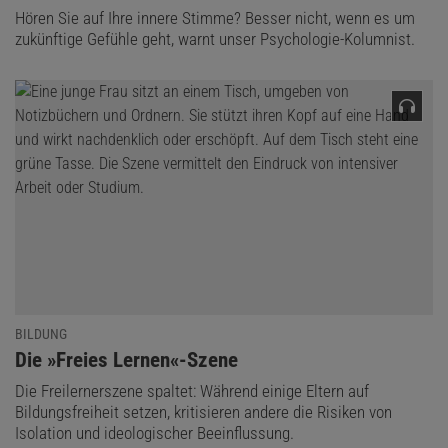
Angeles, die deutschen Psychologen Thomas Schubert und Beate
Hören Sie auf Ihre innere Stimme? Besser nicht, wenn es um
zukünftige Gefühle geht, warnt unser Psychologie-Kolumnist.
Seibt von der Universität Oslo und ihr Kollege Janis Zickfeld, der
inzwischen an der Universität Aarhus lehrt. Gemeinsam hatten sie
den Begriff und das bislang kleine Forschungsgebiet
um 2015
aus
der Taufe gehoben. 2019 schlossen sie aus einer großen
internationalen Studie in 19 Ländern,
Kama Muta sei ein
universelles Gefühl
.
Die erste psychologische Untersuchung zu dem Thema ist laut
Google Scholar jedoch eine US-
Studie aus dem Jahr 2009
. Die
Psychologin Sara Algoe und ihr Kollege Jonathan Haidt schrieben
damals noch: »Menschen sind oft tief bewegt von den Tugenden
oder Fähigkeiten anderer, doch die Psychologie hat wenig über
diese Emotionen zu sagen.«
BILDUNG
:
Die »Freies Lernen«-Szene
Die Freilernerszene spaltet: Während einige Eltern auf
Bildungsfreiheit setzen, kritisieren andere die Risiken von
Isolation und ideologischer Beeinflussung.