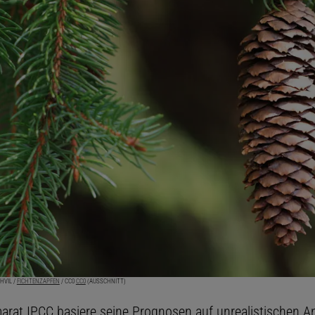
HVIL /
FICHTENZAPFEN
/ CC0
CC0
(AUSSCHNITT)
marat IPCC basiere seine Prognosen auf unrealistischen 