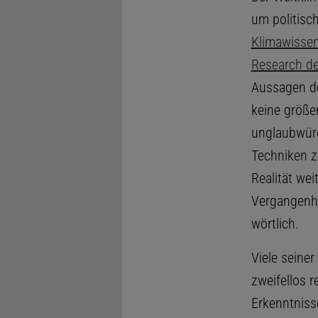
um politisc
Klimawissen
Research der
Aussagen d
keine größe
unglaubwürd
Techniken z
Realität wei
Vergangenhe
wörtlich.
Viele seiner
zweifellos r
Erkenntnisse