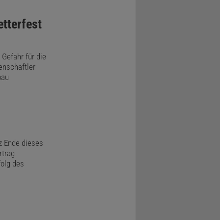
tterfest
 Gefahr für die
enschaftler
bau
z Ende dieses
rtrag
olg des