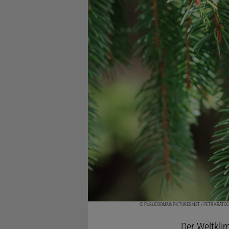
© PUBLICDOMAINPICTURES.NET / PETR KRATOC
Der Weltkli