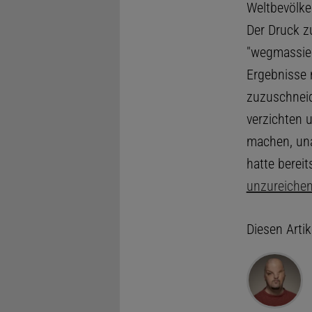
Weltbevölke
Der Druck z
"wegmassier
Ergebnisse 
zuzuschneid
verzichten 
machen, una
hatte berei
unzureichend
Diesen Arti