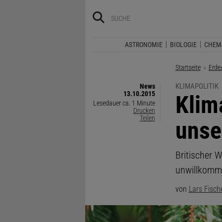
ASTRONOMIE
BIOLOGIE
CHEM
Startseite
Erde
KLIMAPOLITIK
News
13.10.2015
:
Klim
Lesedauer ca. 1 Minute
Drucken
Teilen
unse
Britischer W
unwillkomm
von
Lars Fisch