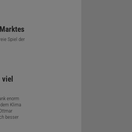
 Marktes
eie Spiel der
 viel
dank enorm
 dem Klima
Ottmar
ich besser