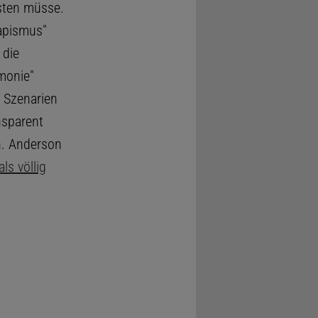
isten müsse.
kapismus"
 die
emonie"
e Szenarien
nsparent
n. Anderson
s völlig