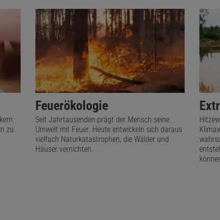
Feuerökologie
Ext
ikern
Seit Jahrtausenden prägt der Mensch seine
Hitzew
in zu
Umwelt mit Feuer. Heute entwickeln sich daraus
Klimaw
vielfach Naturkatastrophen, die Wälder und
wahrsc
Häuser vernichten.
entste
könne