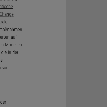
itische
 Change
trale
tzmaßnahmen
erten auf
en Modellen
die in der
ie
erson
 der