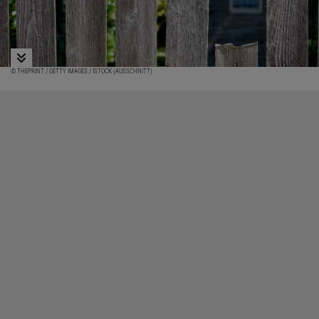
© THEPRINT / GETTY IMAGES / ISTOCK (AUSSCHNITT)