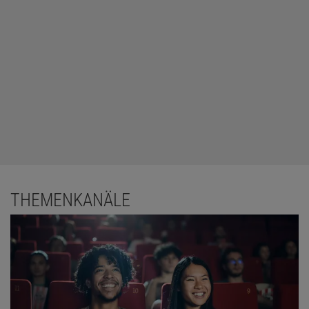
THEMENKANÄLE
An sich könnte man all diese Dinge in einem kurzen Gespräch
klären. Dennoch hat sich rund jeder zweite Deutsche schon einmal
mit seinen Nachbarn gestritten. Darauf deuten etwa
eine Forsa-
Umfrage von 2017
hin sowie
eine Umfrage des
Meinungsforschungsunternehmens YouGov
aus dem Jahr 2023.