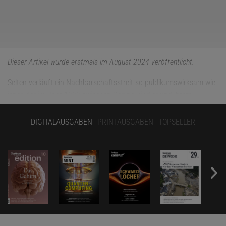
Dieser Artikel wurde erstmals im August 2024 veröffentlicht.
Selten verläuft ein Nachbarschaftsstreit so publikumswirksam wie
jener, der im Jahr 1999 zwischen Regina Zindler und ihrem
damaligen Nachbarn Gerd Trommer in einer TV-Gerichtsshow
ausgetragen wurde. Zindler beklagte sich darüber, dass der
DIGITALAUSGABEN
PRINTAUSGABEN
TOPSELLER
Knallerbsenstrauch ihres Nachbarn auf ihr Grundstück rage und
dabei Schäden an ihrem Maschendrahtzaun verursache. Der
Zaun-Zwist erlangte wenig später deutschlandweit Bekanntheit, als
Fernsehmoderator Stefan Raab ihn
in seinem Lied »Maschen-
Draht-Zaun«
auf die Schippe nahm.
Dieser Artikel ist enthalten in
Spektrum
Psychologie, Bindung ist kein Schicksal