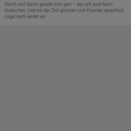
Gleich und Gleich gesellt sich gern – das gilt auch beim
Haustiere sorgten in beiden Untersuchungen für deutlich weniger
Quatschen. Und mit der Zeit gleichen sich Freunde sprachlich
Konfliktstoff.
sogar noch weiter an.