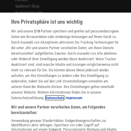
weil es weniger öffentliche Einrichtungen gibt – »und das tun sie
Spektrum Shop
oft auch mit jenen, mit denen sie Tür an Tür wohnen«.
Im Handel kaufen
Presse
Ihre Privatsphäre ist uns wichtig
Wenn die eigene Biografie für Konfliktstoff sorgt
Verträge kündigen
Wir und unsere
218
-Partner speichern und greifen auf personenbezogene
Widerruf
Auch die eigene Geschichte spielt häufig eine Rolle bei der Frage,
Daten wie Browserdaten oder eindeutige Kennungen auf Ihrem Gerät zu.
ob in der Nachbarschaft Streit oder harmonisches Miteinander
INFO
Durch Auswahl von Akzeptieren aktivieren Sie Tracking-Technologien für
herrscht. Die Deutsche Bahn baute über Jahrzehnte hinweg
Mediadaten
die unter „Wir und unsere Partner verarbeiten Daten, um Ihnen Dienste
bereitzustellen“ aufgeführten Zwecke. Durch Auswahl von Alle ablehnen
Wohnungen für ihre Mitarbeiterinnen und Mitarbeiter. Sie lagen an
Datenschutz
oder Widerruf Ihrer Einwilligung werden diese deaktiviert. Wenn Tracker
Nutzungsbedingungen
Bahndämmen, im Grünen, und »Bahner« lebten dort neben
deaktiviert sind, sind manche Inhalte und Anzeigen möglicherweise nicht
Cookie-Einstellungen
anderen Bahnern, berichtet Montau. Als der Rollstuhlfahrer Peter
mehr so relevant für Sie. Sie können dieses Menü jederzeit wieder
Utiq verwalten
aufrufen, um Ihre Einstellungen zu ändern oder Ihre Einwilligung zu
Menkens* irgendwann in eine der Siedlungen zog, wurde er
Nutzungsbasierte Onlinewerbung
widerrufen, indem Sie auf den Link Voreinstellungen verwalten am
zunächst mit offenen Armen empfangen. Doch weil er die Musik
Alle Artikel
unteren Rand der Webseite klicken. Ihre Einstellungen gelten innerhalb
immer so laut aufdrehte, dass im Schrank der Nachbarn die Gläser
unseres Website. Weitere Informationen finden Sie in unserer
Impressum
zu hüpfen begannen, eskalierte der Konflikt irgendwann: Seine
Datenschutzerklärung.
Datenschutz
Impressum
WEITERE ANGEBOTE
Nachbarn versperrten ihm den Flur – mit der Folge, dass Herr
Wir und unsere Partner verarbeiten Daten, um Folgendes
Angebote für Schulen
Menkens einen Behördentermin verpasste. Von da an drehte er die
bereitzustellen:
Angebote für Institutionen
Bässe noch lauter.
Verwendung genauer Standortdaten. Endgeräteeigenschaften zur
Sprachen lernen mit Gymglish
Identifikation aktiv abfragen. Speichern von oder Zugriff auf
Lexika
Informationen auf einem Endgerät. Personalisierte Werbung und Inhalte,