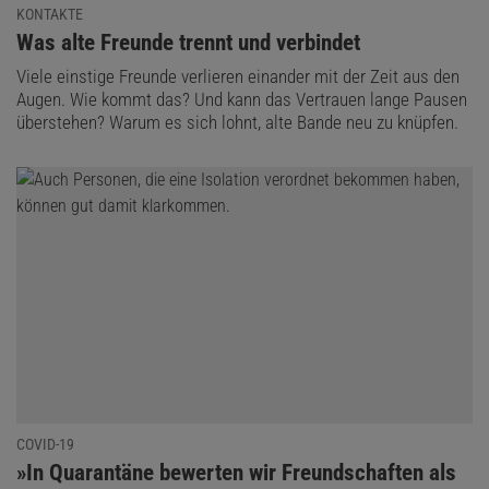
KONTAKTE
:
Was alte Freunde trennt und verbindet
Viele einstige Freunde verlieren einander mit der Zeit aus den
Augen. Wie kommt das? Und kann das Vertrauen lange Pausen
überstehen? Warum es sich lohnt, alte Bande neu zu knüpfen.
Das könnte Sie auch interessieren:
Digitalpaket: Spektrum Psychologie Jahrgang
2025
COVID-19
:
»In Quarantäne bewerten wir Freundschaften als