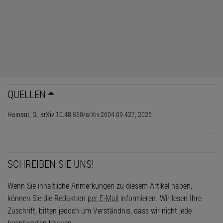
vielerorts zum nächtlichen »Alltag«. Was für Amateurastronomen
zuweilen lästig erscheint, kann für die wissenschaftliche
Forschung jedoch einen erheblichen Rückschlag bedeuten. »Von
der Sonne beleuchtete Satelliten sind um ein Vielfaches heller als
ferne Galaxien. Wenn ein Satellit unser Beobachtungsfeld kreuzt,
hinterlässt er einen hellen Streifen auf der Aufnahme und
überdeckt alles, was sich dahinter befindet«, erklärt Hainaut (siehe
»Hinter Gittern«). Das Problem beschränkt sich dabei nicht nur auf
QUELLEN
erdgebundene Observatorien: Auch das Hubble-Weltraumteleskop
(HST) befindet sich in einer niedrigen Erdumlaufbahn und ist von
Hainaut, O., arXiv 10.48 550/arXiv.2604.09 427, 2026
der wachsenden Zahl künstlicher Himmelskörper betroffen.
SCHREIBEN SIE UNS!
Wenn Sie inhaltliche Anmerkungen zu diesem Artikel haben,
können Sie die Redaktion
per E-Mail
informieren. Wir lesen Ihre
Zuschrift, bitten jedoch um Verständnis, dass wir nicht jede