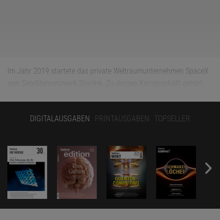
Im Jahr 2019 startete das private Weltraumunternehmen SpaceX
sein Satellitennetzwerk Starlink. Zu dessen Kerngeschäft gehört
die Bereitstellung von Internetzugängen nicht nur in abgelegenen
Gebieten, sondern auch mit einer für Satelliten besonders
DIGITALAUSGABEN
PRINTAUSGABEN
TOPSELLER
schnellen Datenverarbeitung. In der Folge stieg die Anzahl der
künstlichen Satelliten um die Erde rasant an, auf mittlerweile mehr
als 14 000 – die inaktiven Satelliten und den Weltraumschrott
nicht eingerechnet. Mit diesen würde sich die Zahl auf
32 000 erhöhen. Mehr als 10 000 entfallen bereits auf das
Starlink-System, und es sollen noch eine Million weitere
hinzukommen – unter anderem für weltraumbasierte
Rechenzentren. SpaceX ist nicht allein: Unternehmen wie E-Space
und Reflect Orbital sowie chinesische Satellitennetzwerke planen