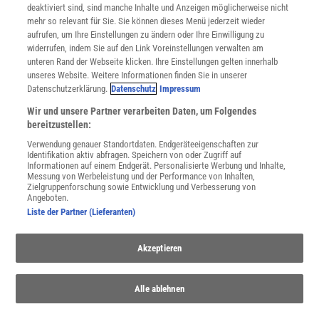
deaktiviert sind, sind manche Inhalte und Anzeigen möglicherweise nicht
Cookie-Einstellungen
mehr so relevant für Sie. Sie können dieses Menü jederzeit wieder
Utiq verwalten
aufrufen, um Ihre Einstellungen zu ändern oder Ihre Einwilligung zu
Nutzungsbasierte Onlinewerbung
widerrufen, indem Sie auf den Link Voreinstellungen verwalten am
Alle Artikel
unteren Rand der Webseite klicken. Ihre Einstellungen gelten innerhalb
unseres Website. Weitere Informationen finden Sie in unserer
Impressum
Datenschutzerklärung.
Datenschutz
Impressum
WEITERE ANGEBOTE
Wir und unsere Partner verarbeiten Daten, um Folgendes
Angebote für Schulen
bereitzustellen:
Angebote für Institutionen
Verwendung genauer Standortdaten. Endgeräteeigenschaften zur
Sprachen lernen mit Gymglish
Identifikation aktiv abfragen. Speichern von oder Zugriff auf
Lexika
Informationen auf einem Endgerät. Personalisierte Werbung und Inhalte,
Messung von Werbeleistung und der Performance von Inhalten,
Für Spektrum schreiben
Zielgruppenforschung sowie Entwicklung und Verbesserung von
Zugänglichkeitserklärung
Angeboten.
Liste der Partner (Lieferanten)
WEBSEITEN
KielSCN
Akzeptieren
Wissenschaft in die Schulen
SciLogs
Alle ablehnen