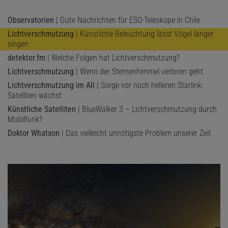
helle Satelliten an hochempfindlichen Kameras wie der des
Vera C. Rubin Observatory zur Sättigung der Detektoren und zur
Observatorien
| Gute Nachrichten für ESO-Teleskope in Chile
Entstehung von »Geisterspuren« (englisch: ghost trails). Diese
Lichtverschmutzung
| Künstliche Beleuchtung lässt Vögel länger
können ganze Bilder unbrauchbar machen. Zudem erzeugen
singen
selbst für das bloße Auge unsichtbare Satelliten einen Schleier aus
detektor.fm
| Welche Folgen hat Lichtverschmutzung?
diffusem Licht, der die allgemeine Hintergrundhelligkeit des
Lichtverschmutzung
| Wenn der Sternenhimmel verloren geht
Himmels erhöht (siehe »Künstliche Dämmerung«).
Lichtverschmutzung im All
| Sorge vor noch helleren Starlink-
Satelliten wächst
Künstliche Satelliten
| BlueWalker 3 – Lichtverschmutzung durch
Mobilfunk?
Doktor Whatson
| Das vielleicht unnötigste Problem unserer Zeit
© NASA, ESA, STSCI /
EXAMPLE OF SATELLITE TRAIL IN HUBBLE SPACE TELESCOPE EXPOSURE
(AUSSCHNITT)