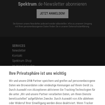
Spektrum
.de-Newsletter abonnieren
JETZT ANMELDEN!
Sie können unsere Newsletter jederzeit wieder abbestellen. Infos zu unserem Umgang
mit Ihren personenbezogenen Daten finden Sie in unserer
Datenschutzerklärung
.
SERVICES
Newsletter
Kontakt
Spektrum Shop
Im Handel kaufen
Presse
Ihre Privatsphäre ist uns wichtig
Verträge kündigen
Wir und unsere
218
-Partner speichern und greifen auf personenbezogene
Widerruf
Daten wie Browserdaten oder eindeutige Kennungen auf Ihrem Gerät zu.
INFO
Durch Auswahl von Akzeptieren aktivieren Sie Tracking-Technologien für
Mediadaten
die unter „Wir und unsere Partner verarbeiten Daten, um Ihnen Dienste
bereitzustellen“ aufgeführten Zwecke. Durch Auswahl von Alle ablehnen
Datenschutz
oder Widerruf Ihrer Einwilligung werden diese deaktiviert. Wenn Tracker
Nutzungsbedingungen