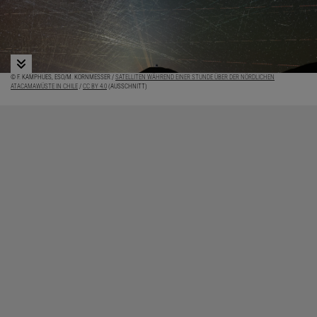
© F. KAMPHUES, ESO/M. KORNMESSER /
SATELLITEN WÄHREND EINER STUNDE ÜBER DER NÖRDLICHEN
ATACAMAWÜSTE IN CHILE
/
CC BY 4.0
(AUSSCHNITT)