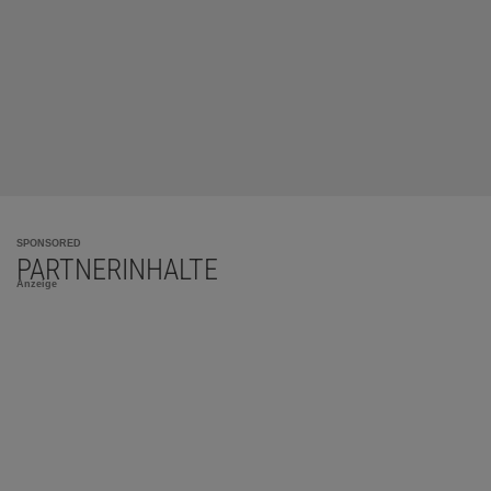
SPONSORED
PARTNERINHALTE
Anzeige