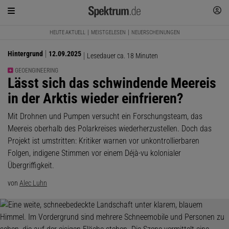
HEUTE AKTUELL
MEISTGELESEN
NEUERSCHEINUNGEN
Hintergrund
12.09.2025
Lesedauer ca. 18 Minuten
GEOENGINEERING
:
Lässt sich das schwindende Meereis
in der Arktis wieder einfrieren?
Mit Drohnen und Pumpen versucht ein Forschungsteam, das
Meereis oberhalb des Polarkreises wiederherzustellen. Doch das
Projekt ist umstritten: Kritiker warnen vor unkontrollierbaren
Folgen, indigene Stimmen vor einem Déjà-vu kolonialer
Übergriffigkeit.
von
Alec Luhn