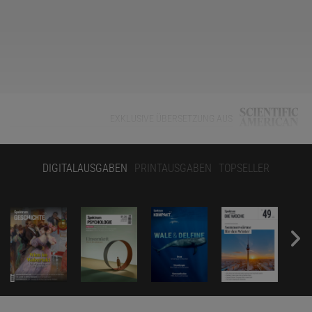
EXKLUSIVE ÜBERSETZUNG AUS
Feine Eiskristalle hängen in der Luft und erzeugen eine Art
DIGITALAUSGABEN
PRINTAUSGABEN
TOPSELLER
Heiligenschein um die tief stehende Sonne, als an einem Morgen
im Februar 2025 im hohen Norden Kanadas drei Schneemobile
über das Meereis jagen. Schneeverwehungen tänzeln über die
weiße Fläche. Bei minus 26 Grad Celsius verlässt das Team des
britischen Unternehmens Real Ice die Ortschaft mit dem Namen
Cambridge Bay. Das Inuit-Dorf liegt inmitten eines weiten Archipels
aus kahlen Inseln und zugefrorenen Kanälen. Minus 26 Grad
gelten hier als mild – immerhin liegt die Temperatur damit