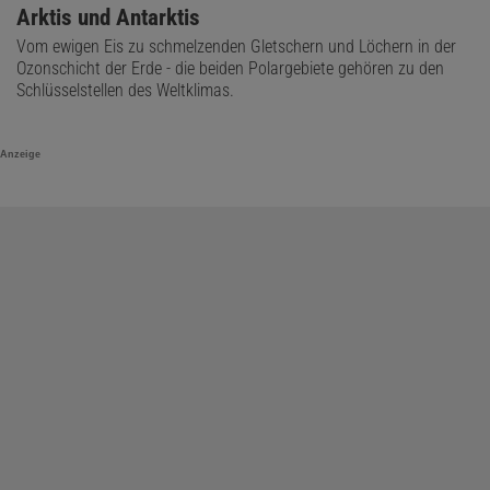
Arktis und Antarktis
Vom ewigen Eis zu schmelzenden Gletschern und Löchern in der
Ozonschicht der Erde - die beiden Polargebiete gehören zu den
Schlüsselstellen des Weltklimas.
Anzeige
© TAYLOR ROADES (AUSSCHNITT)
Handarbeit | Cían Sherwin, Mitgründer und CEO von Real Ice, bohrt durch
die ein Meter dicke Eisschicht bis zum darunterliegenden Meerwasser.
Heute soll Geoengineering dabei helfen, die Erde abzukühlen
. Es
gibt dafür verschiedene Ansätze: Einige Wissenschaftler und
Unternehmer wollen Sulfatpartikel in der Stratosphäre verteilen,
um die Sonnenstrahlung abzuhalten. Das könnte zwar die
Erwärmung verringern, aber auch
unbeabsichtigte Folgen
nach
sich ziehen und zum Beispiel Wetterphänomene wie den