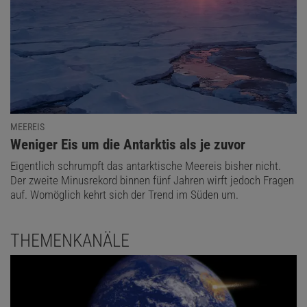
MEEREIS
:
Weniger Eis um die Antarktis als je zuvor
Eigentlich schrumpft das antarktische Meereis bisher nicht.
Der zweite Minusrekord binnen fünf Jahren wirft jedoch Fragen
Cambridge Bay ist ein Dorf mit 1800 Einwohnern, größtenteils
auf. Womöglich kehrt sich der Trend im Süden um.
Inuit, wie die indigenen Völker der Arktis sich selbst nennen. Der
Ort, den die Mitglieder der Expedition um den Polarforscher John
Franklin im 19. Jahrhundert nach einem Herzog von Cambridge
THEMENKANÄLE
benannt haben, liegt gegenüber dem kanadischen Festland auf
Victoria Island, einer der größten Inseln der Welt, und zudem direkt
an der Nordwestpassage, einem eisigen Seeweg zwischen Europa
und Asien.