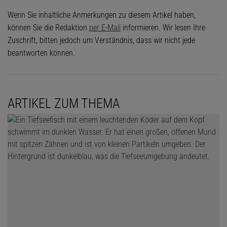
Wenn Sie inhaltliche Anmerkungen zu diesem Artikel haben,
können Sie die Redaktion
per E-Mail
informieren. Wir lesen Ihre
Zuschrift, bitten jedoch um Verständnis, dass wir nicht jede
beantworten können.
Das könnte Sie auch interessieren:
Geoengineering – Klimainterventionen
zwischen Wunsch und Wirklichkeit
ARTIKEL ZUM THEMA
Die Eisschichten in der Arktis wachsen im Winter, wenn es dunkel
und kalt ist, und schmelzen im Sommer, wenn die Sonne
24 Stunden am Tag scheint. Das Eis wirkt dabei wie ein riesiger
Spiegel und reflektiert bis zu 90 Prozent der Sonnenstrahlung
zurück ins All. Das Meerwasser hingegen absorbiert 90 Prozent
des Sonnenlichts. Der Kern der Eiskappe bleibt zwar bislang noch