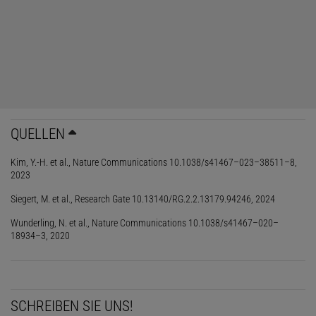
einer riesigen Eissäge und platziert einen Holzrahmen darauf.
Sherwin lässt eine Pumpe an einem Gummischlauch hinab. Er
schließt ein Kabel an ein Batteriepaket an, kurz darauf fließt
Wasser aus dem Schlauch. »Wenn es gefriert, verhält sich das
Wasser beinahe wie Lava«, erklärt er. »Die Eisbildung beginnt fast
augenblicklich.«
QUELLEN
Kim, Y.-H. et al., Nature Communications 10.1038/s41467–023–38511–8,
2023
Siegert, M. et al., Research Gate 10.13140/RG.2.2.13179.94246, 2024
Wunderling, N. et al., Nature Communications 10.1038/s41467–020–
18934–3, 2020
SCHREIBEN SIE UNS!