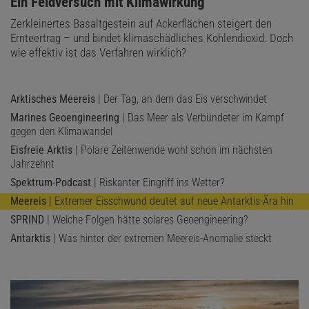
:
Ein Feldversuch mit Klimawirkung
Zerkleinertes Basaltgestein auf Ackerflächen steigert den
»Wir müssen etwas dagegen tun. Die
Ernteertrag – und bindet klimaschädliches Kohlendioxid. Doch
Emissionen zu reduzieren, reicht einfach
wie effektiv ist das Verfahren wirklich?
nicht mehr aus«
Cían Sherwin, CEO von Real Ice
Arktisches Meereis
| Der Tag, an dem das Eis verschwindet
Geoengineering in der Polarregion in so großem Maßstab könnte
Marines Geoengineering
| Das Meer als Verbündeter im Kampf
gegen den Klimawandel
dazu beitragen, die Erderwärmung zu verlangsamen
, bis die Welt
von Kohle, Erdöl und Erdgas wegkommt. Viele Wissenschaftler
Eisfreie Arktis
| Polare Zeitenwende wohl schon im nächsten
Jahrzehnt
glauben allerdings nicht daran, dass das funktionieren wird. Die
Spektrum-Podcast
| Riskanter Eingriff ins Wetter?
Mitarbeiter von Real Ice halten dem entgegen, dass die
Meereis
| Extremer Eisschwund deutet auf neue Antarktis-Ära hin
Menschheit keine andere Wahl mehr hat, als es zu versuchen.
Studien
legen nahe,
dass sich das Meereis nicht mehr retten lässt,
SPRIND
| Welche Folgen hätte solares Geoengineering?
selbst wenn wir die Nutzung fossiler Brennstoffe sofort einstellen
Antarktis
| Was hinter der extremen Meereis-Anomalie steckt
würden. »Es ist traurig, dass es so gekommen ist, aber umso mehr
müssen wir etwas dagegen tun«, sagt Sherwin. »Die Emissionen zu
reduzieren, reicht einfach nicht mehr aus.«