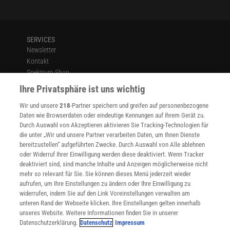
Meereis dicker machen könnten, indem sie Wasser von unten
anziehen und über die Oberfläche sprühen.
SERVICES
Newsletter
Kontakt
Spektrum Shop
Im Handel kaufen
Ihre Privatsphäre ist uns wichtig
Presse
Wir und unsere
218
-Partner speichern und greifen auf personenbezogene
Verträge kündigen
Daten wie Browserdaten oder eindeutige Kennungen auf Ihrem Gerät zu.
INFO
Durch Auswahl von Akzeptieren aktivieren Sie Tracking-Technologien für
Mediadaten
die unter „Wir und unsere Partner verarbeiten Daten, um Ihnen Dienste
bereitzustellen“ aufgeführten Zwecke. Durch Auswahl von Alle ablehnen
Datenschutz
oder Widerruf Ihrer Einwilligung werden diese deaktiviert. Wenn Tracker
Nutzungsbedingungen
deaktiviert sind, sind manche Inhalte und Anzeigen möglicherweise nicht
Cookie-Einstellungen
mehr so relevant für Sie. Sie können dieses Menü jederzeit wieder
Utiq verwalten
aufrufen, um Ihre Einstellungen zu ändern oder Ihre Einwilligung zu
Nutzungsbasierte Onlinewerbung
widerrufen, indem Sie auf den Link Voreinstellungen verwalten am
Alle Artikel
unteren Rand der Webseite klicken. Ihre Einstellungen gelten innerhalb
unseres Website. Weitere Informationen finden Sie in unserer
Impressum
Datenschutzerklärung.
Datenschutz
Impressum