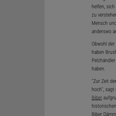
helfen, sic
zu verstehe
Mensch und 
anderswo a
Obwohl der 
haben Brush
Pelzhändler
haben.
"Zur Zeit de
hoch", sagt
Biber
aufgru
historische
Biber Dämme