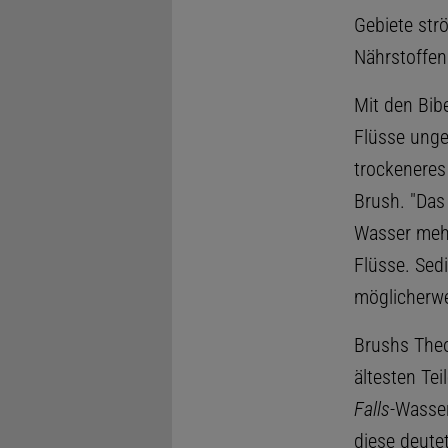
Gebiete strö
Nährstoffen
Mit den Bib
Flüsse ung
trockeneres
Brush. "Das
Wasser mehr
Flüsse. Sed
möglicherwe
Brushs Theo
ältesten Tei
Falls
-Wasser
diese deutet