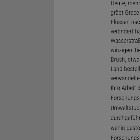
Heute, mehr
gräbt Grace
Flüssen nac
verändert h
Wasserstraß
winzigen Ti
Brush, etwa
Land bestell
verwandelte
Ihre Arbeit 
Forschungsa
Umweltstudie
durchgeführ
wenig gestö
Forschungsar