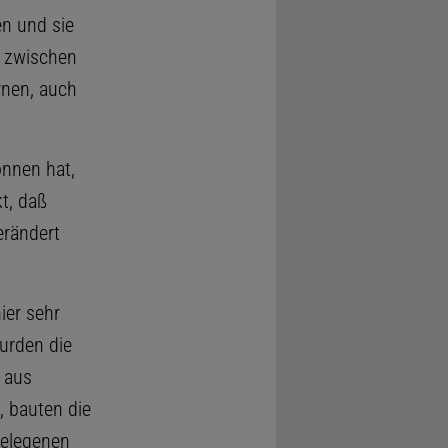
en und sie
n zwischen
rnen, auch
onnen hat,
t, daß
erändert
ier sehr
urden die
 aus
, bauten die
gelegenen