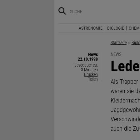
ASTRONOMIE
BIOLOGIE
CHEM
Startseite
Biol
NEWS
News
22.10.1998
:
Lede
Lesedauer ca.
3 Minuten
Drucken
Teilen
Als Trapper
waren sie d
Kleidermach
Jagdgewohnh
Verschwinde
auch die Z