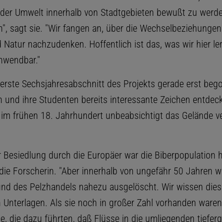
h der Umwelt innerhalb von Stadtgebieten bewußt zu werd
n", sagt sie. "Wir fangen an, über die Wechselbeziehunge
Natur nachzudenken. Hoffentlich ist das, was wir hier le
nwendbar."
erste Sechsjahresabschnitt des Projekts gerade erst beg
 und ihre Studenten bereits interessante Zeichen entdeck
 im frühen 18. Jahrhundert unbeabsichtigt das Gelände v
r Besiedlung durch die Europäer war die Biberpopulation h
 die Forscherin. "Aber innerhalb von ungefähr 50 Jahren w
nd des Pelzhandels nahezu ausgelöscht. Wir wissen dies
n Unterlagen. Als sie noch in großer Zahl vorhanden waren
, die dazu führten, daß Flüsse in die umliegenden tiefer