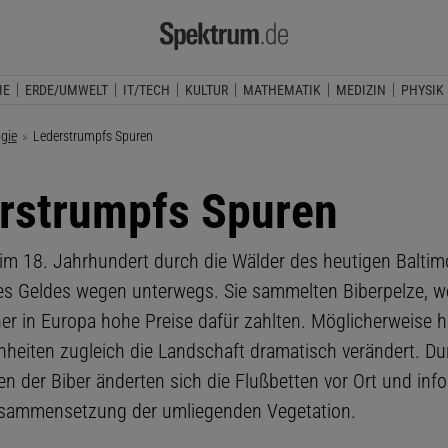
IE
ERDE/UMWELT
IT/TECH
KULTUR
MATHEMATIK
MEDIZIN
PHYSIK
ogie
Aktuelle Seite:
Lederstrumpfs Spuren
rstrumpfs Spuren
 im 18. Jahrhundert durch die Wälder des heutigen Baltim
es Geldes wegen unterwegs. Sie sammelten Biberpelze, we
er in Europa hohe Preise dafür zahlten. Möglicherweise h
eiten zugleich die Landschaft dramatisch verändert. Du
n der Biber änderten sich die Flußbetten vor Ort und inf
usammensetzung der umliegenden Vegetation.