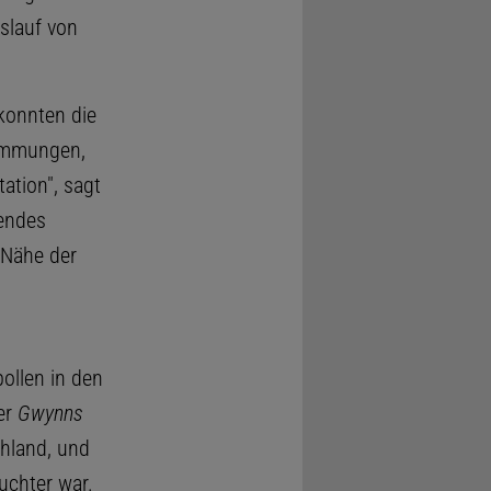
slauf von
konnten die
wemmungen,
ation", sagt
hendes
 Nähe der
ollen in den
er
Gwynns
hland, und
uchter war.