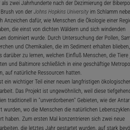
 als zwei Jahrhunderte nach der Dezimierung der Biberpo
 Brush von der
Johns Hopkins University
im Schlamm nebe
h Anzeichen dafür, wie Menschen die Ökologie einer Reg
aben, die einst von dichten Wäldern und sich windenden
en dominiert wurde. Durch Untersuchung der Pollen, Sa
erchen und Chemikalien, die im Sediment erhalten blieben,
s darüber zu lernen, welchen Einfluß Menschen, die Tiere 
ten und Baltimore schließlich in eine geschäftige Metropo
n, auf natürliche Ressourcen hatten.
ist ein wichtiger Teil einer neuen langfristigen ökologische
rbeit. Das Projekt ist ungewöhnlich, weil diese tiefgehen
n traditionell in "unverdorbenen" Gebieten, wie der Antark
t wurden, wo die Menschen die natürlichen Lebenszyklen
rt haben. Zum ersten Mal konzentrieren sich zwei neue
beiten, die letztes Jahr gestartet wurden, auf stark bevö