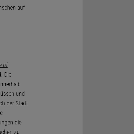
enschen auf
e of
. Die
innerhalb
lüssen und
ch der Stadt
re
ungen die
schen zu