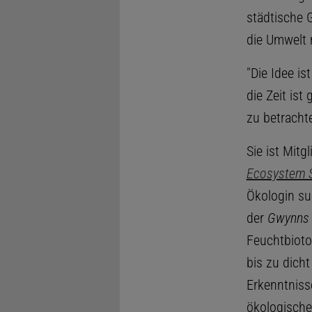
städtische 
die Umwelt 
"Die Idee is
die Zeit is
zu betrachte
Sie ist Mit
Ecosystem S
Ökologin su
der
Gwynns 
Feuchtbioto
bis zu dich
Erkenntniss
ökologische