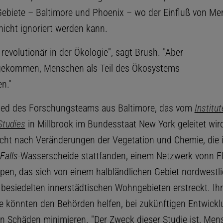
Gebiete – Baltimore und Phoenix – wo der Einfluß von M
nicht ignoriert werden kann.
t revolutionär in der Ökologie", sagt Brush. "Aber
t gekommen, Menschen als Teil des Ökosystems
n."
glied des Forschungsteams aus Baltimore, das vom
Institut
tudies
in Millbrook im Bundesstaat New York geleitet wird
cht nach Veränderungen der Vegetation und Chemie, die 
Falls
-Wasserscheide stattfanden, einem Netzwerk vonn F
pen, das sich von einem halbländlichen Gebiet nordwestli
t besiedelten innerstädtischen Wohngebieten erstreckt. Ih
e könnten den Behörden helfen, bei zukünftigen Entwickl
n Schäden minimieren. "Der Zweck dieser Studie ist, Men