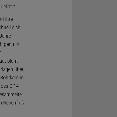
eleitet.
d ihre
hnell sich
 Jahre
ch genutzt
n
ut blüht
erlagen über
Bohrkern in
 des C-14-
 gesammelte
em Nebenfluß