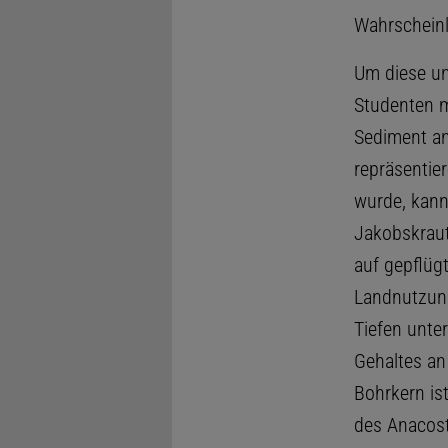
Wahrscheinl
Um diese un
Studenten m
Sediment an
repräsentier
wurde, kann
Jakobskraut
auf gepflüg
Landnutzung
Tiefen unte
Gehaltes an
Bohrkern is
des Anacost