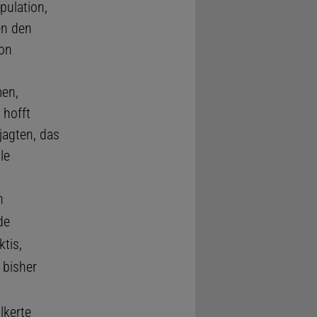
pulation,
n den
ion
men,
 hofft
jagten, das
le
n
de
tis,
 bisher
lkerte