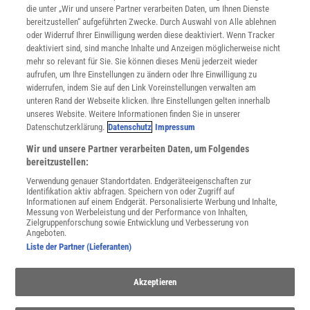
Mediadaten
die unter „Wir und unsere Partner verarbeiten Daten, um Ihnen Dienste
bereitzustellen“ aufgeführten Zwecke. Durch Auswahl von Alle ablehnen
Datenschutz
oder Widerruf Ihrer Einwilligung werden diese deaktiviert. Wenn Tracker
Nutzungsbedingungen
Das könnte Sie auch interessieren:
deaktiviert sind, sind manche Inhalte und Anzeigen möglicherweise nicht
Cookie-Einstellungen
mehr so relevant für Sie. Sie können dieses Menü jederzeit wieder
Moral – Gemeinsame Werte und Normen
Utiq verwalten
aufrufen, um Ihre Einstellungen zu ändern oder Ihre Einwilligung zu
Nutzungsbasierte Onlinewerbung
widerrufen, indem Sie auf den Link Voreinstellungen verwalten am
Alle Artikel
unteren Rand der Webseite klicken. Ihre Einstellungen gelten innerhalb
unseres Website. Weitere Informationen finden Sie in unserer
Impressum
Datenschutzerklärung.
Datenschutz
Impressum
WEITERE ANGEBOTE
Wir und unsere Partner verarbeiten Daten, um Folgendes
Angebote für Schulen
bereitzustellen:
Mit Ihrem neuen Projekt »Heroic Imagination« versuchen Sie
Angebote für Institutionen
Verwendung genauer Standortdaten. Endgeräteeigenschaften zur
Sprachen lernen mit Gymglish
genau das: Sie wollen Menschen helfen, mutig zu handeln. Was
Identifikation aktiv abfragen. Speichern von oder Zugriff auf
Lexika
Informationen auf einem Endgerät. Personalisierte Werbung und Inhalte,
verbirgt sich dahinter?
Messung von Werbeleistung und der Performance von Inhalten,
Für Spektrum schreiben
Zielgruppenforschung sowie Entwicklung und Verbesserung von
Zugänglichkeitserklärung
Das genaue Gegenteil von dem, was ich bisher getan habe. Bis
Angeboten.
Liste der Partner (Lieferanten)
jetzt war ich »Dr. Evil«, der jene Bedingungen erforschte, unter
WEBSEITEN
denen gute Menschen Böses tun. Das führte mich zu der Frage,
KielSCN
Akzeptieren
Wissenschaft in die Schulen
wie wir solchen Mächten widerstehen können. In jeder Studie gibt
SciLogs
es einen Teil von Probanden, die das schaffen, meist liegt er um