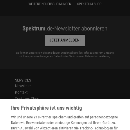
schlagen. Ich glaube auch, die Menschen akzeptieren heute die
WEITERE NEUERSCHEINUNGEN
SPEKTRUM SHOP
Wichtigkeit von Psychotherapie viel eher. Aber wir können
psychologische Erkenntnisse noch mehr zum Wohl der Menschen
einsetzen.
Spektrum
.de-Newsletter abonnieren
JETZT ANMELDEN!
Sie können unsere Newsletter jederzeit wieder abbestellen. Infos zu unserem Umgang
mit Ihren personenbezogenen Daten finden Sie in unserer
Datenschutzerklärung
.
SERVICES
Newsletter
Kontakt
Spektrum Shop
Im Handel kaufen
Ihre Privatsphäre ist uns wichtig
Presse
Wir und unsere
218
-Partner speichern und greifen auf personenbezogene
Verträge kündigen
Daten wie Browserdaten oder eindeutige Kennungen auf Ihrem Gerät zu.
INFO
Durch Auswahl von Akzeptieren aktivieren Sie Tracking-Technologien für