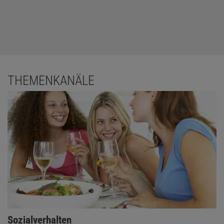
viele linksliberale Geister an den Universitäten tummeln. Was
halten Sie von dieser These?
Ich habe großen Respekt vor Jonathan Haidt, er ist einer der
klügsten Leute, die ich kenne. Ich stimme auch damit überein, dass
Psychologen – vielleicht Sozialpsychologen im Besonderen – dazu
tendieren, liberale Ansichten zu vertreten. Und natürlich kann diese
THEMENKANÄLE
Haltung Modelle beeinflussen, die in der Psychologie entwickelt
werden. Der Fokus auf Autorität in der Persönlichkeit entstand in
den 1930er Jahren als Reaktion gegen den Faschismus. Eine der
ersten experimentellen Studien – von Kurt Lewin – verglich
autokratische, demokratische und Laisser-faire-Anführer. Daraus
entstand eine ganze Forschungsrichtung.
Wie sind Sie persönlich dazu gekommen?
Meine Familie stammt aus Sizilien. Viele Sozialpsychologen waren
Immigranten und gehörten einer Minderheit an; häufig waren sie
auch arm. Möglicherweise sind Menschen eher »Situationisten«,
Sozialverhalten