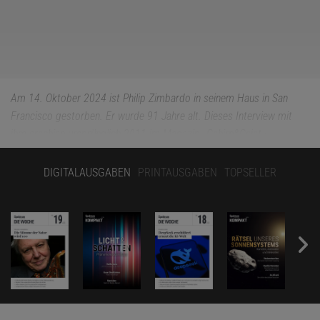
Am 14. Oktober 2024 ist Philip Zimbardo in seinem Haus in San
Francisco gestorben. Er wurde 91 Jahre alt. Dieses Interview mit
ihm erschien ursprünglich 2011 im Magazin »Gehirn&Geist«.
Weich gepolsterte Sofaecken reihen sich im Eingangsbereich des
DIGITALAUSGABEN
PRINTAUSGABEN
TOPSELLER
Hotels Europäischer Hof aneinander. Die Heidelberger
Nobelherberge bietet das passende Ambiente für ein Treffen mit
dem wohl bekanntesten lebenden Psychologen. Philip Zimbardo
erscheint zum Interview auf einen Gehstock gestützt, doch sein
Händedruck ist fest, der Blick offen und neugierig. Etwas
Verschmitztes liegt in seinem Lächeln. »What are we going to talk
about?«, fragt er. Worüber reden wir? Über Sie, erwidert der
Gesprächspartner. Woraufhin sich Zimbardo entspannt