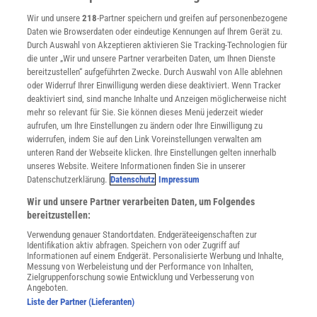
Verträge kündigen
Wir und unsere
218
-Partner speichern und greifen auf personenbezogene
Widerruf
Daten wie Browserdaten oder eindeutige Kennungen auf Ihrem Gerät zu.
INFO
Durch Auswahl von Akzeptieren aktivieren Sie Tracking-Technologien für
Mediadaten
die unter „Wir und unsere Partner verarbeiten Daten, um Ihnen Dienste
bereitzustellen“ aufgeführten Zwecke. Durch Auswahl von Alle ablehnen
Datenschutz
oder Widerruf Ihrer Einwilligung werden diese deaktiviert. Wenn Tracker
Nutzungsbedingungen
deaktiviert sind, sind manche Inhalte und Anzeigen möglicherweise nicht
Cookie-Einstellungen
mehr so relevant für Sie. Sie können dieses Menü jederzeit wieder
Utiq verwalten
aufrufen, um Ihre Einstellungen zu ändern oder Ihre Einwilligung zu
Nutzungsbasierte Onlinewerbung
widerrufen, indem Sie auf den Link Voreinstellungen verwalten am
Alle Artikel
unteren Rand der Webseite klicken. Ihre Einstellungen gelten innerhalb
unseres Website. Weitere Informationen finden Sie in unserer
Impressum
Datenschutzerklärung.
Datenschutz
Impressum
WEITERE ANGEBOTE
Wir und unsere Partner verarbeiten Daten, um Folgendes
Angebote für Schulen
bereitzustellen:
Angebote für Institutionen
Verwendung genauer Standortdaten. Endgeräteeigenschaften zur
Sprachen lernen mit Gymglish
Identifikation aktiv abfragen. Speichern von oder Zugriff auf
Lexika
Informationen auf einem Endgerät. Personalisierte Werbung und Inhalte,
Messung von Werbeleistung und der Performance von Inhalten,
Für Spektrum schreiben
Zielgruppenforschung sowie Entwicklung und Verbesserung von
Zugänglichkeitserklärung
Angeboten.
Liste der Partner (Lieferanten)
WEBSEITEN