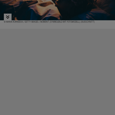
© MARIA KORNEEVA / GETTY IMAGES / MOMENT (SYMBOLBILD MIT FOTOMODELL) (AUSSCHNITT)