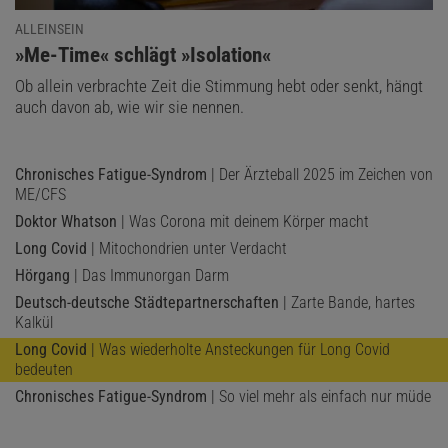
bleibe »in mehrfacher Hinsicht hinter dem internationalen
ALLEINSEIN
Forschungsstand zurück« und berge die Gefahr
, die
:
»Me-Time« schlägt »Isolation«
Versorgungslage »erneut in eine überholte und für ME/CFS-
Ob allein verbrachte Zeit die Stimmung hebt oder senkt, hängt
Erkrankte schädliche Richtung zu lenken«. Dagegen sah sich
auch davon ab, wie wir sie nennen.
Christoph Kleinschnitz, Leiter der Neurologie am Essener
Universitätsklinikum, in seiner seit Jahren recht laut vorgetragenen
Sicht bestätigt, dass ME/CFS »keine somatische Erkrankung« sei.
Chronisches Fatigue-Syndrom
| Der Ärzteball 2025 im Zeichen von
Dies freilich stand gar nicht in der Stellungnahme, zumindest nicht
ME/CFS
explizit.
Doktor Whatson
| Was Corona mit deinem Körper macht
Long Covid
| Mitochondrien unter Verdacht
Zahlreiche organische Befunde
Hörgang
| Das Immunorgan Darm
Tatsächlich haben Forschende die Indizien für organische
Deutsch-deutsche Städtepartnerschaften
| Zarte Bande, hartes
Mechanismen zuletzt deutlich gemehrt, auch wenn diese bisher
Kalkül
weder gänzlich verstanden noch abschließend belegt sind.
So
Long Covid
| Was wiederholte Ansteckungen für Long Covid
gelang es zwei Teams aus den Niederlanden und den USA
, bei
bedeuten
unabhängig voneinander durchgeführten Versuchen in Mäusen
Chronisches Fatigue-Syndrom
| So viel mehr als einfach nur müde
postinfektiöse Symptome auszulösen,
indem sie ihnen die
Autoantikörper betroffener Patienten injizierten
. Für die Versuche