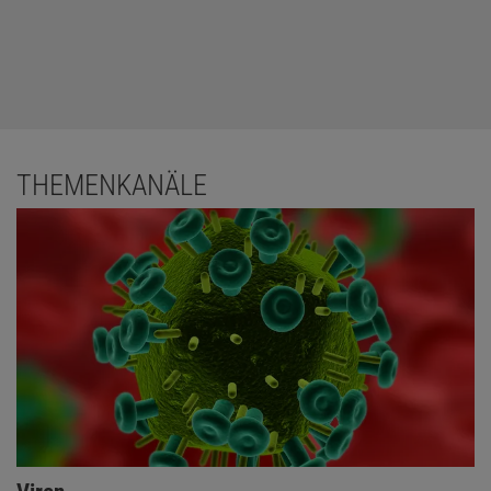
2-Infektion.
Post Covid:
Nach Definition der
Weltgesundheitsorganisation (WHO) handelt es sich um
gesundheitliche Beschwerden, die mindestens zwölf
Wochen nach einer Sars-CoV-2-Infektion fortbestehen oder
THEMENKANÄLE
erneut auftreten und nicht anderweitig erklärbar sind.
Fatigue:
Darunter versteht man eine massive psychische
und physische Kraft- und Energielosigkeit. Die Betroffenen
sind nicht mehr in der Lage, verschiedenen Aktivitäten des
täglichen Lebens nachzugehen. Fatigue tritt auch bei
anderen chronischen Erkrankungen auf, etwa bei multipler
Sklerose oder Krebs. Anders als bei diesen Erkrankungen
verbessert sich das Symptom bei ME/CFS nicht durch Sport
oder Schlaf.
Keine Fassung mit Quellen