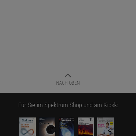
Anders als Kleinschnitz spricht Prüß nicht von psychischen
Ursachen, sondern von einer »hohen psychiatrischen
Komorbidität« bei ME/CFS. Dass diese erstmals so deutlich
adressiert werde, wecke die »Hoffnung, dass sich dadurch die
Vorbehalte gegenüber psychiatrischen Symptomen reduzieren
lassen und den Betroffenen zumindest auf diesem Wege schon
Hilfe zukommen kann«.
Dass eine begleitende psychische Unterstützung für viele
Erkrankte eine wichtige Hilfe sein kann, ist unter Fachleuten
NACH OBEN
unstrittig. Die Reaktionen von Patientenverbänden lassen jedoch
bereits erahnen, dass eine größere Offenheit dafür ein frommer
Wunsch sein könnte. Zu sehr wird die Stellungnahme als Absage
Für Sie im Spektrum-Shop und am Kiosk:
an organische Ursachen von ME/CFS gelesen.