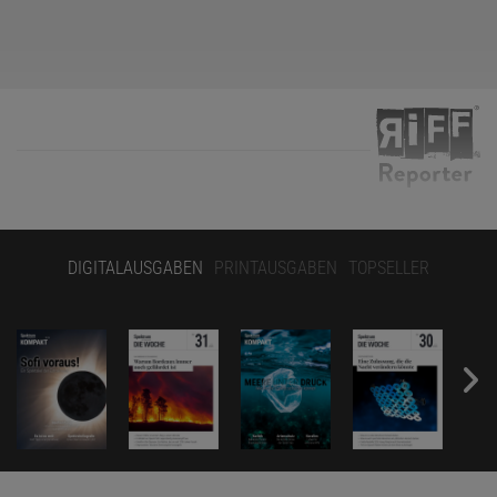
Von »Hetze« und einer »Kriegserklärung« an Betroffene war in den
sozialen Medien die Rede – spätestens damit war der Deutschen
DIGITALAUSGABEN
PRINTAUSGABEN
TOPSELLER
Gesellschaft für Neurologie (DGN) eine breite Aufmerksamkeit
sicher. Mit ihrer knappen Stellungnahme »
Zum aktuellen
Forschungsstand bei ME/CFS
« hat sie im Juli eine heftige
Kontroverse ausgelöst. Gewissermaßen ist es eine Kontroverse
von gestern. ME/CFS – kurz für Myalgische
Enzephalomyelitis/Chronisches Fatigue Syndrom – ist heute zwar
am ehesten als schwerste Ausprägung des Post-Covid-Syndroms
bekannt.
Doch bereits seit Ende der 1960er Jahre ist die oft