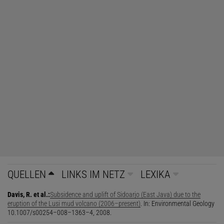
QUELLEN
LINKS IM NETZ
LEXIKA
Davis, R. et al.:
Subsidence and uplift of Sidoarjo (East Java) due to the
eruption of the Lusi mud volcano (2006–present)
. In: Environmental Geology
10.1007/s00254–008–1363–4, 2008.