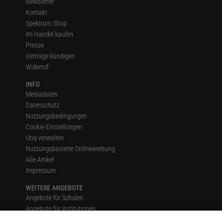
Newsletter
Kontakt
Spektrum Shop
Im Handel kaufen
Presse
Verträge kündigen
Widerruf
INFO
Mediadaten
Datenschutz
Nutzungsbedingungen
Cookie-Einstellungen
Utiq verwalten
Nutzungsbasierte Onlinewerbung
Alle Artikel
Impressum
WEITERE ANGEBOTE
Angebote für Schulen
Angebote für Institutionen
Sprachen lernen mit Gymglish