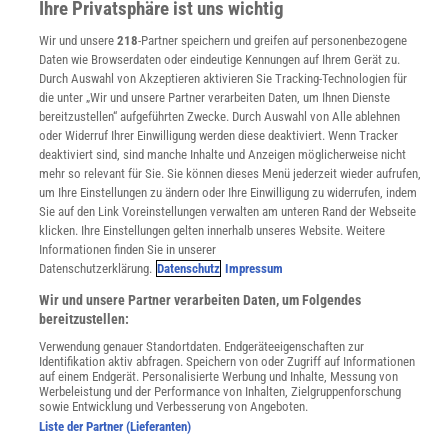
Ihre Privatsphäre ist uns wichtig
Lexika
Für Spektrum schreiben
Wir und unsere
218
-Partner speichern und greifen auf personenbezogene
Daten wie Browserdaten oder eindeutige Kennungen auf Ihrem Gerät zu.
Zugänglichkeitserklärung
Durch Auswahl von Akzeptieren aktivieren Sie Tracking-Technologien für
WEBSEITEN
die unter „Wir und unsere Partner verarbeiten Daten, um Ihnen Dienste
KielSCN
bereitzustellen“ aufgeführten Zwecke. Durch Auswahl von Alle ablehnen
oder Widerruf Ihrer Einwilligung werden diese deaktiviert. Wenn Tracker
Wissenschaft in die Schulen
deaktiviert sind, sind manche Inhalte und Anzeigen möglicherweise nicht
SciLogs
mehr so relevant für Sie. Sie können dieses Menü jederzeit wieder aufrufen,
um Ihre Einstellungen zu ändern oder Ihre Einwilligung zu widerrufen, indem
Sie auf den Link Voreinstellungen verwalten am unteren Rand der Webseite
klicken. Ihre Einstellungen gelten innerhalb unseres Website. Weitere
Uns finden Sie auch hier:
Informationen finden Sie in unserer
Datenschutzerklärung.
Datenschutz
Impressum
Wir und unsere Partner verarbeiten Daten, um Folgendes
bereitzustellen:
Verwendung genauer Standortdaten. Endgeräteeigenschaften zur
Identifikation aktiv abfragen. Speichern von oder Zugriff auf Informationen
auf einem Endgerät. Personalisierte Werbung und Inhalte, Messung von
Werbeleistung und der Performance von Inhalten, Zielgruppenforschung
sowie Entwicklung und Verbesserung von Angeboten.
Liste der Partner (Lieferanten)