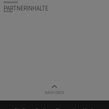
SPONSORED
PARTNERINHALTE
Anzeige
NACH OBEN