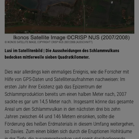
© IKONOS SATELLITE IMAGE, COPYRIGHT CRISP NUS 2007/2008 (AUSSCHNITT)
Lusi im Satellitenbild | Die Ausscheidungen des Schlammvulkans
bedecken mittlerweile sieben Quadratkilometer.
Dies war allerdings kein einmaliges Ereignis, wie die Forscher mit
Hilfe von GPS-Daten und Satellitenaufnahmen nachweisen: Im
ersten Jahr ihrer Existenz gab das Epizentrum der
Schlammproduktion bereits um einen halben Meter nach, 2007
sackte es gar um 14,5 Meter nach. Insgesamt könne das gesamte
Areal um den Schlammvulkan in den nächsten drei bis zehn
Jahren zwischen 44 und 146 Metern einsinken, sollte die
Förderung des heißen Erdmaterials in diesem Umfang weitergehen,
so Davies. Zum einen bilden sich durch die Eruptionen Hohlräume
in der Tiefe, die zusammenbrechen und somit darüberliegende